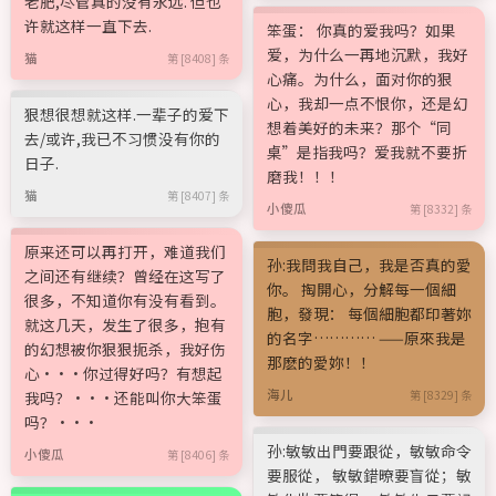
老肥,尽管真的没有永远. 但也
许就这样一直下去.
笨蛋： 你真的爱我吗？如果
爱，为什么一再地沉默，我好
猫
第 [8408] 条
心痛。为什么，面对你的狠
心，我却一点不恨你，还是幻
狠想很想就这样.一辈子的爱下
想着美好的未来？那个“同
去/或许,我已不习惯没有你的
桌”是指我吗？爱我就不要折
日子.
磨我！！！
猫
第 [8407] 条
小傻瓜
第 [8332] 条
原来还可以再打开，难道我们
孙:我問我自己，我是否真的愛
之间还有继续？曾经在这写了
你。 掏開心，分解每一個細
很多，不知道你有没有看到。
胞，發現： 每個細胞都印著妳
就这几天，发生了很多，抱有
的名字………… ——原來我是
的幻想被你狠狠扼杀，我好伤
那麽的愛妳！！
心···你过得好吗？有想起
海儿
我吗？···还能叫你大笨蛋
第 [8329] 条
吗？···
孙:敏敏出門要跟從，敏敏命令
小傻瓜
第 [8406] 条
要服從， 敏敏錯暸要盲從；敏