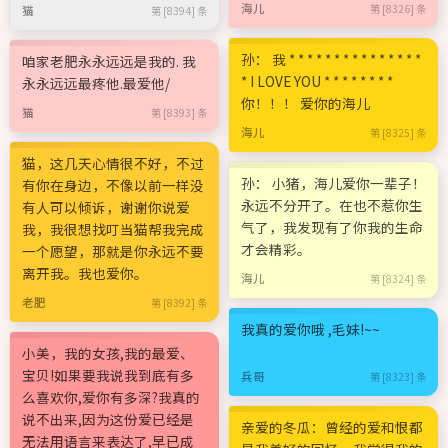
海儿
第 [8326] 条
猫
第 [8394] 条
孙： 我 * * * * * * * * * * * * * * *
咱家老肥永永远远是我的. 我
* I LOVE YOU * * * * * * * *
永永远远最疼他.最爱他/
你！！！ 爱你的海儿
猫
第 [8393] 条
海儿
第 [8325] 条
猫，这几天心情很不好，不过
孙： 小猪，海儿爱你一辈子！
有你在身边，不像以前一样没
永远不分开了。在也不惹你生
有人可以倾诉，谢谢你说爱
气了，我发现有了你我的生命
我，我很想找叮当猫帮我完成
才会精彩。
一个愿望，那就是你永远不要
离开我。我也爱你。
海儿
第 [8324] 条
老肥
第 [8392] 条
我真的爱你哦 ,毛妹!~~
小美，我的女孩,我的最爱、
宝贝!如果要我说我到底有多
兵哥
第 [8323] 条
么喜欢你,爱你有多深?我真的
说不出来,因为这份爱已经是
亲爱的冬瓜：曾经的爱和恨都
无法用语言来表达了,早已成