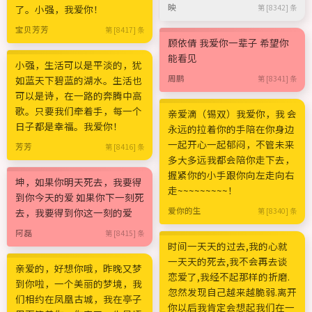
映
了。小强，我爱你！
第 [8342] 条
宝贝芳芳
第 [8417] 条
顾依倩 我爱你一辈子 希望你
能看见
小强，生活可以是平淡的，犹
周鹏
如蓝天下碧蓝的湖水。生活也
第 [8341] 条
可以是诗，在一路的奔腾中高
歌。只要我们牵着手，每一个
亲爱滴（锡双）我爱你，我 会
日子都是幸福。我爱你！
永远的拉着你的手陪在你身边
一起开心一起郁闷，不管未来
芳芳
第 [8416] 条
多大多远我都会陪你走下去，
握紧你的小手跟你向左走向右
坤，如果你明天死去，我要得
走~~~~~~~~~！
到你今天的爱 如果你下一刻死
爱你的生
去，我要得到你这一刻的爱
第 [8340] 条
阿磊
第 [8415] 条
时间一天天的过去,我的心就
一天天的死去,我不会再去谈
亲爱的，好想你哦，昨晚又梦
恋爱了,我经不起那样的折磨.
到你啦，一个美丽的梦境，我
忽然发现自己越来越脆弱.离开
们相约在凤凰古城，我在亭子
你以后我肯定会想起我们在一