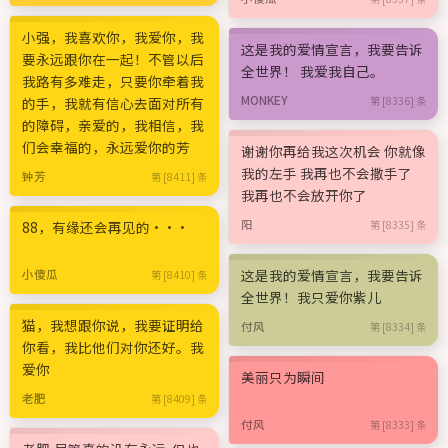
小强，我喜欢你，我爱你，我
这是我的爱情宣言，我要告诉
要永远跟你在一起！不管以后
全世界！ 我爱我自己。
我路有多难走，只要你牵着我
MONKEY
的手，我就有信心去面对所有
第 [8336] 条
的障碍，亲爱的，我相信，我
们会幸福的，永远爱你的芳
谢谢你再给我这次机会 你就像
我的左手 我再也不会撒手了
钟芳
第 [8411] 条
我再也不会放开你了
阳
88，有缘还会再见的···
第 [8335] 条
这是我的爱情宣言，我要告诉
小傻瓜
第 [8410] 条
全世界！我只爱你紫儿
猫，我想跟你说，我要证明给
付风
第 [8334] 条
你看，我比他们对你还好。我
爱你
美丽只为瞬间
老肥
第 [8409] 条
付风
第 [8333] 条