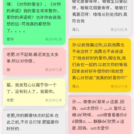
敏化妝要等得， 敏敏生日要記
瑞：《对你的誓言》，《对你
得，敏敏花錢要舍得， 敏敏打
的承诺》我的誓言将来娶你，
罵要忍得：嘻嘻从别处找的.真
那你的承诺呢？也许你会说我
符合我
想的远~可我真的都想到
海儿
了。。。。
第 [8328] 条
爱你
第 [8398] 条
孙:以前我骗过你,以后我再也
不会这样了.我再也不会说谎
老肥.对不起蛤.最近发生太多
了!我会好好的爱你,相信我,我
事.所以对你很...
们会在一起的.以前欠你的等我
猫
第 [8397] 条
回家会好好补偿你的!我就想
真心对你说:"我真的好爱你!!!:"
猫，我发现心以属于你一个
海儿
第 [8327] 条
了，没有别人了，我爱你。
老肥
第 [8395] 条
孙 ︵. 傻傻dē.發呆.σ 這是..因
偽．ωo太想伱﹖ ︷.o. 當伱上
線.dē.時候.． ωo總會看着伱d
老肥,你的脚要快点好起来.在
ē頭像o. ︵. 靜靜dē.欣赏.σ 這
此之前,不许总打球.肥猫要你
是..因偽．ωo太愛伱
好好的.