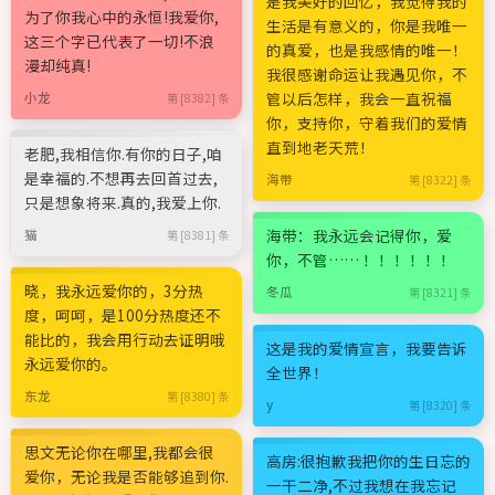
是我美好的回忆，我觉得我的
为了你我心中的永恒!我爱你,
生活是有意义的，你是我唯一
这三个字已代表了一切!不浪
的真爱，也是我感情的唯一！
漫却纯真!
我很感谢命运让我遇见你，不
管以后怎样，我会一直祝福
小龙
第 [8382] 条
你，支持你，守着我们的爱情
直到地老天荒！
老肥,我相信你.有你的日子,咱
是幸福的.不想再去回首过去,
海带
第 [8322] 条
只是想象将来.真的,我爱上你.
海带：我永远会记得你，爱
猫
第 [8381] 条
你，不管…… ！！！！！！
晓，我永远爱你的，3分热
冬瓜
第 [8321] 条
度，呵呵，是100分热度还不
能比的，我会用行动去证明哦
这是我的爱情宣言，我要告诉
永远爱你的。
全世界！
东龙
第 [8380] 条
y
第 [8320] 条
思文无论你在哪里,我都会很
高房:很抱歉我把你的生日忘的
爱你，无论我是否能够追到你.
一干二净,不过我想在我忘记