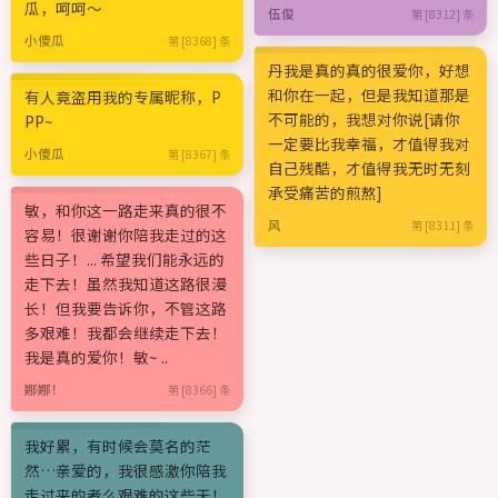
瓜，呵呵～
伍俊
第 [8312] 条
小傻瓜
第 [8368] 条
丹我是真的真的很爱你，好想
和你在一起，但是我知道那是
有人竟盗用我的专属昵称，P
不可能的，我想对你说[请你
PP~
一定要比我幸福，才值得我对
小傻瓜
第 [8367] 条
自己残酷，才值得我无时无刻
承受痛苦的煎熬]
敏，和你这一路走来真的很不
风
第 [8311] 条
容易！很谢谢你陪我走过的这
些日子！... 希望我们能永远的
走下去！虽然我知道这路很漫
长！但我要告诉你，不管这路
多艰难！我都会继续走下去！
我是真的爱你！敏~ ..
娜娜！
第 [8366] 条
我好累，有时候会莫名的茫
然…亲爱的，我很感激你陪我
走过来的者么艰难的这些天！