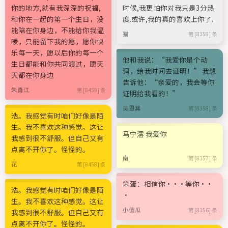
你的地方,就有我深深的祝福,
时候,我更怕你对我只是3分热
和你在一起的第一个生日，没
度.或许,我的真的喜欢上你了.
能陪在你身边，不能给你我温
猫
第 [8359] 条
暖，只能留下我的愿，愿你快
乐每一天，愿以后你的每一个
他和我说：“我爱你是个动
生日都能和你共同渡过，愿天
词，给我时间去证明！” 我想
天都在你身边
告诉他：“亲爱的，我会等你
朱勇江
第 [8459] 条
证明给我看的！”
吴恩萁
第 [8358] 条
浩。我感觉有时咱们好像是陌
生。我不喜欢这种感觉。这让
马宁澐 我爱你
我感到很不舒服。但自己又有
点离不开你了。怪怪的。
南
第 [8357] 条
花
第 [8458] 条
笨蛋：相信你···等你··
浩。我感觉有时咱们好像是陌
·
生。我不喜欢这种感觉。这让
小傻瓜
第 [8356] 条
我感到很不舒服。但自己又有
点离不开你了。怪怪的。