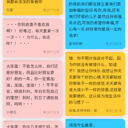
我都会深深的爱者你
的背后我们都在建立着我们更
加幸福的空间.有你,有我,还有
刘雷
第 [8379] 条
我们可爱的儿子.虽然这份祝福
有点迟,可我仍希望你幸福,开
···你到底喜不喜欢我
心每一天.好好爱你是我一生的
啊？！ 好难过，每天重复一次
追求!
一次··· 为什么，会这
样？！ ···
爱你的娜
第 [8319] 条
···
第 [8377] 条
瑞：你不用对我说对不起。因
为你就没有做错什么，知道
大笨蛋：不管怎么样，我们还
不？我想让你快乐.我想让你天
是好朋友，而且比好朋友更
天都有个好的心情.天天都能给
好！新的一年，你一定要加
你带来不一样的感觉.天天都有
油，加油，加油！！！平平安
或大或小不一样的惊喜.这就是
安，顺顺利利，早日实现自己
我要做的，这以成为我生活中
的理想！到时，别忘了通知我
的习惯了~~
阿，呵呵···
祝福.支持你的：斌
第 [8318] 条
小傻瓜
第 [8376] 条
找我今生最爱，
大笨蛋：你这几天很忙吗，怎