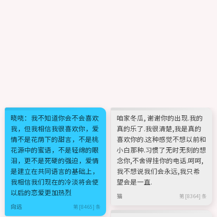
晓哓：我不知道你会不会喜欢
咱家冬瓜, 谢谢你的出现.我的
我，但我相信我很喜欢你，爱
真的乐了.我很清楚,我是真的
情不是花荫下的甜言，不是桃
喜欢你的.这种感觉不想以前和
花源中的蜜语，不是轻绵的眼
小白那种.习惯了无时无刻的想
泪，更不是死硬的强迫，爱情
念你,不舍得挂你的电话.呵呵,
是建立在共同语言的基础上，
我不想说我们会永远,我只希
我相信我们现在的冷淡将会使
望会是一直.
以后的恋爱更加热烈
猫
第 [8364] 条
向远
第 [8465] 条