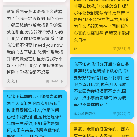
才要去找我,但又能怎么样呢?
就算爱情天荒地老是那么难熬
那样让我们无法释怀更痛苦.不
为了你我一定做得到 我的心去
是吗?我不想祝福你幸福,知道
了哪里想请你帮我找到你的爱
为什么吗??因为在此同时我的
藏在哪里 分给我好不好小小的
心真的很痛很痛.但我又不能那
世界少了你我快要疯掉 除了你
么自私
我谁都不想要 i need you now
花
第 [8351] 条
我的心去了哪里 想请你帮我找
到你的爱藏在哪里分给我好不
我不知道我们分开后你会自暴
好 小小的世界少了你我快要疯
自弃吗?这是我最不放心的.你
掉除了你我谁都不想要
要好好的爱惜自己不能拿自己
尖尖儿
第 [8447] 条
的身体开玩笑,再有几天我就
不会因为你喝酒而不高兴,因
猪猪: 6年前的我和你是青涩的
为一点小事而发脾气,因为我
两个人,6年后的再次相遇我们
再也不是你的花了.
彼此紧紧抓住对方,但是时间
永远爱你的花
第 [8350] 条
已经不能倒退,但是我还是像6
年前一样爱你,不知道你是如
露露，我真的很爱你的，西方
何,如果有来生,我愿意做你的
有一句格言，内容是：‘为爱
老婆,一生一世爱护你.