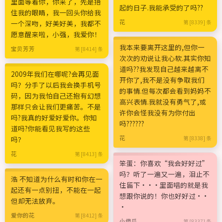
里面等着你，你来了，先是捂
起的日子.我能承受的了吗??
住我的眼睛，我一回头你给我
花
一个深吻，好美好美，我都不
第 [8339] 条
愿意醒来啦，小强，我爱你！
我本来要离开这里的,但你一
宝贝芳芳
第 [8414] 条
次次的劝说让我心软.其实你知
道吗??我发现自己越来越离不
2009年我们在哪呢?会再见面
开你了,我不是没有争取我们
吗？分手了以后我会换手机号
的事情.但每次都会看到妈妈不
码，因为我怕自己还抱有幻想
高兴表情.我就没有勇气了,或
那样只会让我们更痛苦。不是
许你会怪我没有为你付出
吗?我真的好爱好爱你。你知
吗??????
道吗?你能看见我写的这些
花
吗？
第 [8338] 条
花
第 [8413] 条
笨蛋：你喜欢“我会好好过”
吗？听了一遍又一遍，泪止不
浩 不知道为什么有时和你在一
住留下···里面唱的就是我
起还有一点别扭，不能在一起
想跟你说的！你也好好过··
但却无法放弃。
·
爱你的花
第 [8412] 条
小傻瓜
第 [8337] 条