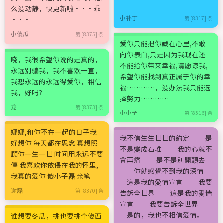
么没动静，快更新啦···乖
小补丁
···
第 [8317] 条
小傻瓜
第 [8375] 条
爱你只能把你藏在心里,不敢
向你表白,只是因为我现在还
晓，我很希望你说的是真的，
不能给你带来幸福,请愿谅我,
永远别骗我，我不喜欢一直，
希望你能找到真正属于你的幸
我想永远的永远得爱你，相信
福…………，没办法我只能选
我，好吗？
择努力…………
龙
第 [8373] 条
小小子
第 [8316] 条
娜娜,和你不在一起的日子我
我不信生生世世的約定 是
好想你 每天都在思念 真想照
不是變成石堆 我的心就不
顾你一生一世 时间用永远不要
會再痛 是不是別開頭去
停 我喜欢你依偎在我的怀里,
你就感覺不到我的深情
我真的爱你 傻小子磊 亲笔
這是我的愛情宣言 我要
谢磊
第 [8370] 条
告訴全世界 這是我的愛情
宣言 我要告訴全世界
是的，我也不相信爱情。
谁想要冬瓜，挑也要挑个傻西