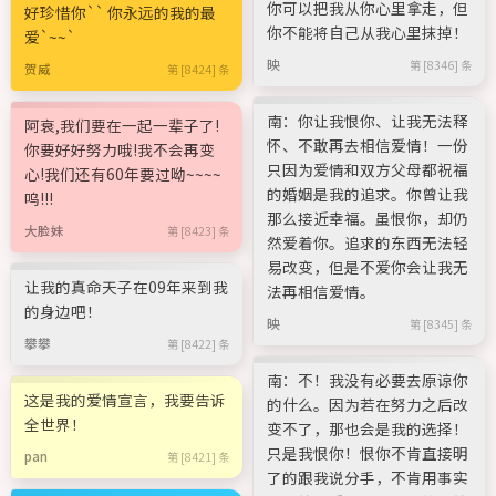
你可以把我从你心里拿走，但
好珍惜你`` 你永远的我的最
你不能将自己从我心里抹掉！
爱`~~`
映
第 [8346] 条
贺威
第 [8424] 条
南：你让我恨你、让我无法释
阿衰,我们要在一起一辈子了!
怀、不敢再去相信爱情！一份
你要好好努力哦!我不会再变
只因为爱情和双方父母都祝福
心!我们还有60年要过呦~~~~
的婚姻是我的追求。你曾让我
呜!!!
那么接近幸福。虽恨你，却仍
大脸妹
第 [8423] 条
然爱着你。追求的东西无法轻
易改变，但是不爱你会让我无
让我的真命天子在09年来到我
法再相信爱情。
的身边吧！
映
第 [8345] 条
攀攀
第 [8422] 条
南：不！我没有必要去原谅你
这是我的爱情宣言，我要告诉
的什么。因为若在努力之后改
全世界！
变不了，那也会是我的选择！
只是我恨你！恨你不肯直接明
pan
第 [8421] 条
了的跟我说分手，不肯用事实