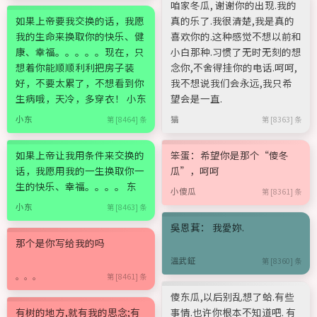
咱家冬瓜, 谢谢你的出现.我的
如果上帝要我交换的话，我愿
真的乐了.我很清楚,我是真的
我的生命来换取你的快乐、健
喜欢你的.这种感觉不想以前和
康、幸福。。。。。现在，只
小白那种.习惯了无时无刻的想
想着你能顺顺利利把房子装
念你,不舍得挂你的电话.呵呵,
好，不要太累了，不想看到你
我不想说我们会永远,我只希
生病哦，天冷，多穿衣！ 小东
望会是一直.
小东
猫
第 [8464] 条
第 [8363] 条
如果上帝让我用条件来交换的
笨蛋：希望你是那个“傻冬
话，我愿用我的一生换取你一
瓜”，呵呵
生的快乐、幸福。。。。 东
小傻瓜
第 [8361] 条
小东
第 [8463] 条
吳恩萁： 我愛妳.
那个是你写给我的吗
溫武鉦
第 [8360] 条
。。。
第 [8461] 条
傻东瓜,以后别乱想了蛤.有些
有树的地方,就有我的思念;有
事情.也许你根本不知道吧. 有