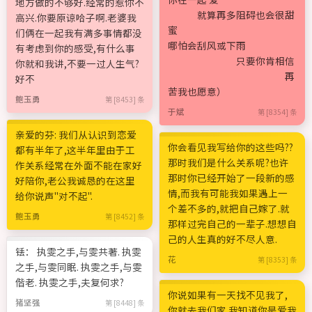
地方做的不够好.经常的惹你不
就算再多阻碍也会很甜
高兴.你要原谅哈子啊.老婆我
蜜
们俩在一起我有满多事情都没
哪怕会刮风或下雨
有考虑到你的感受,有什么事
只要你肯相信
你就和我讲,不要一过人生气?
再
好不
苦我也愿意）
鲍玉勇
第 [8453] 条
于斌
第 [8354] 条
亲爱的芬: 我们从认识到恋爱
你会看见我写给你的这些吗??
都有半年了,这半年里由于工
那时我们是什么关系呢?也许
作关系经常在外面不能在家好
那时你已经开始了一段新的感
好陪你,老公我诚恳的在这里
情,而我有可能我如果遇上一
给你说声"对不起".
个差不多的,就把自己嫁了.就
鲍玉勇
第 [8452] 条
那样过完自己的一辈子.想想自
己的人生真的好不尽人意.
铥： 执雯之手,与雯共著. 执雯
花
第 [8353] 条
之手,与雯同眠. 执雯之手,与雯
偕老. 执雯之手,夫复何求?
你说如果有一天找不见我了,
猪坚强
第 [8448] 条
你就去我们家.我知道你是爱我