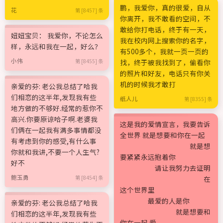
鹏，我爱你，真的很爱，自从
花
第 [8457] 条
你离开，我不敢看的空间，不
敢给你打电话，终于有一天，
妞妞宝贝： 我爱你，不论怎么
我在校内网上搜索你的名字，
样，永远和我在一起，好么？
有500多个，我就一页一页的
小伟
第 [8455] 条
找，终于被我找到了，偷看你
的照片和好友，电话只有你关
机的时候我才敢打
亲爱的芬: 老公我总结了哈我
们相恋的这半年,发现我有些
纸人儿
第 [8355] 条
地方做的不够好.经常的惹你不
高兴.你要原谅哈子啊.老婆我
这是我的爱情宣言，我要告诉
们俩在一起我有满多事情都没
全世界 就是想要和你在一起
有考虑到你的感受,有什么事
就是想
你就和我讲,不要一个人生气?
要紧紧永远抱着你
好不
请让我努力去证明
鲍玉勇
第 [8454] 条
在
这个世界里
最爱的人是你
亲爱的芬: 老公我总结了哈我
就是想要和
们相恋的这半年,发现我有些
你在一起 爱