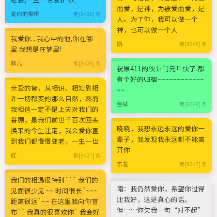
而爱，是神，为被爱而爱，是
爱你的嘟嘟
第 [8429] 条
人。为了你，我可以做一个
神，也可以做一个人
我爱你....我心中的他,你在哪
凯
第 [8349] 条
里.我想是在梦里!
菲儿
第 [8428] 条
祝原411的伙计门元旦快了.都
有个好的归宿~~~~~~~~~~~~
亲爱的智，从相识、相知到相
~~
许一切都变的那么自然，然而
色斌
第 [8348] 条
我相信一定不是上天对我们的
眷顾，是我们前世千百次回头
晓晓，我想永远永远的爱你一
换来的今生注定，我会爱你直
辈子，我发现我永远都不能离
到我们都慢慢变老，一生一世
开你
红
第 [8427] 条
东龙
第 [8347] 条
我们的相遇很特别``` 我们的
南：我仍然爱你，希望你过得
见面很少见 ~~ 时间很长`~~~
比我好，这是真心的话。
距离很远`~~ 在这里我向你宣
但……你欠我一句“对不起”
布`` 我真的很喜欢你` 我会好