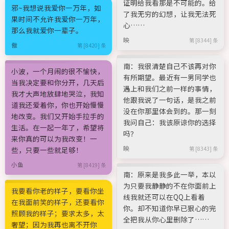
证明给我看那是不可能的。给
邪~我想说我爱你一万年，如
了我无穷的幻想，让我无法死
果时间不允许我爱你一万年，
心……
那么我就爱你一辈子。
映
第 [8344] 条
傲
第 [8420] 条
南：我很清楚自己不该再对你
小波，一个月闹的很不愉快，
有所期望。最近有一男同学也
当我决定要和你分开，几天后
遇上和我们之前一样的事情，
我才大声地放肆地哭泣，我知
他跟我说了一句话，是我之前
道我还爱着你，你也开始慢慢
没在你那里体会到的。那一刻
地改变。我们又开始手拉手的
我问自己：我该原谅你的选择
生活。在一起一年了，希望将
吗？
来你真的可以为我改变！一
映
些，只要一些就足够！
第 [8343] 条
小鱼
第 [8419] 条
南：原来是我多此一举，本以
为只要我静静的不在你面前上
我要看你老的样子，要看你坐
线我就还可以在QQ上看着
在我面前笑的样子，还要看你
你。却不知道你早已狠心的完
照顾我的样子；要求太多，太
全把我从你心里删除了……
奢望；因为我再也离不开你