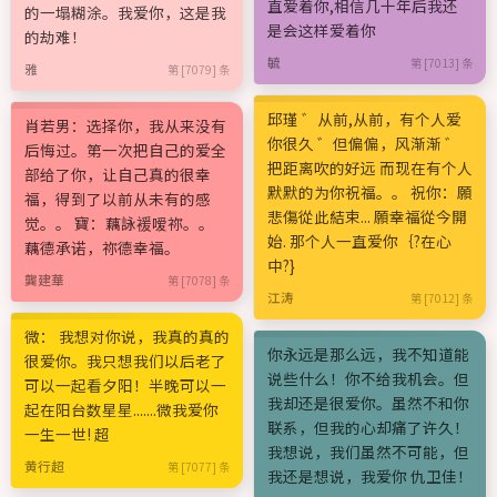
直爱着你,相信几十年后我还
的一塌糊涂。我爱你，这是我
是会这样爱着你
的劫难！
毓
第 [7013] 条
雅
第 [7079] 条
邱瑾 ゛从前,从前，有个人爱
肖若男：选择你，我从来没有
你很久 ゛但偏偏，风渐渐 ゛
后悔过。第一次把自己的爱全
把距离吹的好远 而现在有个人
部给了你，让自己真的很幸
默默的为你祝福。。 祝你：願
福，得到了以前从未有的感
悲傷從此結束... 願幸福從今開
觉。。 寶：藕詠褑嗳祢。。
始. 那个人一直爱你｛?在心
藕德承诺，祢德幸福。
中?}
龔建華
第 [7078] 条
江涛
第 [7012] 条
微： 我想对你说，我真的真的
你永远是那么远，我不知道能
很爱你。我只想我们以后老了
说些什么！你不给我机会。但
可以一起看夕阳！半晚可以一
我却还是很爱你。虽然不和你
起在阳台数星星.......微我爱你
联系，但我的心却痛了许久！
一生一世! 超
我想说，我们虽然不可能，但
黄行超
第 [7077] 条
我还是想说，我爱你 仇卫佳！