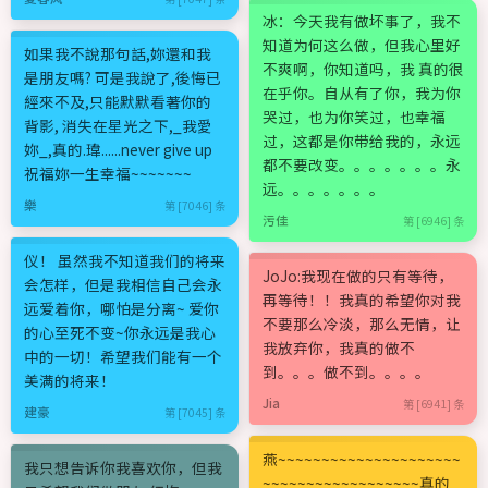
冰：今天我有做坏事了，我不
知道为何这么做，但我心里好
如果我不說那句話,妳還和我
不爽啊，你知道吗，我 真的很
是朋友嗎? 可是我說了,後悔已
在乎你。自从有了你，我为你
經來不及,只能默默看著你的
哭过，也为你笑过，也幸福
背影, 消失在星光之下,_我愛
过，这都是你带给我的，永远
妳_,真的.瑋......never give up
都不要改变。。。。。。。永
祝福妳一生幸福~~~~~~~
远。。。。。。。
樂
第 [7046] 条
污佳
第 [6946] 条
仪！ 虽然我不知道我们的将来
JoJo:我现在做的只有等待，
会怎样，但是我相信自己会永
再等待！！我真的希望你对我
远爱着你，哪怕是分离~ 爱你
不要那么冷淡，那么无情，让
的心至死不变~你永远是我心
我放弃你，我真的做不
中的一切！希望我们能有一个
到。。。做不到。。。。
美满的将来！
Jia
第 [6941] 条
建豪
第 [7045] 条
燕~~~~~~~~~~~~~~~~~~~~~
我只想告诉你我喜欢你，但我
~~~~~~~~~~~~~~~~~~真的