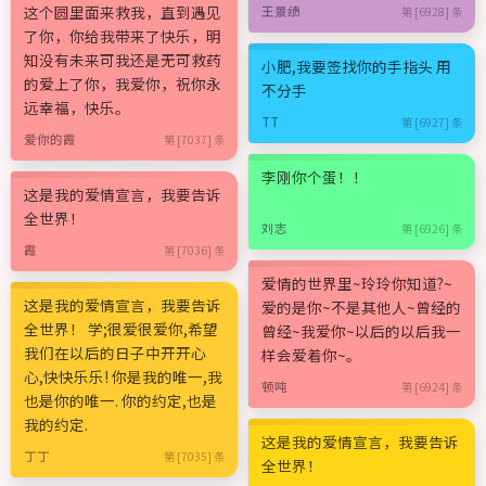
这个圆里面来救我，直到遇见
王景绩
第 [6928] 条
了你，你给我带来了快乐，明
知没有未来可我还是无可救药
小肥,我要签找你的手指头 用
的爱上了你，我爱你，祝你永
不分手
远幸福，快乐。
TT
第 [6927] 条
爱你的霞
第 [7037] 条
李刚你个蛋！！
这是我的爱情宣言，我要告诉
全世界！
刘志
第 [6926] 条
霞
第 [7036] 条
爱情的世界里~玲玲你知道?~
这是我的爱情宣言，我要告诉
爱的是你~不是其他人~曾经的
全世界！ 学;很爱很爱你,希望
曾经~我爱你~以后的以后我一
我们在以后的日子中开开心
样会爱着你~。
心,快快乐乐! 你是我的唯一,我
顿吨
第 [6924] 条
也是你的唯一. 你的约定,也是
我的约定.
这是我的爱情宣言，我要告诉
丁丁
第 [7035] 条
全世界！