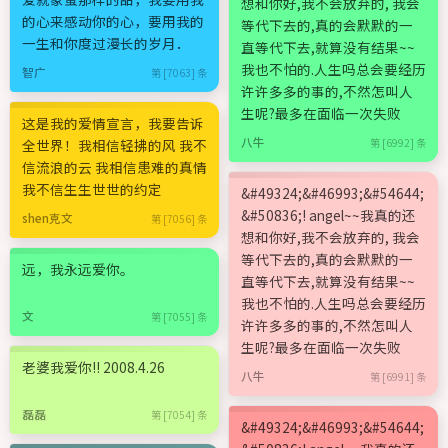
想和你好,我不会放弃的, 我会
的心来感动你的心，要用我的
等代下去的,真的会默默的一
一生和你度过漫长的岁月．
直等代下去,就算没有结果~~
我也不怕的.人生吗总会要经历
智广
第 [7063] 条
许许多多的事的,不然怎叫人
生呢?最多在面临一次失败
这是我的爱情宣言，我要告诉
八牛
全世界！我相信轻拂的风 我不
第 [6992] 条
信流浪的云 我相信患难的真情
我不信生生世世的约定
&#49324;&#46993;&#54644;
&#50836;! angel~~我真的还
shen克文
第 [7056] 条
想和你好,我不会放弃的, 我会
等代下去的,真的会默默的一
远，我永远爱你。
直等代下去,就算没有结果~~
我也不怕的.人生吗总会要经历
文
第 [7055] 条
许许多多的事的,不然怎叫人
生呢?最多在面临一次失败
老婆我爱你!! 2008.4.26
八牛
第 [6991] 条
磊磊
第 [7054] 条
&#49324;&#46993;&#54644;