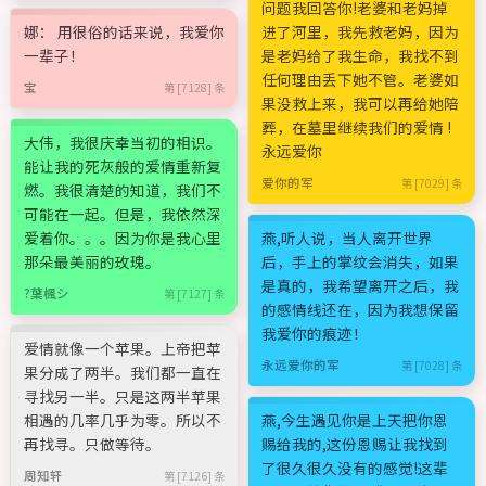
问题我回答你!老婆和老妈掉
娜： 用很俗的话来说，我爱你
进了河里，我先救老妈，因为
一辈子！
是老妈给了我生命，我找不到
任何理由丢下她不管。老婆如
宝
第 [7128] 条
果没救上来，我可以再给她陪
葬，在墓里继续我们的爱情 !
大伟，我很庆幸当初的相识。
永远爱你
能让我的死灰般的爱情重新复
爱你的军
第 [7029] 条
燃。我很清楚的知道，我们不
可能在一起。但是，我依然深
爱着你。。。因为你是我心里
燕,听人说，当人离开世界
那朵最美丽的玫瑰。
后，手上的掌纹会消失，如果
是真的，我希望离开之后，我
?葉楓シ
第 [7127] 条
的感情线还在，因为我想保留
我爱你的痕迹！
爱情就像一个苹果。上帝把苹
永远爱你的军
第 [7028] 条
果分成了两半。我们都一直在
寻找另一半。只是这两半苹果
相遇的几率几乎为零。所以不
燕,今生遇见你是上天把你恩
再找寻。只做等待。
赐给我的,这份恩赐让我找到
了很久很久没有的感觉!这辈
周知轩
第 [7126] 条