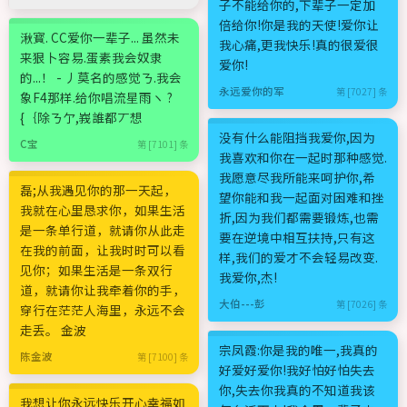
子不能给你的,下辈子一定加
倍给你!你是我的天使!爱你让
湫寳. CC爱你一辈子... 虽然未
我心痛,更我快乐!真的很爱很
来狠卜容易.蛋素我会奴隶
爱你!
的...！ - 丿莫名的感觉ㄋ.我会
永远爱你的军
第 [7027] 条
象F4那样.给你唱流星雨ヽ ?
{｛除ㄋ亇,峩誰都丆想
没有什么能阻挡我爱你,因为
C宝
第 [7101] 条
我喜欢和你在一起时那种感觉.
我愿意尽我所能来呵护你,希
磊;从我遇见你的那一天起，
望你能和我一起面对困难和挫
我就在心里恳求你，如果生活
折,因为我们都需要锻炼,也需
是一条单行道，就请你从此走
要在逆境中相互扶持,只有这
在我的前面，让我时时可以看
样,我们的爱才不会轻易改变.
见你；如果生活是一条双行
我爱你,杰!
道，就请你让我牵着你的手，
大伯---彭
第 [7026] 条
穿行在茫茫人海里，永远不会
走丢。 金波
宗凤霞:你是我的唯一,我真的
陈金波
第 [7100] 条
好爱好爱你!我好怕好怕失去
你,失去你我真的不知道我该
我想让你永远快乐开心幸福如