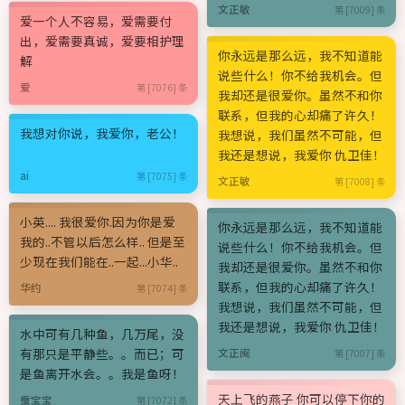
文正敏
第 [7009] 条
爱一个人不容易，爱需要付
出，爱需要真诚，爱要相护理
你永远是那么远，我不知道能
解
说些什么！你不给我机会。但
爱
第 [7076] 条
我却还是很爱你。虽然不和你
联系，但我的心却痛了许久！
我想对你说，我爱你，老公！
我想说，我们虽然不可能，但
我还是想说，我爱你 仇卫佳！
ai
第 [7075] 条
文正敏
第 [7008] 条
小英.... 我很爱你.因为你是爱
你永远是那么远，我不知道能
我的..不管以后怎么样.. 但是至
说些什么！你不给我机会。但
少现在我们能在..一起...小华..
我却还是很爱你。虽然不和你
联系，但我的心却痛了许久！
华约
第 [7074] 条
我想说，我们虽然不可能，但
我还是想说，我爱你 仇卫佳！
水中可有几种鱼，几万尾，没
有那只是平静些。。而已；可
文正闽
第 [7007] 条
是鱼离开水会。。我是鱼呀！
天上飞的燕子 你可以停下你的
蚕宝宝
第 [7072] 条