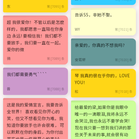
东
第 [7095] 条
告诉SS，非她不娶。
超 我很爱你！不管以后是怎麽
样的，我都愿意一直陪在你身
WY
第 [7021] 条
边 永远! 要相信我！我们都不
要放手，我们要一直在一起。
亲爱的，你真的不想我吗？
爱你的微
微
第 [7089] 条
安若轩
第 [7020] 条
我们都需要勇气````
琴 我真的很在乎你的，LOVE
YOU！
晋
第 [7088] 条
松
第 [7018] 条
这是我的爱情宣言，我要告诉
给最爱的梁,如果你是我眼中
全世界！ 喜欢看见你开心的
唯一的一滴眼泪,我将永远不
笑，但又不想看见你为难。我
会哭泣,我也永远不要学会哭!
知道你要放手也许会很难， 可
现在我只要一想到我们讲的那
以默默在你的身后，为你付出
些关于未来的事,就会很有动
其实也是一件很开心的事^^