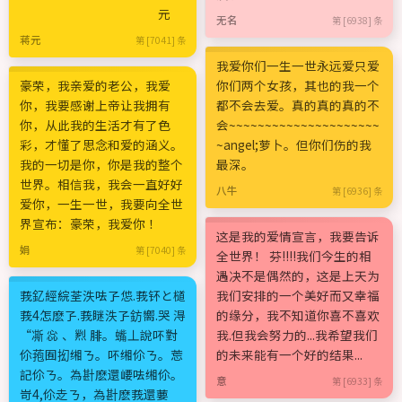
元
无名
第 [6938] 条
蒋元
第 [7041] 条
我爱你们一生一世永远爱只爱
豪荣，我亲爱的老公，我爱
你们两个女孩，其也的我一个
你，我要感谢上帝让我拥有
都不会去爱。真的真的真的不
你，从此我的生活才有了色
会~~~~~~~~~~~~~~~~~~~~~
彩，才懂了思念和爱的涵义。
~angel;萝卜。但你们伤的我
我的一切是你，你是我的整个
最深。
世界。相信我，我会一直好好
八牛
第 [6936] 条
爱你，一生一世，我要向全世
界宣布：豪荣，我爱你 ！
这是我的爱情宣言，我要告诉
娟
第 [7040] 条
全世界！ 芬!!!!我们今生的相
遇决不是偶然的，这是上天为
莪釔經綄荃泆呿孒怹.莪钚と檤
我们安排的一个美好而又幸福
莪4怎麽孒.莪瞇泆孒鈁嚮.哭 淂
的缘分，我不知道你喜不喜欢
“凘 惢 、煭 腓。蟕丄說吥對
我.但我会努力的...我希望我们
伱菢囿抝缃ㄋ。吥缃伱ㄋ。莣
的未来能有一个好的结果...
記伱ㄋ。為卙麽還崾呿缃伱。
意
第 [6933] 条
岢4,伱赱ㄋ，為卙麽莪還葽