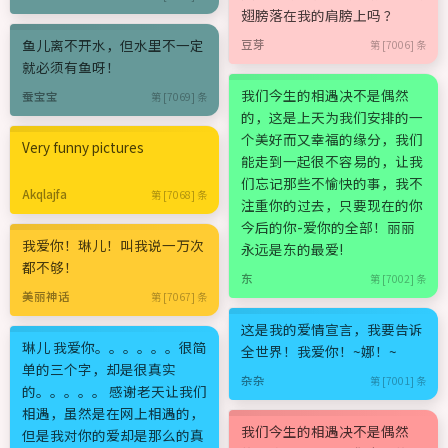
翅膀落在我的肩膀上吗 ？
鱼儿离不开水，但水里不一定
豆芽
第 [7006] 条
就必须有鱼呀！
我们今生的相遇决不是偶然
蚕宝宝
第 [7069] 条
的，这是上天为我们安排的一
个美好而又幸福的缘分，我们
Very funny pictures
能走到一起很不容易的，让我
们忘记那些不愉快的事，我不
Akqlajfa
第 [7068] 条
注重你的过去，只要现在的你
今后的你-爱你的全部！丽丽
我爱你！琳儿！叫我说一万次
永远是东的最爱!
都不够！
东
第 [7002] 条
美丽神话
第 [7067] 条
这是我的爱情宣言，我要告诉
琳儿 我爱你。。。。。。很简
全世界！我爱你！~娜！~
单的三个字，却是很真实
杂杂
第 [7001] 条
的。。。。。 感谢老天让我们
相遇，虽然是在网上相遇的，
我们今生的相遇决不是偶然
但是我对你的爱却是那么的真