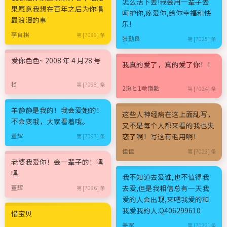
怎么活下去!我会用一辈子去
果愿意我想在百年之后为你唱
呵护你,疼爱你,给你幸福和快
最浪漫的事
乐!
李自棋
第 [7099] 条
张勤良
第 [7025] 条
爱你色色~ 2008 年 4 月28 号
我真的爱了，真的爱了你！！
桢
第 [7098] 条
2汾と1哋嵿點
第 [7024] 条
羊静静是我的！我会爱她的！
这些人神经病在这上面乱写，
不会变哦，大家看着哦。
又不是每个人都来看的我也失
恋了啊！写这有毛用啊！
董辉
第 [7097] 条
佳佳
第 [7023] 条
老婆我爱你！会一辈子的！嘿
嘿
我不知道去爱谁,也不值得我
去爱,但是我相信总有一天我
董辉
第 [7096] 条
爱的人会出现,来吧我爱的和
我爱我的人.Q406299610
惜宝贝
姜军
第 [7022] 条