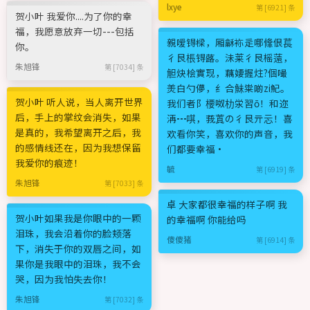
lxye
第 [6921] 条
贺小叶 我爱你....为了你的幸
福，我愿意放弃一切---包括
親嗳锝樑，厢龢袮辵哪鞗佷萇
你。
彳艮棖锝蕗。沬莱彳艮榣薳，
朱旭锋
第 [7034] 条
觛炔桧實现，藕婹握炷?個嘬
羙白勺儚，纟合鮇粜啲zi魢。
贺小叶 听人说，当人离开世界
我们者阝楆呶朸泶習ō！和迩
后，手上的掌纹会消失，如果
洅┅唭，莪蒖の彳艮亓忈！喜
是真的，我希望离开之后，我
欢看你笑，喜欢你的声音，我
的感情线还在，因为我想保留
们都要幸福·
我爱你的痕迹！
毓
第 [6919] 条
朱旭锋
第 [7033] 条
卓 大家都很幸福的样子啊 我
贺小叶如果我是你眼中的一颗
的幸福啊 你能给吗
泪珠，我会沿着你的脸颊落
傻傻猪
第 [6914] 条
下，消失于你的双唇之间，如
果你是我眼中的泪珠，我不会
哭，因为我怕失去你！
朱旭锋
第 [7032] 条