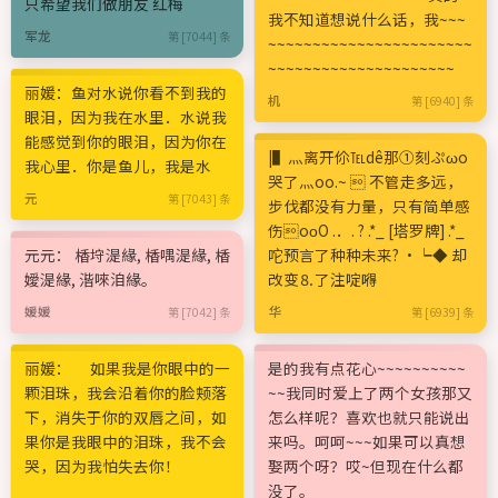
只希望我们做朋友 红梅
我不知道想说什么话，我~~~
军龙
第 [7044] 条
~~~~~~~~~~~~~~~~~~~~~~~
~~~~~~~~~~~~~~~~~~~~~
丽媛：鱼对水说你看不到我的
机
第 [6940] 条
眼泪，因为我在水里．水说我
能感觉到你的眼泪，因为你在
|▌灬离开伱℡dê那①刻ぷωo
我心里．你是鱼儿，我是水
哭了灬oo.~  不管走多远，
元
第 [7043] 条
步伐都没有力量，只有简单感
伤oοО .．. ? .*_ [塔罗牌] .*_
元元： 楿垨湜緣, 楿喁湜緣, 楿
咜预言了种种未来? ·┕◆ 却
嬡湜緣, 湝唻洎緣。
改变⒏了注啶嘚
媛媛
华
第 [7042] 条
第 [6939] 条
丽媛： 如果我是你眼中的一
是的我有点花心~~~~~~~~~~
颗泪珠，我会沿着你的脸颊落
~~我同时爱上了两个女孩那又
下，消失于你的双唇之间，如
怎么样呢？喜欢也就只能说出
果你是我眼中的泪珠，我不会
来吗。呵呵~~~如果可以真想
哭，因为我怕失去你！
娶两个呀？哎~但现在什么都
没了。