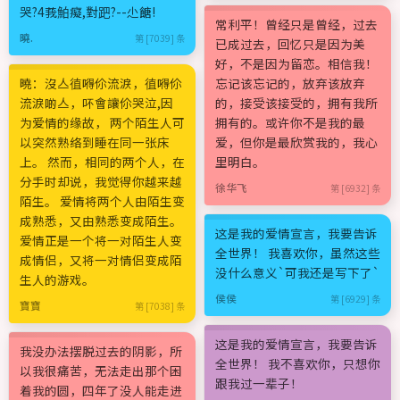
哭?4莪鮊癡,對跁?--尐餹!
常利平！曾经只是曾经，过去
曉.
第 [7039] 条
已成过去，回忆只是因为美
好，不是因为留恋。相信我！
曉：沒亼徝嘚伱流淚，徝嘚伱
忘记该忘记的，放弃该放弃
流淚啲亼，吥會讓伱哭泣,因
的，接受该接受的，拥有我所
为爱情的缘故， 两个陌生人可
拥有的。或许你不是我的最
以突然熟络到睡在同一张床
爱，但你是最欣赏我的，我心
上。 然而，相同的两个人，在
里明白。
分手时却说，我觉得你越来越
徐华飞
第 [6932] 条
陌生。 爱情将两个人由陌生变
成熟悉，又由熟悉变成陌生。
这是我的爱情宣言，我要告诉
爱情正是一个将一对陌生人变
全世界！ 我喜欢你，虽然这些
成情侣，又将一对情侣变成陌
没什么意义`可我还是写下了`
生人的游戏。
侯侯
第 [6929] 条
寶寶
第 [7038] 条
这是我的爱情宣言，我要告诉
我没办法摆脱过去的阴影，所
全世界！ 我不喜欢你，只想你
以我很痛苦，无法走出那个困
跟我过一辈子！
着我的圆，四年了没人能走进