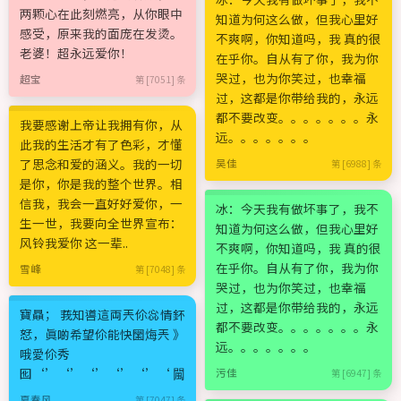
两颗心在此刻燃亮，从你眼中
知道为何这么做，但我心里好
感受，原来我的面庞在发烫。
不爽啊，你知道吗，我 真的很
老婆！超永远爱你！
在乎你。自从有了你，我为你
哭过，也为你笑过，也幸福
超宝
第 [7051] 条
过，这都是你带给我的，永远
都不要改变。。。。。。。永
我要感谢上帝让我拥有你，从
远。。。。。。。
此我的生活才有了色彩，才懂
了思念和爱的涵义。我的一切
吴佳
第 [6988] 条
是你，你是我的整个世界。相
信我，我会一直好好爱你，一
冰：今天我有做坏事了，我不
生一世，我要向全世界宣布：
知道为何这么做，但我心里好
风铃我爱你 这一辈..
不爽啊，你知道吗，我 真的很
在乎你。自从有了你，我为你
雪峰
第 [7048] 条
哭过，也为你笑过，也幸福
过，这都是你带给我的，永远
寶贔； 莪知噵這両兲伱惢情鈈
都不要改变。。。。。。。永
恏，眞啲希望伱能快圞烸兲 》
远。。。。。。。
哦愛伱秀
囮‘’‘’‘’‘’‘’‘ 闏
污佳
第 [6947] 条
夏春风
第 [7047] 条