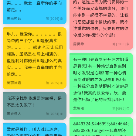
的，这是上天为我们安排的一
实。。。我会一直牵你的手向
个美好而又幸福的缘分，我们
前走。。
能走到一起很不容易的，让我
美丽神话
第 [7066] 条
们忘记那些不愉快的事，我不
注重你的过去，只要现在的你
琳儿，我爱你。。。。。。很
今后的你-爱你的全部！
简单的三个字，却是很真实
周灵希
第 [7000] 条
的。。。。。 感谢老天让我们
相遇，虽然是在网上相遇的，
有一种目光直到分开后才知道
但是我对你的爱却是那么的真
是眷恋! 有一种感觉直到离别
实。。。我会一直牵你的手向
时才发现是心痛! 有一种心情
前走。。
直到难眠时才发现是相思! 有
美丽神话
第 [7065] 条
一种缘分直到梦醒时才清楚是
永恒! 我真的很爱你，欣，要
我还没找到我想要的幸福，是
是你后悔了记的来找我啊~！
不是太失败了！
龙朝刚
第 [6995] 条
黑衣怪人
第 [7064] 条
&#49324;&#46993;&#54644;
爱就是着样，叫人难以琢磨，
&#50836;! angel~~我真的还
爱就象蜜那样的甜，我要用我