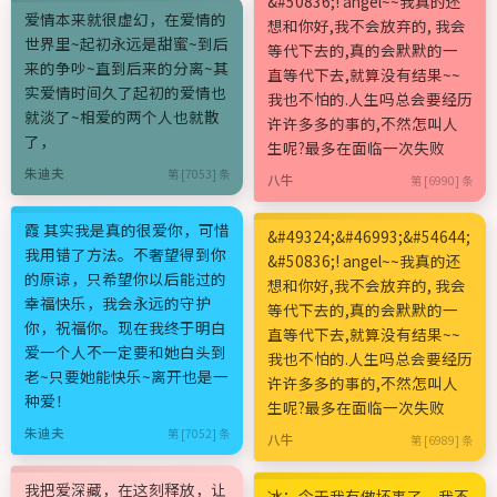
&#50836;! angel~~我真的还
爱情本来就很虚幻，在爱情的
想和你好,我不会放弃的, 我会
世界里~起初永远是甜蜜~到后
等代下去的,真的会默默的一
来的争吵~直到后来的分离~其
直等代下去,就算没有结果~~
实爱情时间久了起初的爱情也
我也不怕的.人生吗总会要经历
就淡了~相爱的两个人也就散
许许多多的事的,不然怎叫人
了，
生呢?最多在面临一次失败
朱迪夫
第 [7053] 条
八牛
第 [6990] 条
霞 其实我是真的很爱你，可惜
&#49324;&#46993;&#54644;
我用错了方法。不奢望得到你
&#50836;! angel~~我真的还
的原谅，只希望你以后能过的
想和你好,我不会放弃的, 我会
幸福快乐，我会永远的守护
等代下去的,真的会默默的一
你，祝福你。现在我终于明白
直等代下去,就算没有结果~~
爱一个人不一定要和她白头到
我也不怕的.人生吗总会要经历
老~只要她能快乐~离开也是一
许许多多的事的,不然怎叫人
种爱！
生呢?最多在面临一次失败
朱迪夫
第 [7052] 条
八牛
第 [6989] 条
我把爱深藏，在这刻释放，让
冰：今天我有做坏事了，我不