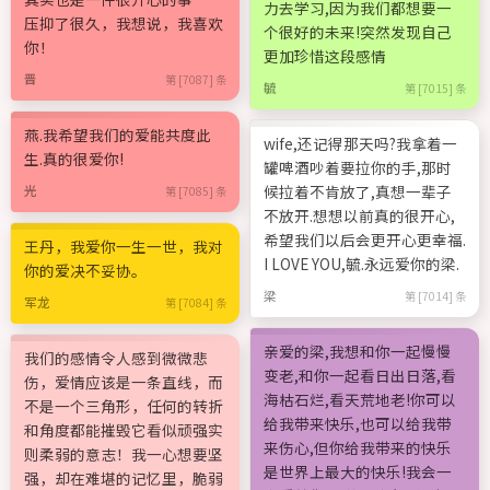
力去学习,因为我们都想要一
压抑了很久，我想说，我喜欢
个很好的未来!突然发现自己
你！
更加珍惜这段感情
晋
第 [7087] 条
毓
第 [7015] 条
燕.我希望我们的爱能共度此
wife,还记得那天吗?我拿着一
生.真的很爱你!
罐啤酒吵着要拉你的手,那时
候拉着不肯放了,真想一辈子
光
第 [7085] 条
不放开.想想以前真的很开心,
希望我们以后会更开心更幸福.
王丹，我爱你一生一世，我对
I LOVE YOU,毓.永远爱你的梁.
你的爱决不妥协。
梁
第 [7014] 条
军龙
第 [7084] 条
亲爱的梁,我想和你一起慢慢
我们的感情令人感到微微悲
变老,和你一起看日出日落,看
伤，爱情应该是一条直线，而
海枯石烂,看天荒地老!你可以
不是一个三角形，任何的转折
给我带来快乐,也可以给我带
和角度都能摧毁它看似顽强实
来伤心,但你给我带来的快乐
则柔弱的意志！我一心想要坚
是世界上最大的快乐!我会一
强，却在难堪的记忆里，脆弱