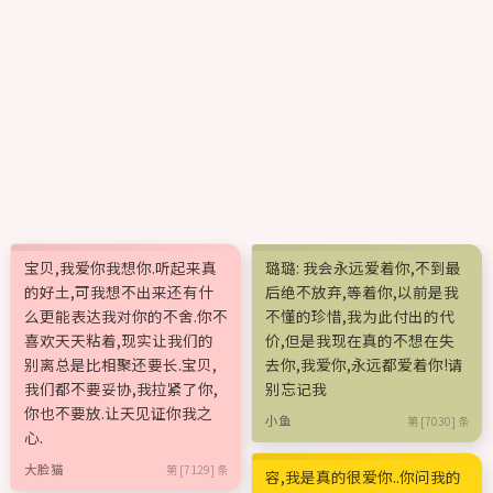
宝贝,我爱你我想你.听起来真
璐璐: 我会永远爱着你,不到最
的好土,可我想不出来还有什
后绝不放弃,等着你,以前是我
么更能表达我对你的不舍.你不
不懂的珍惜,我为此付出的代
喜欢天天粘着,现实让我们的
价,但是我现在真的不想在失
别离总是比相聚还要长.宝贝,
去你,我爱你,永远都爱着你!请
我们都不要妥协,我拉紧了你,
别忘记我
你也不要放.让天见证你我之
小鱼
第 [7030] 条
心.
大脸猫
第 [7129] 条
容,我是真的很爱你..你问我的