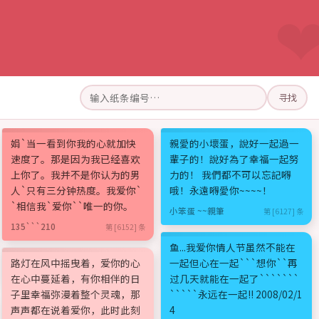
寻找
娟`当一看到你我的心就加快
親愛的小壞蛋，說好一起過一
速度了。那是因为我已经喜欢
輩子的！說好為了幸福一起努
上你了。我并不是你认为的男
力的！ 我們都不可以忘記嘚
人`只有三分钟热度。我爱你`
哦！永遠嘚愛你~~~~！
`相信我`爱你``唯一的你。
小笨蛋 ~~親筆
第 [6127] 条
135```210
第 [6152] 条
鱼...我爱你情人节虽然不能在
路灯在风中摇曳着，爱你的心
一起但心在一起```想你``再
在心中蔓延着，有你相伴的日
过几天就能在一起了```````
子里幸福弥漫着整个灵魂，那
`````永远在一起!! 2008/02/1
声声都在说着爱你，此时此刻
4