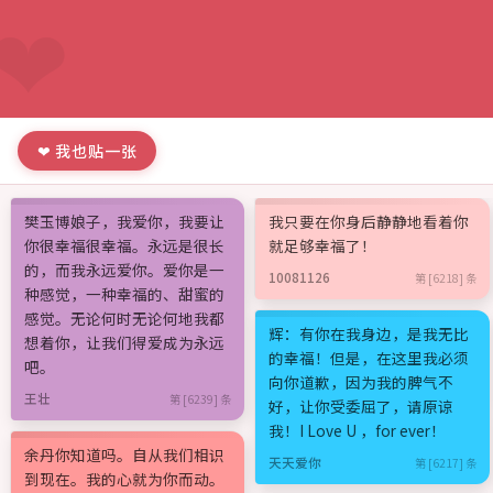
❤ 我也贴一张
樊玉博娘子，我爱你，我要让
我只要在你身后静静地看着你
你很幸福很幸福。永远是很长
就足够幸福了！
的，而我永远爱你。爱你是一
10081126
第 [6218] 条
种感觉，一种幸福的、甜蜜的
感觉。无论何时无论何地我都
辉：有你在我身边，是我无比
想着你，让我们得爱成为永远
的幸福！但是，在这里我必须
吧。
向你道歉，因为我的脾气不
王壮
第 [6239] 条
好，让你受委屈了，请原谅
我！I Love U ，for ever！
余丹你知道吗。自从我们相识
天天爱你
第 [6217] 条
到现在。我的心就为你而动。