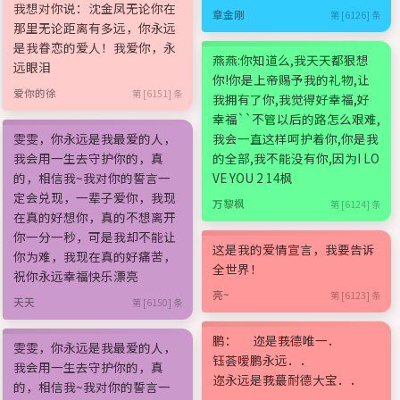
我想对你说：沈金凤无论你在
章金刚
第 [6126] 条
那里无论距离有多远，你永远
是我眷恋的爱人！我爱你，永
燕燕:你知道么,我天天都狠想
远眼泪
你!你是上帝赐予我的礼物,让
爱你的徐
第 [6151] 条
我拥有了你,我觉得好幸福,好
幸福``不管以后的路怎么艰难,
雯雯，你永远是我最爱的人，
我会一直这样呵护着你,你是我
我会用一生去守护你的，真
的全部,我不能没有你,因为I LO
的，相信我~我对你的誓言一
VE YOU 2 14枫
定会兑现，一辈子爱你，我现
万黎枫
第 [6124] 条
在真的好想你，真的不想离开
你一分一秒，可是我却不能让
这是我的爱情宣言，我要告诉
你为难，我现在真的好痛苦，
全世界！
祝你永远幸福快乐漂亮
亮~
第 [6123] 条
天天
第 [6150] 条
鹏： 迩是莪德唯一．
雯雯，你永远是我最爱的人，
钰荟嗳鹏永远．．
我会用一生去守护你的，真
迩永远是莪蕞耐德大宝．．
的，相信我~我对你的誓言一