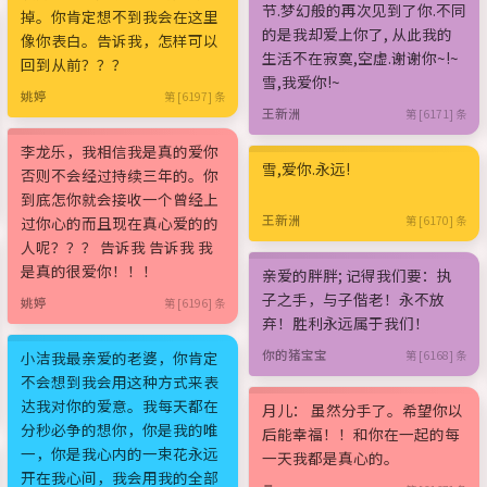
节.梦幻般的再次见到了你.不同
掉。你肯定想不到我会在这里
的是我却爱上你了, 从此我的
像你表白。告诉我，怎样可以
生活不在寂寞,空虚.谢谢你~!~
回到从前？？？
雪,我爱你!~
姚婷
第 [6197] 条
王新洲
第 [6171] 条
李龙乐，我相信我是真的爱你
雪,爱你.永远!
否则不会经过持续三年的。你
到底怎你就会接收一个曾经上
王新洲
过你心的而且现在真心爱的的
第 [6170] 条
人呢？？？ 告诉我 告诉我 我
是真的很爱你！！！
亲爱的胖胖; 记得我们要：执
子之手，与子偕老！永不放
姚婷
第 [6196] 条
弃！胜利永远属于我们！
你的猪宝宝
小洁我最亲爱的老婆，你肯定
第 [6168] 条
不会想到我会用这种方式来表
达我对你的爱意。我每天都在
月儿： 虽然分手了。希望你以
分秒必争的想你，你是我的唯
后能幸福！！和你在一起的每
一，你是我心内的一束花永远
一天我都是真心的。
开在我心间，我会用我的全部