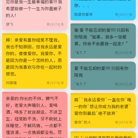
见你是我一生最幸福的事!!! 我
你．．．
希望能做一个一生为你盖被子
知道你爱哭
的人!
第 [6157] 条
健飞
第 [6176] 条
瑜 爱 不能忘却的爱!!!! 只因有
你陪我 “如果，我多一张船
婷：亲爱有虽你经常不理我，
票，你会不会跟我一起走？”
我也不知原因，但我永远是爱
ˊ&Ｔ.Τ
你的，傻傻爱你。我爱你，不
第 [6156] 条
是因为你是一个怎样的人，而
是因为我喜欢与你在一起时的
爱 不能忘却的爱!!!! 只因有你
感觉。
陪我
刘国强
第 [6174] 条
ˊ&Ｔ.Τ
第 [6155] 条
亲爱的:你长的不帅，脾气不
娟``我永远爱你`一直在你`唯
好，老爱大声嚷别人，爱喝
一的你`想让你成为我的老婆`
酒，喝多了就说胡话，不讲卫
爱你到最后`绝不放弃`
生，经常脸不洗，牙不刷就上
爱你`的人
第 [6154] 条
床睡觉，不解风情，一点都不
懂浪漫，一点情调都没有。可
QLJ`让你知道我现在爱你爱的