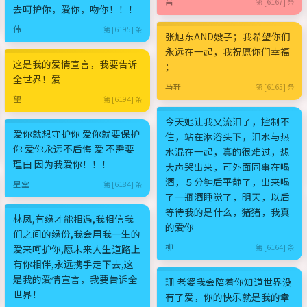
昌
第 [6167] 条
去呵护你，爱你，吻你！！！
伟
第 [6195] 条
张旭东AND嫂子；我希望你们
永远在一起，我祝愿你们幸福
这是我的爱情宣言，我要告诉
；
全世界！爱
马轩
第 [6165] 条
望
第 [6194] 条
今天她让我又流泪了，控制不
爱你就想守护你 爱你就要保护
住，站在淋浴头下，泪水与热
你 爱你永远不后悔 爱 不需要
水混在一起，真的很难过，想
理由 因为我爱你！！！
大声哭出来，可外面同事在喝
酒，５分钟后平静了，出来喝
星空
第 [6184] 条
了一瓶酒睡觉了，明天，以后
等待我的是什么，猪猪，我真
林凤,有缘才能相遇,我相信我
的爱你
们之间的缘份,我会用我一生的
柳
爱来呵护你,愿未来人生道路上
第 [6164] 条
有你相伴,永远携手走下去,这
是我的爱情宣言，我要告诉全
珊 老婆我会陪着你知道世界没
世界！
有了爱，你的快乐就是我的幸