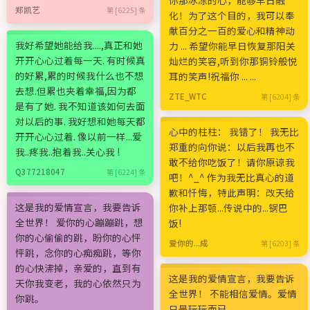
郑凯艺
第 [6225] 条
化！为了这个目的，我可以奉
献百分之一百的爱心和精神动
我好希望她能给我....,真正和她
力 ... 希望你能早日恢复那阳关
开开心心过着每一天. 有时候真
灿烂的笑容,听到你那铜铃般悦
的好累,累的时候我什么也不想
耳的笑声!祝福你 ... ...
去想.但累也夹着幸福,因为都
ZTE_WTC
第 [6204] 条
是有了她. 我不知道该如何去面
对以后的事. 我好想和她每天都
心中的柱柱： 我错了！ 我无比
开开心心过着. 像以前一样...爱
郑重的向你说：以后我再也不
我..疼我..抱着我..关心我 !
敢不给你吃饭了！请你原谅我
Q377218047
第 [6224] 条
吧！^_^ 作为我无比真心的道
歉和忏悔，特此声明：改天给
这是我的爱情宣言，我要告诉
你补上那顿...传说中的...锅巴
全世界！ 爱你的心蹦蹦跳，想
饭!
你的心偷偷的跳，盼你的心怦
爱你的...成
第 [6203] 条
怦跳，念你的心痴痴跳，等你
的心快沸掉，亲爱的，直到有
这是我的爱情宣言，我要告诉
天你我变老，我的心依然只为
全世界！ 不能相信爱情。爱情
你跳。
只是玩玩而已。。。