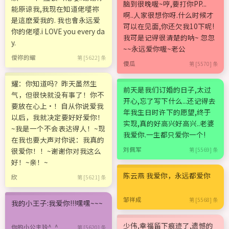
脑到很晚喔~哼,要打你PP...
能原谅我,我现在知道佬嘙祢
啊..人家很想你呀.什么时候才
是這麽爱我的. 我也會永远爱
可以在见面,你还欠我10下呢!
你的佬嘙.i LOVE you every da
我可是记得很清楚的呐~ 忽忽
y.
~~永远爱你喔~老公
僾祢的耀
第 [5622] 条
傻瓜
第 [5570] 条
耀：你知道吗？昨天虽然生
前天是我们订婚的日子,太过
气，但很快就没有事了！你不
开心,忘了写下什么...还记得去
要放在心上·！自从你说爱我
年我生日时许下的愿望,终于
以后，我就决定要好好爱你！
实现,真的好高兴好高兴..老婆
~我是一个不会表达得人！~现
我爱你.一生都只爱你一个!
在我也要大声对你说：我真的
刘佩军
很爱你！！~谢谢你对我这么
第 [5569] 条
好！~亲！~
陈云燕 我爱你，永远都爱你
欣
第 [5621] 条
邹祥成
第 [5568] 条
我的小王子:我爱你!!!嘿嘿~~~
少伟,幸福留下痕迹了,遗憾的
你的小公主玲^_^
第 [5620] 条