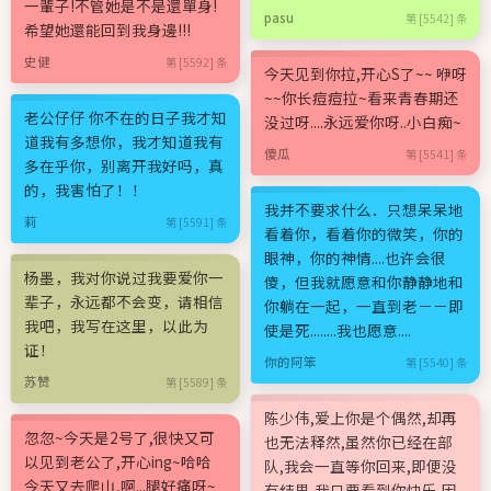
一輩子!不管她是不是還單身!
pasu
第 [5542] 条
希望她還能回到我身邊!!!
史健
第 [5592] 条
今天见到你拉,开心S了~~ 咿呀
~~你长痘痘拉~看来青春期还
老公仔仔 你不在的日子我才知
没过呀....永远爱你呀..小白痴~
道我有多想你，我才知道我有
傻瓜
第 [5541] 条
多在乎你，别离开我好吗，真
的，我害怕了！！
我并不要求什么．只想呆呆地
莉
第 [5591] 条
看着你，看着你的微笑，你的
眼神，你的神情....也许会很
杨墨，我对你说过我要爱你一
傻，但我就愿意和你静静地和
辈子，永远都不会变，请相信
你躺在一起，一直到老－－即
我吧，我写在这里，以此为
使是死........我也愿意....
证！
你的阿笨
第 [5540] 条
苏赞
第 [5589] 条
陈少伟,爱上你是个偶然,却再
忽忽~今天是2号了,很快又可
也无法释然,虽然你已经在部
以见到老公了,开心ing~哈哈
队,我会一直等你回来,即便没
今天又去爬山,啊...腿好痛呀~
有结果,我只要看到你快乐,因