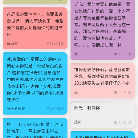
诉我：爱他就要让他幸福，要
让他快乐！是的，爱一个人不
这是我的爱情宣言，我要告诉
是占有而是他幸福你也就幸
全世界！ 情人节快到了，希望
福，如果可以两个人永远在一
天下有情人都能愉快的度过节
起，那么才是最好，最幸福
日！
的，爱情有甜也有苦，呵
吕亚冬
第 [5617] 条
呵。。。爱情加油哦！林
轩
第 [5565] 条
冰,亲爱的.你是那么的清纯,在
我心中你就是一朵最洁白的百
排骨老婆仔仔莉，愛他就勇於
合.这种感觉很奇妙,就象是梦
承檐，祝妳找到妳的幸福&#8
中的画面.却这么真实的发生在
231;快要失去老婆仔仔的心心
我身上!月老.谢你了/. 冰,我爱
心
你! 永不言弃.共同的追求! 永远
第 [5564] 条
守护你.
阳光！我爱你！
分十そ危足
第 [5615] 条
战神
第 [5563] 条
雁： I じ☆ve You !!!!爱上你我
好快乐！！马上就要上学去
了，真的很舍不得你！但请你
桃子; 我该用什么样的语言和