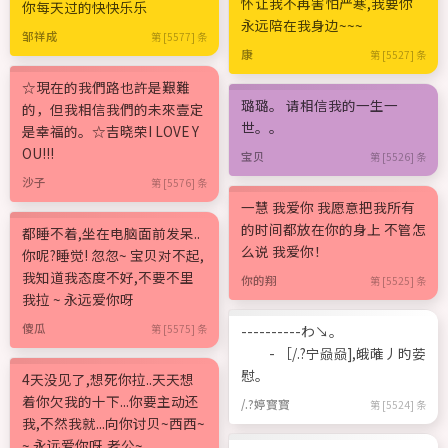
怀让我不再害怕严寒,我要你
你每天过的快快乐乐
永远陪在我身边~~~
邹祥成
第 [5577] 条
康
第 [5527] 条
☆現在的我們路也許是艱難
璐璐。 请相信我的一生一
的，但我相信我們的未來壹定
世。。
是幸福的。☆吉晓荣I LOVE Y
OU!!!
宝贝
第 [5526] 条
沙子
第 [5576] 条
一慧 我爱你 我愿意把我所有
的时间都放在你的身上 不管怎
都睡不着,坐在电脑面前发呆..
么说 我爱你！
你呢?睡觉! 忽忽~ 宝贝对不起,
我知道我态度不好,不要不里
你的翔
第 [5525] 条
我拉 ~ 永远爱你呀
傻瓜
第 [5575] 条
----------わ↘。
- ［/.?宁赑赑],皒蓶丿旳荌
慰。
4天没见了,想死你拉..天天想
着你欠我的十下...你要主动还
/.?婷寳寳
第 [5524] 条
我,不然我就...向你讨贝~西西~
~ 永远爱你呀,老公~