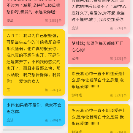
不过为了减肥,坚持拉...傻瓜很
为你的快乐我给不了了.藏在心
想你呀,亲爱的 .永远爱你喔~
底好久了,亲爱的,对不起,我当
时不懂得.放手,我会更加爱你.
傻瓜
第 [5588] 条
庞洁
第 [5539] 条
ＡＲＴ：我以为自己很坚强，
可是当失去你的时候我却变得
梦林妹; 希望你每天都能开开
那么脆弱，也许真的很爱你．
心心的!
我也真的不想你离开，可是你
宏伟
第 [5538] 条
还是离开了，不顾我的感受的
离开了．而且走得那么快，那
陈云燕 心中一直不知道爱是什
么洒脱．我只想告诉你，我爱
么,是你让我明白什么是爱,我
你！－爱你的女人
永远爱你!!!!!!!!!
玉
第 [5587] 条
邹祥成
第 [5537] 条
少伟:如果我不爱你，我就不会
陈云燕 心中一直不知道爱是什
思念你.
么,是你让我明白什么是爱,我
庞洁
第 [5586] 条
永远爱你!!!!!!!!!
邹祥成
第 [5536] 条