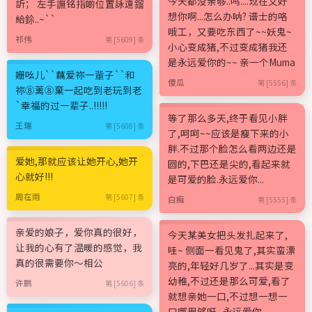
今天都没亲够..呜....现在又好
訢； 左手譕铭指啲位置詠遠鎦
想你啊...怎么办呐? 谱士的咯
給鉩..~``
哦工，又要吃东西了~~妖鬼~
祁伟
第 [5609] 条
小心变成猪,不过变成猪我还
是永远爱你的~~ 亲一个Muma
姗吆儿``藕爱祢一軰子``和
傻瓜
第 [5556] 条
祢⑧蓠⑧棄一起吃到老玩到老
`幸福的过一辈子..!!!!!
等了那么多天,终于看见小胖
王瑞
第 [5608] 条
了,呵呵~~应该是瘦下来的小
胖.不过那个脸怎么看两边还是
爱她,那就应该让她开心,她开
圆的,下巴还是尖的,看起来就
心就好!!!
是可爱的脸.永远爱你...
周在雨
第 [5607] 条
白痴
第 [5555] 条
亲爱的娘子，爱你真的很好，
今天某美女把头发扎起来了,
让我的心有了温暖的感觉，我
哇~ 侧面一看见鬼了,其实蛮漂
真的很需要你～相公
亮的,年轻好几岁了...其实是变
幼稚,不过还是那么可爱,看了
许鹏
第 [5606] 条
就想亲她一口,不过想一想一
口哪里够呀...永远爱你