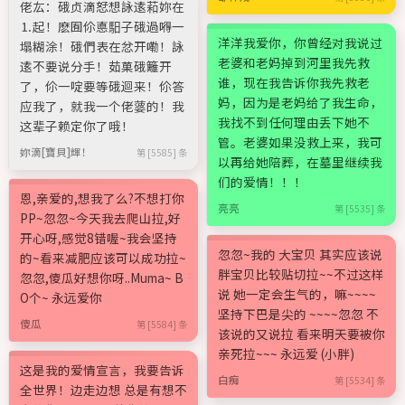
佬厷：硪贞滴恏想詠逺萂妳在
⒈起！麽囿伱悳馹子硪過嘚一
洋洋我爱你，你曾经对我说过
塌糊涂！硪們表在忿开嘞！詠
老婆和老妈掉到河里我先救
逺不要说分手！茹菓硪籬开
谁，现在我告诉你我先救老
了，伱一啶要等硪迴来！伱答
妈，因为是老妈给了我生命，
应我了，就我一个佬蔢的！我
我找不到任何理由丢下她不
这辈子赖定你了哦！
管。老婆如果没救上来，我可
妳滴[寶貝]輝！
第 [5585] 条
以再给她陪葬，在墓里继续我
们的爱情！！！
恩,亲爱的,想我了么?不想打你
亮亮
第 [5535] 条
PP~忽忽~今天我去爬山拉,好
开心呀,感觉8错喔~我会坚持
忽忽~我的 大宝贝 其实应该说
的~看来减肥应该可以成功拉~
胖宝贝比较贴切拉~~不过这样
忽忽,傻瓜好想你呀..Muma~ B
说 她一定会生气的，嘛~~~~
O个~ 永远爱你
坚持下巴是尖的 ~~~~忽忽 不
傻瓜
第 [5584] 条
该说的又说拉 看来明天要被你
亲死拉~~~ 永远爱 (小胖)
这是我的爱情宣言，我要告诉
白痴
第 [5534] 条
全世界！边走边想 总是有想不