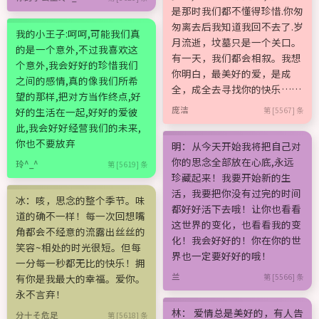
是那时我们都不懂得珍惜.你匆
匆离去后我知道我回不去了.岁
我的小王子:呵呵,可能我们真
月流逝，坟墓只是一个关口。
的是一个意外,不过我喜欢这
有一天，我们都会相叙。我想
个意外,我会好好的珍惜我们
你明白，最美好的爱，是成
之间的感情,真的像我们所希
全，成全去寻找你的快乐……
望的那样,把对方当作终点,好
庞洁
好的生活在一起,好好的爱彼
第 [5567] 条
此,我会好好经营我们的未来,
你也不要放弃
明：从今天开始我将把自己对
你的思念全部放在心底,永远
玲^_^
第 [5619] 条
珍藏起来！我要开始新的生
活，我要把你没有过完的时间
冰：咳，思念的整个季节。味
都好好活下去哦！让你也看看
道的确不一样！每一次回想嘴
这世界的变化，也看看我的变
角都会不经意的流露出丝丝的
化！我会好好的！你在你的世
笑容~相处的时光很短。但每
界也一定要好好的哦！
一分每一秒都无比的快乐！拥
兰
有你是我最大的幸福。爱你。
第 [5566] 条
永不言弃！
林： 爱情总是美好的，有人告
分十そ危足
第 [5618] 条