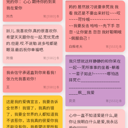
完的你 ：心心 期待你的到来
妈的 居然放刁说要亲死我 我
我在爱你
看 我还是不要出来好拉~~~哎
刘杰
第 [5583] 条
~~~~可怜哦~~~~~~~~~~~~~
~~我要反击 哈哈~~先下手 忽
妖儿..我喜欢你.真的很喜欢你.
忽 ~让你窒息 忽忽 我好聪明哦
希望天天跟你在一起.无忧无虑
~佩服自己 ！
的.但是.哎.不说勒.说多啦都是
白痴老大
第 [5533] 条
眼泪.最后祝你幸福吧.
刘佳
第 [5582] 条
我只想就这样静静的和你呆在
一起~~无所事事的坐着~躺着
我会信守承诺直到你来看我！
~ 一辈子如此!~~~~~~哪怕选
张力元我喜欢你！
择死亡_________________
_______________________
王
第 [5581] 条
____枫__我爱
贝贝
这是我的爱情宣言，我要告诉
第 [5532] 条
全世界！我错了，我真的错
了，我要全世界的人都知道我
心中一直不知道爱是什么,是
不该惹你，洁我真的很爱你我
你让我明白什么是爱,我永远
不能没有你，我希望这里所有
爱你!!!!!!!!!