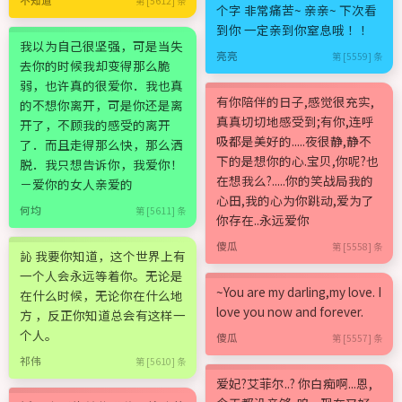
第 [5612] 条
个字 非常痛苦~ 亲亲~ 下次看
到你 一定亲到你窒息哦 ！！
我以为自己很坚强，可是当失
亮亮
第 [5559] 条
去你的时候我却变得那么脆
弱，也许真的很爱你．我也真
有你陪伴的日子,感觉很充实,
的不想你离开，可是你还是离
真真切切地感受到;有你,连呼
开了，不顾我的感受的离开
吸都是美好的.....夜很静,静不
了．而且走得那么快，那么洒
下的是想你的心.宝贝,你呢?也
脱．我只想告诉你，我爱你！
在想我么?.....你的笑战局我的
－爱你的女人亲爱的
心田,我的心为你跳动,爱为了
何均
第 [5611] 条
你存在..永远爱你
傻瓜
第 [5558] 条
訫 我要你知道，这个世界上有
一个人会永远等着你。无论是
~You are my darling,my love. I
在什么时候，无论你在什么地
love you now and forever.
方 ，反正你知道总会有这样一
个人。
傻瓜
第 [5557] 条
祁伟
第 [5610] 条
爱妃?艾菲尔..? 你白痴啊...恩,