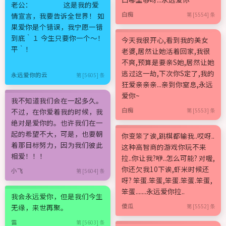
老公： 这是我的爱
白痴
情宣言，我要告诉全世界！ 如
第 [5554] 条
果爱你是个错误，我宁愿一错
到底｀１ 今生只要你一个～！
今天我很开心,看到我的美女
平｀！
老婆,居然让她活着回家,我很
不爽,预算是要亲S她,居然让她
逃过这一劫,下次你S定了,我的
永远爱你的云
第 [5605] 条
狂爱亲亲亲...亲到你窒息,永远
爱你~
我不知道我们会在一起多久。
白痴
不过，在你爱着我的时候，我
第 [5553] 条
绝对是爱你的。也许我们在一
起的希望不大，可是，也要朝
你变笨了诶,跳棋都输我..哎呀..
着那目标努力，因为我们彼此
这种高智商的游戏你玩不来
相爱！！！
拉..你让我?咿..怎么可能? 对喔,
你还欠我10下诶,虾米时候还
小飞
第 [5604] 条
呀? 笨蛋.笨蛋,笨蛋.笨蛋.笨蛋,
笨蛋.......永远爱你拉..
我会永远爱你，但是我们今生
傻瓜
无缘，来世再聚。
第 [5552] 条
雷
第 [5603] 条