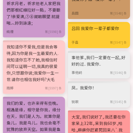
祈求月老，祈求他老人家把我
們那根紅線拉好一點，不要斷
吕回
第 [5548] 条
了!亲爱滴,①⑧嵗啲願望.就諟
啝︵妳到詠遠;
吕回 我爱你 一辈子都爱你
純煙
第 [5598] 条
于淼
第 [5547] 条
我知道你不爱我,但是我会等
待,因为你是我一生最爱的人.
事他爹.,我们一定要在一起,.好
我知道你忘不了她,我相信时
好的过.. 我爱你..
间可以证明一切,我真的很爱
你,只想跟你说;我爱你一生一
事他妈
第 [5546] 条
世.请你也相信我好吗?大毛
凤，我爱你！
雨婷
第 [5597] 条
锐歌
第 [5545] 条
我们的爱，也许来得有些晚。
相遇是缘，相守是你我，缘分
在天，我们是人为。就算你是
大宝,.我们说好了,.我还要在你
鱼儿，我是鸟儿，我也会毫不
家呆上32年,.呆到我60岁.,哈
犹豫的放弃天空。如果我是鱼
哈.,麻痹你赶紧死回来八`.我