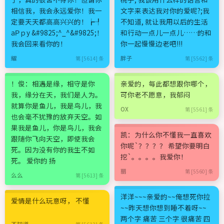
相信我，我会永远爱你！我一
文字来表达我对你的爱呢?;我
定要天天都高高兴兴的！┢┦
不知道, 就让我用以后的生活
aΡｐy &#9825;^_^&#9825;！
和行动一点儿一点儿……的和
我会回来看你的！
你一起慢慢边老吧!!!
耀
胖子
第 [5614] 条
第 [5562] 条
！俊：相遇是缘，相守是你
亲爱的，每此都想跟你哪个，
我，缘分在天，我们是人为。
可你老不愿意，我郁闷
就算你是鱼儿，我是鸟儿，我
OX
第 [5561] 条
也会毫不犹豫的放弃天空。如
果我是鱼儿，你是鸟儿，我会
凯：为什么你不懂我一直喜欢
跟随你飞向天空，即使我会
你呢`？？？？ 希望你要明白
死。因为没有你的我生不如
挖`。。。。我爱你！
死。 爱你的 扬
丽
第 [5560] 条
么么
第 [5613] 条
洋洋~~~亲爱的~~俺想死你拉
爱情是什么玩意呀， 不懂
~~昨天想你想到睡不着呀~~
两个字 痛苦 三个字 很痛苦 四
不知道