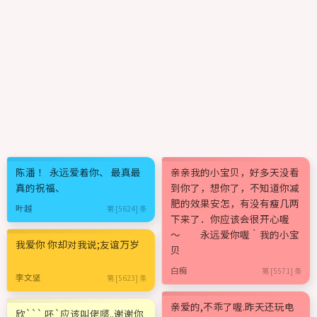
陈潘 ！ 永远爱着你、 最真最
亲亲我的小宝贝，好多天没看
真的祝福、
到你了，想你了，不知道你减
肥的效果安怎，有没有瘦几两
叶越
第 [5624] 条
下来了．你应该会很开心喔
～ 永远爱你喔｀我的小宝
我爱你 你却对我说;友谊万岁
贝
白痴
第 [5571] 条
李文坚
第 [5623] 条
亲爱的,不乖了喔.昨天还玩电
欣``` 吥`应该叫佬嘙..谢谢你