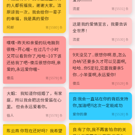
的人都祝福我，谢谢大家。洁
流星
第 [5531] 条
原谅我一次，我会给你一辈子
的幸福，我是真的爱你
这是我的爱情宣言，我要告诉
阿郎
第 [5580] 条
全世界！
流星
第 [5530] 条
嘿嘿~昨天和亲爱的玩电脑到
很晚~开心喔~ 在过几个小时
9天没见了...很想你啊.恩,怎么
又可以看到你了,哈哈~10下该
办呐?还要多久才可以见面啊,
还给我了吧~傻瓜很想你呀,亲
哈哈...你S定拉,见面我要亲S
爱的,永远爱你喔~
你...小笨蛋啊,永远爱你!
傻瓜
第 [5579] 条
傻瓜
第 [5529] 条
大姐： 我知道你结婚了，有家
良:我会一直站在你的背后支持
庭，所以我会把这份爱留在心
你,加油吧!!这次一定能成功
里。 但会永远爱着你。
爱你的康
第 [5528] 条
俗人
第 [5578] 条
良:有了你,我不再害怕.你的关
陈云燕 你现在还好吗？我希望