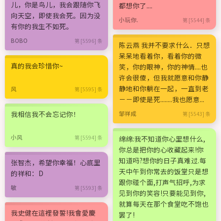
儿，你是鸟儿，我会跟随你飞
都想你了....
向天空，即使我会死。因为没
小玩你.
第 [5544] 条
有你的我生不如死。
BOBO
第 [5596] 条
陈云燕 我并不要求什么．只想
呆呆地看着你，看着你的微
真的我会珍惜你~
笑，你的眼神，你的神情....也
许会很傻，但我就愿意和你静
静地和你躺在一起，一直到老
风
第 [5595] 条
－－即使是死........我也愿意...
我相信我不会忘记你！
邹祥成
第 [5543] 条
小风
第 [5594] 条
绵绵:我不知道你心里想什么,
你总是把你的心收藏起来!你
知道吗?想你的日子真难过.每
张智杰，希望你幸福！心底里
天中午到你常去的饭堂只是想
的祥和：D
跟你碰个面,打声气招呼,为求
敏
第 [5593] 条
见到你的笑容!只要能见到你,
就算每天在那个食堂吃不饱也
我史健在這裡發誓!我會愛慶
罢了!