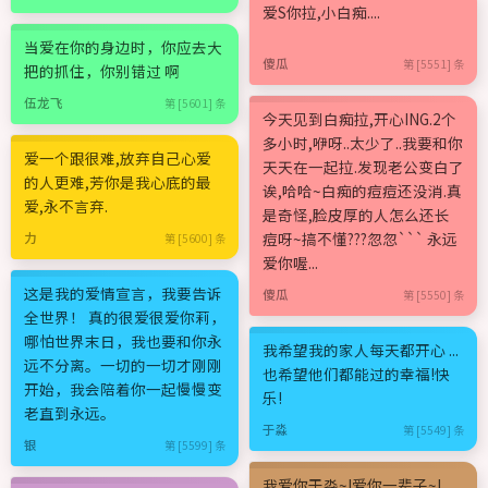
爱S你拉,小白痴....
当爱在你的身边时，你应去大
傻瓜
第 [5551] 条
把的抓住，你别错过 啊
伍龙飞
第 [5601] 条
今天见到白痴拉,开心ING.2个
多小时,咿呀..太少了..我要和你
爱一个跟很难,放弃自己心爱
天天在一起拉.发现老公变白了
的人更难,芳你是我心底的最
诶,哈哈~白痴的痘痘还没消.真
爱,永不言弃.
是奇怪,脸皮厚的人怎么还长
痘呀~搞不懂???忽忽``` 永远
力
第 [5600] 条
爱你喔...
这是我的爱情宣言，我要告诉
傻瓜
第 [5550] 条
全世界！ 真的很爱很爱你莉，
哪怕世界末日，我也要和你永
我希望我的家人每天都开心 ...
远不分离。一切的一切才刚刚
也希望他们都能过的幸福!快
开始，我会陪着你一起慢慢变
乐!
老直到永远。
于淼
第 [5549] 条
银
第 [5599] 条
我爱你于淼~!爱你一辈子~!