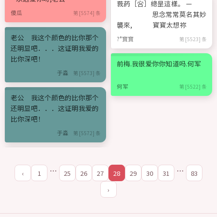
莪菂［吢］總昰這樣。 —
傻瓜
第 [5574] 条
思念常常莫名其妙
襲來, 寳寳太想祢
老公 我这个颜色的比你那个
?°寳寳
第 [5523] 条
还明显吧．．．这证明我爱的
比你深吧！
前梅.我很爱你你知道吗.何军
于淼
第 [5573] 条
何军
第 [5522] 条
老公 我这个颜色的比你那个
还明显吧．．．这证明我爱的
比你深吧！
于淼
第 [5572] 条
…
…
‹
1
25
26
27
28
29
30
31
83
›