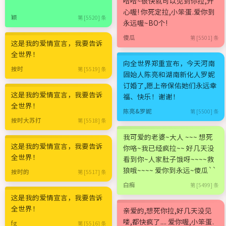
哈哈~很快就可以见到你拉,开
心喔! 你死定拉,小笨蛋.爱你到
颖
第 [5520] 条
永远喔~BO个!
傻瓜
第 [5501] 条
这是我的爱情宣言，我要告诉
全世界！
向全世界郑重宣布，今天河南
按时
第 [5519] 条
固始人陈亮和湖南新化人罗妮
订婚了,愿上帝保佑她们永远幸
这是我的爱情宣言，我要告诉
福、快乐！谢谢！
全世界！
陈亮&罗妮
第 [5500] 条
按时大苏打
第 [5518] 条
我可爱的老婆~大人 ~~~ 想死
这是我的爱情宣言，我要告诉
你咯~我已经疯拉~~ 好几天没
全世界！
看到你~人家肚子饿呀~~~~救
狼哦~~~~ 爱你到永远~傻瓜``
按时的
第 [5517] 条
白痴
第 [5499] 条
这是我的爱情宣言，我要告诉
全世界！
亲爱的,想死你拉,好几天没见
喽,都快疯了.... 爱你喔,小笨蛋.
fg
第 [5516] 条