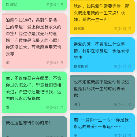
刘佩军
第 [5474] 条
秋妹，如果爱你需要等待，那
么我愿用我的一生来换！秋
妹，爱你一生一世！
泊霖你知道吗？遇到你是我一
生的幸运！爱上你是我永久的
研究生
第 [5458] 条
牵挂！错过你是我无尽的遗
憾！守侯你是我最大的心愿！
亲爱的芳，不管发生什么事
你还没长大，可我愿意用无悔
情，我都在你身边！永远爱你
去等......
的述
帅
第 [5473] 条
最爱的述
第 [5457] 条
兰，不管你现在在哪里，不管
也不知道我能不能爱你到永远
你过的怎么样，毕竟我们曾相
但是我尽我一生的时间去爱
爱过，希望你还能记得我，远
你！
方的我永远祝福你！
明仔
第 [5456] 条
发
第 [5472] 条
燕~~~爱你一生一世~~你是我
我在这里等待你的归来！
永远的最爱~~~永远~~~~
军
第 [5455] 条
冰