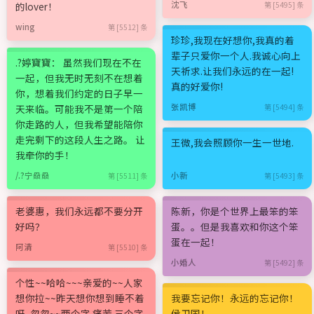
沈飞
的lover！
第 [5495] 条
wing
第 [5512] 条
珍珍,我现在好想你,我真的着
辈子只爱你一个人.我诚心向上
.?婷寶寶： 虽然我们现在不在
天祈求.让我们永远的在一起!
一起，但我无时无刻不在想着
真的好爱你!
你，想着我们约定的日子早一
张凯博
天来临。可能我不是第一个陪
第 [5494] 条
你走路的人，但我希望能陪你
走完剩下的这段人生之路。 让
王微,我会照顾你一生一世地.
我牵你的手！
/.?宁赑赑
小新
第 [5511] 条
第 [5493] 条
老婆惠，我们永远都不要分开
陈新，你是个世界上最笨的笨
好吗？
蛋。。但是我喜欢和你这个笨
蛋在一起！
阿清
第 [5510] 条
小婚人
第 [5492] 条
个性~~哈哈~~~亲爱的~~人家
想你拉~~昨天想你想到睡不着
我要忘记你！永远的忘记你！
呀, 忽忽~~两个字 痛苦 三个字
侯卫国！