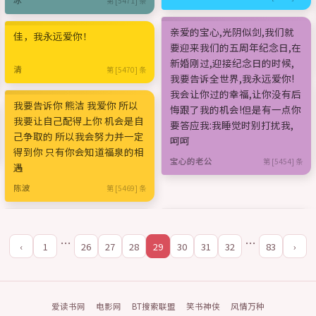
第 [5471] 条
亲爱的宝心,光阴似剑,我们就
佳，我永远爱你！
要迎来我们的五周年纪念日,在
新婚刚过,迎接纪念日的时候,
清
第 [5470] 条
我要告诉全世界,我永远爱你!
我会让你过的幸福,让你没有后
我要告诉你 熊洁 我爱你 所以
悔跟了我的机会!但是有一点你
我要让自己配得上你 机会是自
要答应我:我睡觉时别打扰我,
己争取的 所以我会努力并一定
呵呵
得到你 只有你会知道福泉的相
宝心的老公
第 [5454] 条
遇
陈波
第 [5469] 条
…
…
‹
1
26
27
28
29
30
31
32
83
›
爱读书网
电影网
BT搜索联盟
笑书神侠
风情万种