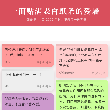
一面贴满表白纸条的爱墙
中国爱墙 · 自 2005 年起，记录每一份真情
老公好几天没见到你了,想S你
老婆 我爱你胜过爱我自己,希
了. 爱死你拉~~来BO一个...
望你能明白,不要老是东想西
想,老公的心里只有你!一辈子
傻瓜
第 [5485] 条
不会变...
爱你的老公
第 [5468] 条
小爱 我要爱你一生一世！
明明知道我们不可能在一起，
vin
第 [5484] 条
但是我对你却还有那么强烈的
感情。 为什么你要闯进我的世
我愛的人是張雲，我會愛她到
界， 口口声声说爱我， 却又一
永遠。永遠都不會改變。
次次伤害我， 知道吗，我真的