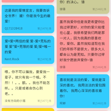
你）的决心。 锋
徐锋
第 [5465] 条
这是我的爱情宣言，我要告诉
全世界！ 媛！你是我今生的最
爱！
虽然我爱你但是我更希望你比
我过得更好，对你的爱只能埋
Q171328418
第 [5479] 条
在心里，我很希望我们两是那
一对人，因为我真的很喜欢
爱+爱=两倍的爱 爱-爱=无私的
你，爱你。虽然我知道现在我
爱 爱*爱=无限的爱 爱/爱=唯一
们的年龄不是很大，很多大人
的爱
都会认为是无知。只要你过得
Kent.Rock
第 [5478] 条
好我宁愿放弃爱你~锋
徐锋
第 [5464] 条
喂，你不可以骗我，要爱我一
辈子，就只有我一个哦。不
喜欢就是淡淡的爱， 爱就是深
然！！。。额。。我也不能怎
深的喜欢。 我用淡淡的爱包围
样。。只是或者会伤心到
着你。 我用心深深的喜欢着
老。。
你！
没有方向的小猪
第 [5477] 条
阿郎
第 [5463] 条