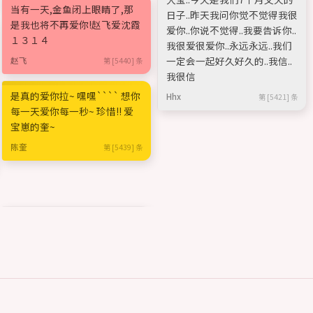
当有一天,金鱼闭上眼睛了,那
日子..昨天我问你觉不觉得我很
是我也将不再爱你!赵飞爱沈霞
爱你..你说不觉得..我要告诉你..
１３１４
我很爱很爱你..永远永远..我们
一定会一起好久好久的..我信..
赵飞
第 [5440] 条
我很信
是真的爱你拉~ 嘿嘿```` 想你
Hhx
第 [5421] 条
每一天爱你每一秒~ 珍惜!! 爱
宝崽的奎~
陈奎
第 [5439] 条