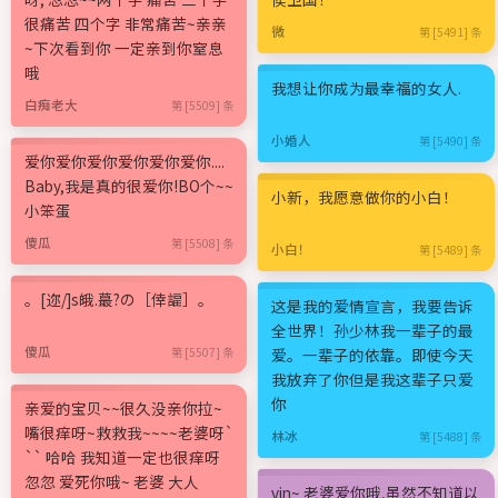
很痛苦 四个字 非常痛苦~亲亲
微
第 [5491] 条
~下次看到你 一定亲到你窒息
哦
我想让你成为最幸福的女人.
白痴老大
第 [5509] 条
小婚人
第 [5490] 条
爱你爱你爱你爱你爱你爱你....
Baby,我是真的很爱你!BO个~~
小新，我愿意做你的小白！
小笨蛋
傻瓜
第 [5508] 条
小白！
第 [5489] 条
。[迩/]s皒.蕞?の［倖諨］。
这是我的爱情宣言，我要告诉
全世界！孙少林我一辈子的最
傻瓜
第 [5507] 条
爱。一辈子的依靠。即使今天
我放弃了你但是我这辈子只爱
你
亲爱的宝贝~~很久没亲你拉~
嘴很痒呀~救救我~~~~老婆呀`
林冰
第 [5488] 条
`` 哈哈 我知道一定也很痒呀
忽忽 爱死你哦~ 老婆 大人
vin~ 老婆爱你哦,虽然不知道以