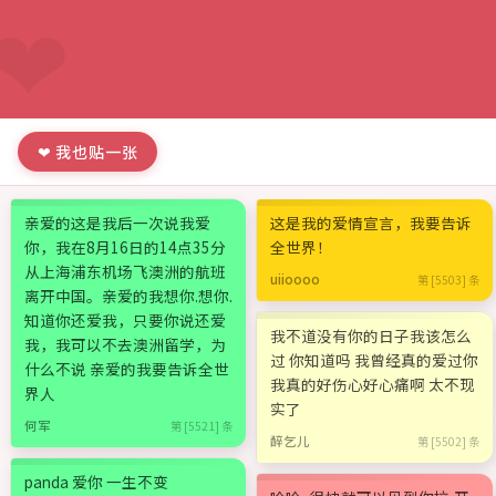
❤ 我也贴一张
亲爱的这是我后一次说我爱
这是我的爱情宣言，我要告诉
你，我在8月16日的14点35分
全世界！
从上海浦东机场飞澳洲的航班
uiioooo
第 [5503] 条
离开中国。亲爱的我想你.想你.
知道你还爱我，只要你说还爱
我不道没有你的日子我该怎么
我，我可以不去澳洲留学，为
过 你知道吗 我曾经真的爱过你
什么不说 亲爱的我要告诉全世
我真的好伤心好心痛啊 太不现
界人
实了
何军
第 [5521] 条
醉乞儿
第 [5502] 条
panda 爱你 一生不变