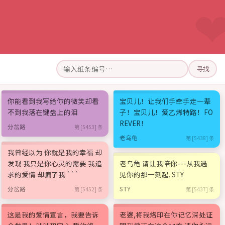
寻找
你能看到我写给你的微笑却看
宝贝儿！让我们手牵手走一辈
不到我落在键盘上的泪
子！宝贝儿！爱乙烯特路！FO
REVER！
分岔路
第 [5453] 条
老乌龟
第 [5438] 条
我曾经以为 你就是我的幸福 却
发现 我只是你心灵的需要 我追
老乌龟 请让我陪你---从我遇
求的爱情 却骗了我 ```
见你的那一刻起. STY
分岔路
STY
第 [5452] 条
第 [5437] 条
这是我的爱情宣言，我要告诉
老婆,将我烙印在你记忆深处证