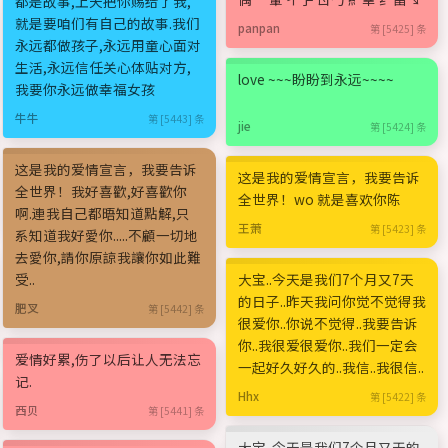
都是故事,上天把你赐给了我,
就是要咱们有自己的故事.我们
panpan
第 [5425] 条
永远都做孩子,永远用童心面对
生活,永远信任关心体贴对方,
love ~~~盼盼到永远~~~~
我要你永远做幸福女孩
牛牛
第 [5443] 条
jie
第 [5424] 条
这是我的爱情宣言，我要告诉
这是我的爱情宣言，我要告诉
全世界！我好喜歡,好喜歡你
全世界！wo 就是喜欢你陈
啊.連我自己都晤知道點解,只
王萧
第 [5423] 条
系知道我好愛你.....不顧一切地
去愛你,請你原諒我讓你如此難
受..
大宝..今天是我们7个月又7天
的日子..昨天我问你觉不觉得我
肥叉
第 [5442] 条
很爱你..你说不觉得..我要告诉
你..我很爱很爱你..我们一定会
爱情好累,伤了以后让人无法忘
一起好久好久的..我信..我很信..
记.
Hhx
第 [5422] 条
西贝
第 [5441] 条
大宝..今天是我们7个月又天的