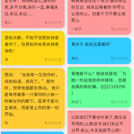
全世界！洲洲和宝心,誓约终
明我曾活在这个地方 请你永远
老,永不分离,快乐一生,幸福永
别忘记 . 我永远等着你 你可以
远.永远.永远......
让我伤心，但是千万不要让我
死心
宝心
第 [5451] 条
一弟子
第 [5436] 条
吾知点解，不知不觉既就钟意
着你了，但吾知你会吾会钟意
某女子 我永远爱着你`
我呢！
瑞总
第 [5435] 条
清
第 [5450] 条
爱情是什么？她说就是钱``为
雨尧： “当我第一见到你时，
她一句话我就拼命赚钱 ，但是
我就知道，我完了。”爱你
我真的新好痛。QQ31569296
时，觉得地面都在移动。 我只
1
是等待着像一只爱你的小狗一
样躺在你的脚下。孤单不是与
命运℃
第 [5434] 条
生俱来，而是爱上你的那一刻
开始。
以后我们不要在吵架了,傻瓜会
锋
第 [5449] 条
乖乖的,认真读书.我们永远不
分开.老公,今天我很开心呀!