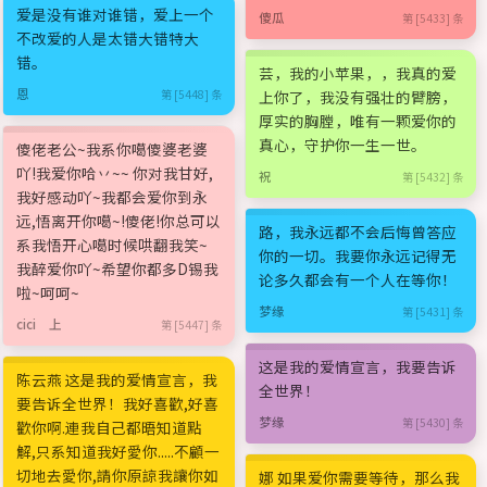
爱是没有谁对谁错，爱上一个
傻瓜
第 [5433] 条
不改爱的人是太错大错特大
错。
芸，我的小苹果，，我真的爱
恩
第 [5448] 条
上你了，我没有强壮的臂膀，
厚实的胸膛，唯有一颗爱你的
真心，守护你一生一世。
傻佬老公~我系你噶傻婆老婆
吖!我爱你哈丷~~ 你对我甘好,
祝
第 [5432] 条
我好感动吖~我都会爱你到永
远,悟离开你噶~!傻佬!你总可以
路，我永远都不会后悔曾答应
系我悟开心噶时候哄翻我笑~
你的一切。我要你永远记得无
我醉爱你吖~希望你都多D锡我
论多久都会有一个人在等你！
啦~呵呵~
梦缘
第 [5431] 条
cici 上
第 [5447] 条
这是我的爱情宣言，我要告诉
陈云燕 这是我的爱情宣言，我
全世界！
要告诉全世界！我好喜歡,好喜
梦缘
第 [5430] 条
歡你啊.連我自己都晤知道點
解,只系知道我好愛你.....不顧一
切地去愛你,請你原諒我讓你如
娜 如果爱你需要等待，那么我