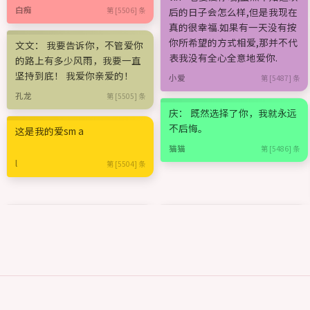
白痴
第 [5506] 条
后的日子会怎么样,但是我现在
真的很幸福.如果有一天没有按
你所希望的方式相爱,那并不代
文文： 我要告诉你，不管爱你
表我没有全心全意地爱你.
的路上有多少风雨，我要一直
坚持到底！ 我爱你亲爱的！
小爱
第 [5487] 条
孔龙
第 [5505] 条
庆： 既然选择了你，我就永远
不后悔。
这是我的爱sm a
猫猫
第 [5486] 条
l
第 [5504] 条