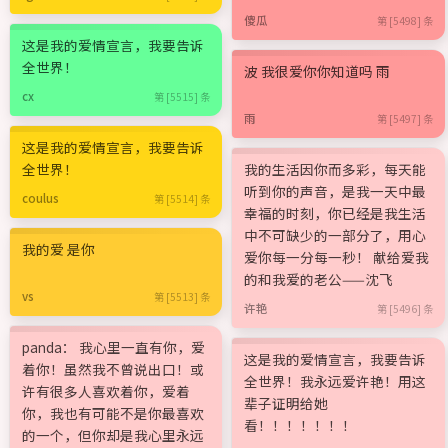
傻瓜
第 [5498] 条
这是我的爱情宣言，我要告诉
全世界！
波 我很爱你你知道吗 雨
cx
第 [5515] 条
雨
第 [5497] 条
这是我的爱情宣言，我要告诉
全世界！
我的生活因你而多彩，每天能
听到你的声音，是我一天中最
coulus
第 [5514] 条
幸福的时刻，你已经是我生活
中不可缺少的一部分了，用心
我的爱 是你
爱你每一分每一秒！ 献给爱我
的和我爱的老公——沈飞
vs
第 [5513] 条
许艳
第 [5496] 条
panda： 我心里一直有你，爱
这是我的爱情宣言，我要告诉
着你！虽然我不曾说出口！或
全世界！我永远爱许艳！用这
许有很多人喜欢着你，爱着
辈子证明给她
你，我也有可能不是你最喜欢
看！！！！！！！
的一个，但你却是我心里永远