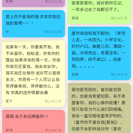
朱祥
第 [5483] 条
很爱很爱你，说好把你忘记，
一年多过去了我都忘不了。
爱上你不是我的错 求求你答应
振威
第 [5467] 条
我的爱吧~~！！
乐
第 [5482] 条
虽然我自知我不配你。（家穷
人丑，一米四九。小学文化，
农村户口。破屋三间，薄田一
如果有一天，你要离开我，我
亩。冷锅热灶，老婆没有。一
不会留你，我知道，你有你的
年四季，药不离口）。但是
理由 如果将来的某一天，你说
我。。。。。
你其实还爱我，我会告诉你，
其实我还在等你 或许可以爱很
徐锋
第 [5466] 条
多次，然而有一个人可以让我
笑得最美丽，哭得最伤心，没
爱你是无罪的，害你是犯罪
有 你真的连呼吸都会痛
的，但是我希望犯罪，有不希
蒙子
第 [5481] 条
望害你，我的心情你能懂？要
怪只能怪为什么我们回相遇。
我会一直在暗地里保护你的，
薇薇 虫子永远稀饭你~!
（虽然你不喜欢我{爱我}），
但是不会影响我对你（喜欢
程冲
第 [5480] 条