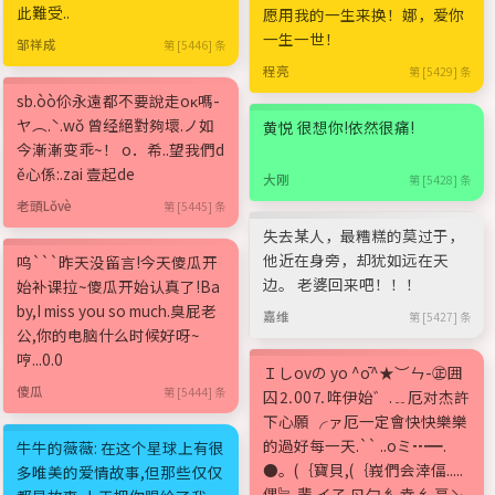
此難受..
愿用我的一生来换！娜，爱你
一生一世！
邹祥成
第 [5446] 条
程亮
第 [5429] 条
sb.òò伱永遠都不要說走oκ嗎-
ヤ︵.ˋ.wǒ 曾经絕對夠壞.ノ如
黄悦 很想你!依然很痛!
今漸漸变乖~！ o．希..望我們d
ě心係:.zai 壹起de
大刚
第 [5428] 条
老頭Lǒvè
第 [5445] 条
失去某人，最糟糕的莫过于，
他近在身旁，却犹如远在天
呜```昨天没留言!今天傻瓜开
边。 老婆回来吧！！！
始补课拉~傻瓜开始认真了!Ba
by,I miss you so much.臭屁老
嘉维
第 [5427] 条
公,你的电脑什么时候好呀~
哼...0.0
Ｉしovの yo ^ō^★︶ㄣ-㊣囲
傻瓜
第 [5444] 条
囚⒉00⒎哖伊始゛.﹎厄对杰許
下心願 ╭ァ厄一定會快快樂樂
的過好每一天.`` ..oミ┅━.
牛牛的薇薇: 在这个星球上有很
●。(｛寶貝,(｛峩們会涬偪.....
多唯美的爱情故事,但那些仅仅
偶﹄ 輩 イ孒 ㄖ勹 糹幸 纟畐↘