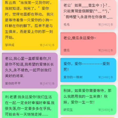
陈云燕 “当我第一见到你时，
老公゛如果___壹生中﹖]-?﹎
我就知道，我完了。”爱你
只能實現壹個願朢(*^﹏ ^*) ,`
时，觉得地面都在移动。 我只
`莪唏朢╘,永遠待在你身旁._﹏
是等待着像一只爱你的小狗一
毛毛
第 [5462] 条
样躺在你的脚下。孤单不是与
生俱来，而是爱上你的那一刻
开始。
老公,傻瓜永远爱你~
邹祥成
第 [5476] 条
傻瓜
第 [5461] 条
老公,我心里一直都爱着你,只
爱你，爱你-------------爱到
是你不知道,我希望的爱情长长
死！
久久,永不褪色,一起开创我们
美好的将来.
爱你的一棵树
第 [5460] 条
爱你的芊芊
第 [5475] 条
秋妹，如果爱你需要等待，那
么我愿用我的一生来换！秋
利.老婆:我永远爱你!我们生活
妹，爱你一生一世！
在一起.一定会好幸福好幸福.我
很失落,你一定要多多在孚我,
研究生
第 [5459] 条
可能会有一天悄悄走掉........