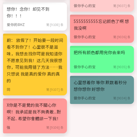
做你手心的宝
第 [9037] 条
想你！念你！却见不到
你！！！
5555555555忘记颜色了啊 想
爱你的8HZ
第 [9108] 条
我没啊
做你手心的宝
第 [9036] 条
蔚： 放假了！开始要一段时间
看不到你了！心里很不是滋
把所有颜色都用完你会来吗
味，我想去找你可是我知道你
不愿意见到我！这几天我很想
你，可能我用错了方法……我
做你手心的宝
第 [9035] 条
只想说 我是真的爱你 真的真
的
心里想着你 等你 默数着秒分
想你想你 好想你
同
第 [9107] 条
做你手心的宝
第 [9034] 条
X你是不是覺的我不關心你
啊！我承認是我不夠勇敢...對
不起.. 希望你會體諒一下我！
強
第 [9106] 条