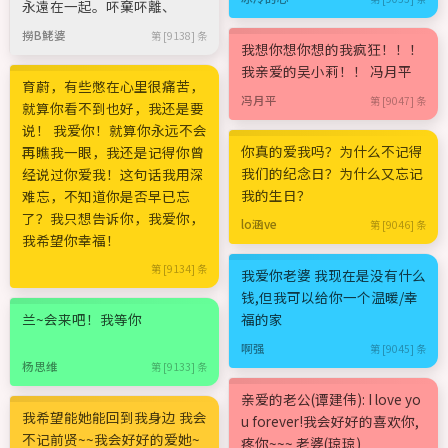
永遠在一起。吥棄吥離、
撈B鮱婆
第 [9138] 条
我想你想你想的我疯狂！！！
我亲爱的吴小莉！！ 冯月平
育蔚，有些憋在心里很痛苦，
冯月平
第 [9047] 条
就算你看不到也好，我还是要
说！ 我爱你！就算你永远不会
你真的爱我吗？为什么不记得
再瞧我一眼，我还是记得你曾
我们的纪念日？为什么又忘记
经说过你爱我！这句话我用深
我的生日？
难忘，不知道你是否早已忘
了？我只想告诉你，我爱你，
lo涵ve
第 [9046] 条
我希望你幸福！
第 [9134] 条
我爱你老婆 我现在是没有什么
钱,但我可以给你一个温暖/幸
兰~会来吧！我等你
福的家
啊强
第 [9045] 条
杨思维
第 [9133] 条
亲爱的老公(谭建伟): I love yo
我希望能她能回到我身边 我会
u forever!我会好好的喜欢你,
不记前贤~~我会好好的爱她~
疼你~~~ 老婆(琼琼)