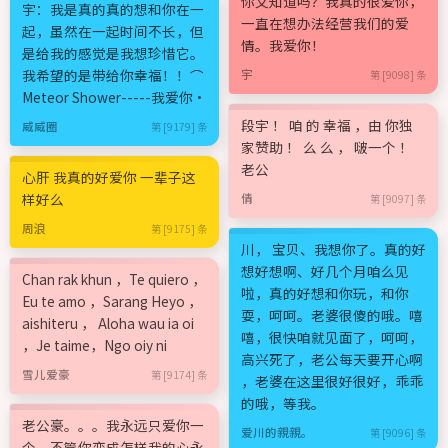
你又知道吗？我真的很爱你，
宇：我是真的真的想和你在一
一直在想办法经营我们的爱
起，虽然在一起时间不长，但
情。我爱你！
是给我的感觉是我想珍惜它。
我希望的是带给你幸福！！⌒
宇
第 [9098] 条
Meteor Shower-----我爱你·
段宇 ！ 咱 的 幸福 ，由 你独
威威圈
第 [9179] 条
家赞助 ！ 么 么 ， 啵一个 ！
老公
心肝 我真的好爱你 一辈子这
样好么
倩
第 [9097] 条
周浪
第 [9175] 条
川， 宝贝、我想你了。真的好
想好想啊、好几个月咱么见
Chan rak khun ，Te quiero ，
啦，真的好想和你玩，和你
Eu te amo ，Sarang Heyo ，
耍，呵呵。老婆很傻的哦。嘻
aishiteru ， Aloha wau ia oi
嘻，很快咱就见面了，呵呵，
，Je taime，Ngo oiy ni
高兴死了，老公每天要开心啊
雪儿爱豪
第 [9174] 条
，老婆在这里很好很好，乖乖
的哦，等我。
老公豪。。。我永远只爱你一
爱川的親親。
第 [9096] 条
个，不管你变成怎样我的心永