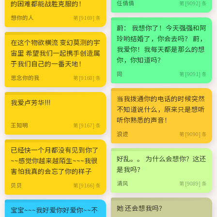
的困难都能战胜克服的！
任倩倩
第 [9092] 条
想你的人
第 [9169] 条
蔚： 我想你了！今天强强和阿
玲哟结婚了，你会去吗？ 蔚，
在这个物欲横流 变幻莫测的宇
我爱你！我每天都是那么的想
宙里 希望我们一起携手创造属
你，你知道吗？
于我们自己的一番天地！
同
第 [9091] 条
思念你的我
第 [9168] 条
当我拨通你的电话的时候突然
我爱卢芳华!!!
不知道说什么，原来只是想听
听你熟悉的声音！
王知明
第 [9167] 条
浪迹
第 [9090] 条
已经快一个月都没有见到你了
好乱。。 为什么会想你？这还
~~感觉你越来越陌生~~~我很
是我吗？
害怕我真的会忘了你的样子
清风
第 [9089] 条
贝贝
第 [9166] 条
她 还会想我吗？
宝宝~~~我好爱你好爱你~~不