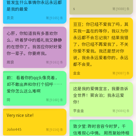
管发生什么事情你永远永远都
是我的最爱
s
第 [9088] 条
贝贝
第 [9165] 条
豆豆；你已经不爱我了吗，其
实我一直在的等你，我以为你
心肝，你知道我有多喜欢你
永远都不会忘记我？结果我错
么，听着梦中的婚礼我又静静
了，你已经不再爱我了，不关
的在想你了。我答应你好好爱
你爱不爱我。我还是想对你
你一辈子。你要疼我。
说，我会永远爱着你的，永远
周浪
第 [9161] 条
都不会变。
金金
第 [9087] 条
蔚： 看着你的qq头像亮着，
却不敢出声和你打个招呼……
这是我的爱情宣言，我要告诉
爱你怎么这么难啊
全世界！窦含泊；我永远爱
同
第 [9160] 条
你！
李金金
第 [9086] 条
Very nice site!
致夕莹: 昨时音容今时梦，千
John445
第 [9156] 条
信难叙心中情。 周而复始待相