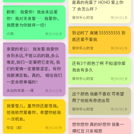
是真的完蛋了 HOHO 爱上你
了 会怎么样 ？
蔚君： 我爱你！我会永远爱
做你手心的宝
你！我对天发誓……我爱你，
第 [9041] 条
我愿意为你放弃一切！
到记时了 臭猪 555555555 到
小同
第 [9116] 条
底还爱不爱我
做你手心的宝
亲爱的老公： 我发誓:我爱你
第 [9040] 条
会到永远,不管以后的路,多么
难走,我们一定要把它走完, 我
还有3个颜色了啊 不知道你爱
们的爱情一定要狠坚定。有你
我会有多久
我狠满足勒。真的。 相信我们
做你手心的宝
第 [9039] 条
一定会很幸福的！
永远的老婆——珊
第 [9111] 条
这个颜色 我最不喜欢 可希望
用了他能有奇迹出现
我爱雪儿，虽然你还是怪我。
做你手心的宝
第 [9038] 条
但我依然爱着你，希望你给我
一次机会。
想你想你 真的好想你 我象一
哈宝（超）
第 [9110] 条
棵红豆 只系相思