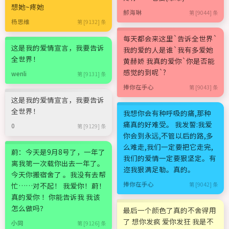
想她~疼她
郝海琳
第 [9044] 条
杨思维
第 [9132] 条
每天都会来这里`告诉全世界`
这是我的爱情宣言，我要告诉
我的爱的人是谁`我有多爱她
全世界！
黄赫娇 我真的爱你`你是否能
感觉的到呢`?
wenli
第 [9131] 条
捧你在手心
第 [9043] 条
这是我的爱情宣言，我要告诉
全世界！
我想你会有种呼吸的痛,那种
痛真的好难受。 我发誓:我爱
0
第 [9129] 条
你会到永远,不管以后的路,多
么难走,我们一定要把它走完,
蔚：今天是9月8号了，一年了
我们的爱情一定要狠坚定。有
离我第一次载你出去一年了。
迩我狠满足勒。真的。
今天你搬宿舍了 。我没有去帮
捧你在手心
忙……对不起！ 我爱你！蔚！
第 [9042] 条
真的爱你 ！你能告诉我 我该
怎么做吗？
最后一个颜色了真的不舍得用
了 想你发疯 爱你发狂 我是不
小同
第 [9126] 条