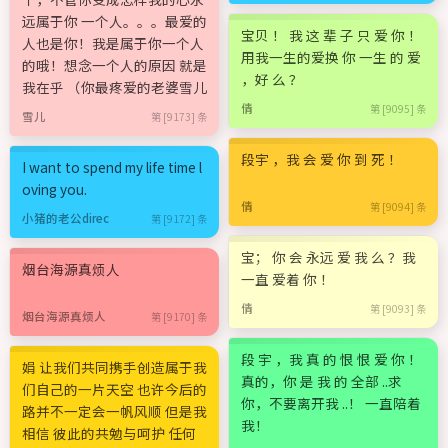
远属于你 一个人。。。最爱的
宝贝 ！ 我 这 辈 子 只 爱 你 ！
人也是你！我是属于你一个人
用我一生的爱换 你 一生 的 爱
的哦！想念一个人的原因 就是
，好 么 ？
我在乎 （你最疼爱的老婆雪儿
倩
第 [9095] 条
雪儿
第 [9173] 条
段宇 ，我 会 爱 你 到 死 ！
I want to spend my life time l
oving you.
倩
第 [9094] 条
小猪的老公direc
第 [9172] 条
宝； 你 会 永远 爱 我 么 ？我
烟台海源真烦人
一直 爱着 你 ！
倩
第 [9093] 条
烟台海源真烦人
第 [9170] 条
段 宇 ，我 真 的 恨 恨 爱 你 ！
娟 让我们共同携手创造属于我
真的，你 是 我 的 全部 ..求
们自己的一片天空 也许今后的
你，不要离开我 ..！ 一直陪着
路并不一定会一帆风顺 但是我
我！
相信 彼此的共勉与呵护 任何