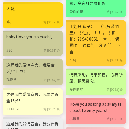
聚，今夜月光最相思。
大愛,.
爱你的星
第 [9085] 条
峰、
第 [9155] 条
┇姓名′疯子：。（╲只爱咱
宝） ┇性别：帅帅。 ┇扣
baby i love you so much!,
扣：719438861 ┇宣言：偶
累叻 、狗逼们 ` 滚叭 `` ┇附
520
第 [9154] 条
言
：风
第 [9083] 条
这是我的爱情宣言，我要告
诉/全世界！
情若所动，情牵梦挂。 心若所
我愛您
第 [9153] 条
属，朝思慕念。
爱你的星
第 [9082] 条
这是我的爱情宣言，我要告诉
全世界！
I love you as long as all my lif
1314520
第 [9152] 条
e past twenty years!
小精灵
第 [9081] 条
这是我的爱情宣言，我要告诉