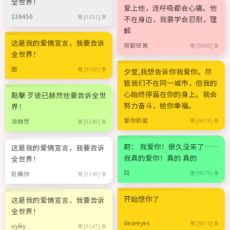
全世界！
爱上他，连呼吸都会心痛。他
136450
第 [9151] 条
不在身边，我要学会忍耐，理
解
这是我的爱情宣言，我要告诉
齊歡硭果
第 [9080] 条
全世界！
圖
第 [9150] 条
夕莹,我想告诉你我爱你。尽
管我们不在同一城市，但我的
心始终停留在你的身上。我会
點擊 歹徒已赫然他要告诉全世
努力奋斗，给你幸福。
界！
爱你的星
第 [9079] 条
涂赫然
第 [9149] 条
蔚： 我爱你！很久没来了……
这是我的爱情宣言，我要告诉
我真的爱你！真的 真的
全世界！
同
第 [9078] 条
肚痛你
第 [9148] 条
开始想你了
这是我的爱情宣言，我要告诉
全世界！
deareyes
第 [9076] 条
uyiky
第 [9147] 条