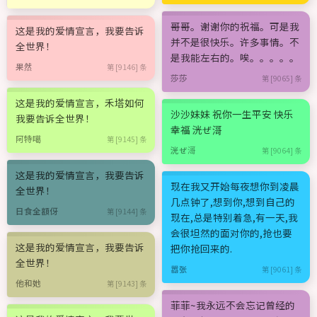
哥哥。谢谢你的祝福。可是我
这是我的爱情宣言，我要告诉
并不是很快乐。许多事情。不
全世界！
是我能左右的。唉。。。。。
果然
第 [9146] 条
莎莎
第 [9065] 条
这是我的爱情宣言，禾塔如何
沙沙妹妹 祝你一生平安 快乐
我要告诉全世界！
幸福 洸ぜ滒
阿特噶
第 [9145] 条
洸ぜ滒
第 [9064] 条
这是我的爱情宣言，我要告诉
现在我又开始每夜想你到凌晨
全世界！
几点钟了,想到你,想到自己的
日食全額伢
第 [9144] 条
现在,总是特别着急,有一天,我
会很坦然的面对你的,抢也要
这是我的爱情宣言，我要告诉
把你抢回来的.
全世界！
嚣张
第 [9061] 条
他和她
第 [9143] 条
菲菲~我永远不会忘记曾经的