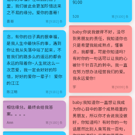
9100
里，我们彼此会更加珍惜这来
之不易的缘分。爱你的喜哥！
520
第 [9100] 条
喜哥
第 [9182] 条
baby:你说我做得不好，没尽
念，有你的日子真的狠幸福，
到男朋友的责任，我知道你也
是我人生中最快乐的事，遇到
只是希望我能成熟点，懂事
你让我从失落中站了起来，不
点，我都懂，可是你知道吗？
管我们的路多么的遥远的都会
有时你的一句话可以让我的心
永远的陪着你~人生就这么一
被针千针百孔的刺中。我一直
次恋爱，我一定会好好的珍
在努力想办法经营我们的爱。
惜，好好的爱你一辈子！ 爱你
我永远爱你！
的江江
宇
第 [9099] 条
陈江明
第 [9181] 条
baby:我知道你一直想让我成
相信缘分。最终会给我答
为你心目中的那个成熟稳重的
案。。。。
男朋友，所以你才会说我没做
好，你知道吗？有时你的一句
Ann
第 [9180] 条
话居然比别人臭骂我一百句，