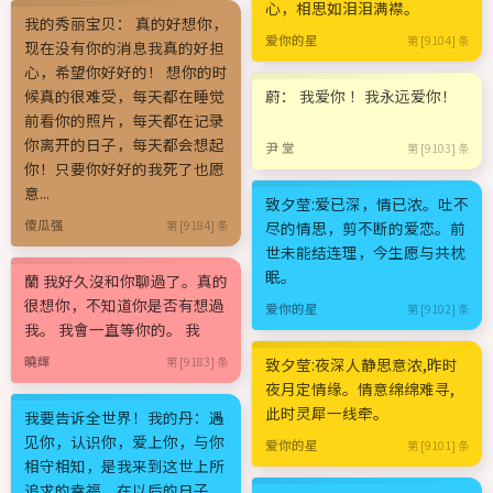
心，相思如泪泪满襟。
我的秀丽宝贝： 真的好想你，
爱你的星
第 [9104] 条
现在没有你的消息我真的好担
心，希望你好好的！ 想你的时
候真的很难受，每天都在睡觉
蔚： 我爱你 ！我永远爱你！
前看你的照片，每天都在记录
你离开的日子，每天都会想起
尹 堂
第 [9103] 条
你！只要你好好的我死了也愿
意...
致夕莹:爱已深，情已浓。吐不
傻瓜强
第 [9184] 条
尽的情思，剪不断的爱恋。前
世未能结连理，今生愿与共枕
眠。
蘭 我好久沒和你聊過了。真的
很想你，不知道你是否有想過
爱你的星
第 [9102] 条
我。 我會一直等你的。 我
曉輝
第 [9183] 条
致夕莹:夜深人静思意浓,昨时
夜月定情缘。情意绵绵难寻,
此时灵犀一线牵。
我要告诉全世界！我的丹：遇
见你，认识你，爱上你，与你
爱你的星
第 [9101] 条
相守相知，是我来到这世上所
追求的幸福，在以后的日子