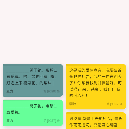
__________関于祂，皒想⒈
这是我的爱情宣言，我要告诉
直爱着。 喂、带迩回家 | 嗨、
全世界！岩，我的一件东西丢
跟迩上床 罂粟花、的暧昧 |
了！你帮我找到并保管好，可
以吗？ 来，过来 ，嘘！！ 我
夏力
第 [9188] 条
的《心》！
李波
第 [9105] 条
__________関于祂，皒想⒈
直爱着。
致夕莹:莫是上天知凡心，情思
夏力
第 [9187] 条
作雨雨成河。只愿君心明吾