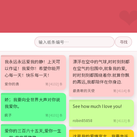
寻找
我永远永远爱我的静！上天可
漂浮在空中的气球,时时刻刻都
以作证！我爱你！希望你能开
在空气的包围中,就象我的爱,
心每一天！快乐每一天！
时时刻刻都围绕着你.就算你飘
的再远,我都陪伴在你身边.
爱你的勇
第 [4132] 条
最勇敢的天使
第 [4114] 条
娇；我要向全世界大声对你说
我爱你。
See how much I love you!
疯子
第 [4131] 条
robin85858
第 [4113] 条
爱你的三百六十五天,爱你一生
这是我的爱情宣言，我要告诉