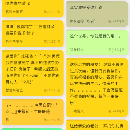
得你真的爱我
其实我很爱你！铭
哲哲亲笔签
第 [4159] 条
你永远的“农农”
第 [4142] 条
洋洋` 说你错了`` 捏着耳朵`
我要你说 你错了
这个世界，你就是我的唯一。
哲哲亲笔签
第 [4158] 条
我爱的人
第 [4141] 条
说爱你` 难死我了`` 吗的 再惹
我你就该死了 真不知道该杂办
送给远方的朋友： 尽管不曾见
了把你 臭傻子` 希望以后还能
过几次面，但我仍要祝福你。
听见你叫个小和尚`` 不要你再
真诚祝福我的朋友，祝愿你在
有别人`` 么哒`
远方快乐的生活，快乐的工
作。。。。。。，千言万语道
哲哲亲笔签
第 [4157] 条
不尽我的祝福，祝你一生快
乐！
╔╕_﹎._﹎._.﹎ ≒黒白蓜*; ┕
☆. ._[[◆鋨萂丶亇蕞蕞蓜
一袖清风
第 [4140] 条
哲
第 [4156] 条
送给亲爱的老公： 拜托你别臭