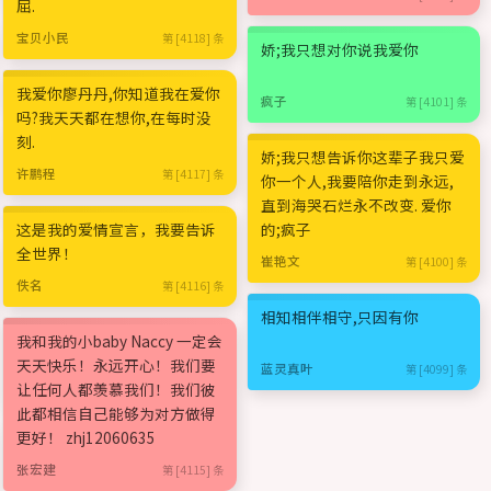
屈.
宝贝小民
第 [4118] 条
娇;我只想对你说我爱你
我爱你廖丹丹,你知道我在爱你
疯子
第 [4101] 条
吗?我天天都在想你,在每时没
刻.
娇;我只想告诉你这辈子我只爱
许鹏程
第 [4117] 条
你一个人,我要陪你走到永远,
直到海哭石烂永不改变. 爱你
这是我的爱情宣言，我要告诉
的;疯子
全世界！
崔艳文
第 [4100] 条
佚名
第 [4116] 条
相知相伴相守,只因有你
我和我的小baby Naccy 一定会
天天快乐！永远开心！我们要
蓝灵真叶
第 [4099] 条
让任何人都羡慕我们！我们彼
此都相信自己能够为对方做得
更好！ zhj12060635
张宏建
第 [4115] 条