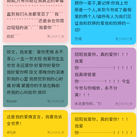
娟娟,只有你能让我真正的幸福
顾你一辈子,要记得:你我上世
``` ````` ` ``` `` ```````
原是一个人,来到今世成了最相
直到我们头发都变百了``我``
爱的两个人!请所有人为我们见
`````````````还是会在你耳
证我和欣婷的爱我和欣婷的一
边轻轻的说`:```我爱你```
切!
超超```
第 [4197] 条
万成
第 [4180] 条
琼文，我发誓：爱你无悔 永不
招阳我爱你，真的爱你！！！
变心 一生一世太短 我爱你生生
我爱
世世 永远爱你 好爱你好爱你
你……………………！！！！！
我好爱你啊 琼文 那晚你的泪滴
我真得很爱
到我的心里 我感觉到我的心好
你………………！！！！今生
痛 好痛 紧握你的手放在胸前
今世与你相依，永不分
将我的心叫给你 烙印
离！！！
Kisser
第 [4195] 条
永远爱你的，飞！
第 [4179] 条
这是我的爱情宣言，我要告诉
招阳我爱你，真的爱你！！！
全世界！
我爱
你……………………！！！！！
drtyh
第 [4194] 条