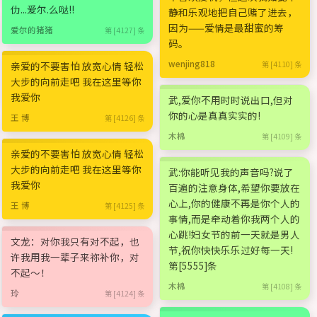
仂...爱尔.么哒!!
静和乐观地把自己赌了进去，
因为——爱情是最甜蜜的筹
爱尔的猪猪
第 [4127] 条
码。
wenjing818
亲爱的不要害怕 放宽心情 轻松
第 [4110] 条
大步的向前走吧 我在这里等你
我爱你
武,爱你不用时时说出口,但对
你的心是真真实实的!
王 博
第 [4126] 条
木棉
第 [4109] 条
亲爱的不要害怕 放宽心情 轻松
大步的向前走吧 我在这里等你
武:你能听见我的声音吗?说了
我爱你
百遍的注意身体,希望你要放在
心上,你的健康不再是你个人的
王 博
第 [4125] 条
事情,而是牵动着你我两个人的
心跳!妇女节的前一天就是男人
文龙：对你我只有对不起，也
节,祝你快快乐乐过好每一天!
许我用我一辈子来祢补你，对
第[5555]条
不起～！
木棉
第 [4108] 条
玲
第 [4124] 条