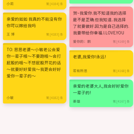
小莉
第 [4184] 条
贺~我爱你.我不知道我的选择
亲爱的如如 我真的不能没有你
是不是正确.但我知道..我选择
你可以嫁给我吗
了就要做好.因为是自己选择的.
我要带给你幸福.I.LOVE.YOU
王 博
第 [4183] 条
爱你的：鹏
第 [4169] 条
TO: 思思老婆～小敏老公会爱
你一辈子哦～不要跑哦～会打
老婆,我爱你!永远!
屁股的哦～不想屁股开花的话
～就要好好爱我～我更会好好
若有所思
第 [4168] 条
爱你一辈子的～
亲爱的老婆大人,我会好好爱你
一辈子的!
小敏
第 [4182] 条
姜雄
第 [4167] 条