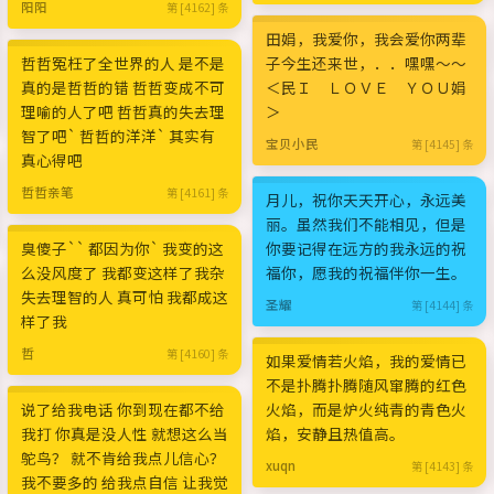
阳阳
第 [4162] 条
田娟，我爱你，我会爱你两辈
哲哲冤枉了全世界的人 是不是
子今生还来世，．．嘿嘿～～
真的是哲哲的错 哲哲变成不可
＜民Ｉ ＬＯＶＥ ＹＯＵ娟
理喻的人了吧 哲哲真的失去理
＞
智了吧` 哲哲的洋洋` 其实有
宝贝小民
第 [4145] 条
真心得吧
哲哲亲笔
第 [4161] 条
月儿，祝你天天开心，永远美
丽。虽然我们不能相见，但是
臭傻子`` 都因为你` 我变的这
你要记得在远方的我永远的祝
么没风度了 我都变这样了我杂
福你，愿我的祝福伴你一生。
失去理智的人 真可怕 我都成这
圣耀
第 [4144] 条
样了我
哲
第 [4160] 条
如果爱情若火焰，我的爱情已
不是扑腾扑腾随风窜腾的红色
说了给我电话 你到现在都不给
火焰，而是炉火纯青的青色火
我打 你真是没人性 就想这么当
焰，安静且热值高。
鸵鸟？ 就不肯给我点儿信心？
xuqn
第 [4143] 条
我不要多的 给我点自信 让我觉