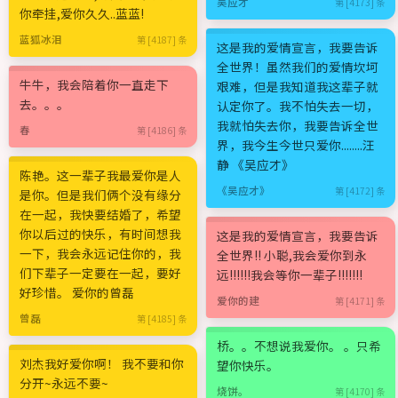
吴应才
第 [4173] 条
你牵挂,爱你久久..蓝蓝!
蓝狐冰泪
第 [4187] 条
这是我的爱情宣言，我要告诉
全世界！虽然我们的爱情坎坷
牛牛，我会陪着你一直走下
艰难，但是我知道我这辈子就
去。。。
认定你了。我不怕失去一切，
我就怕失去你，我要告诉全世
春
第 [4186] 条
界，我今生今世只爱你........汪
静 《吴应才》
陈艳。这一辈子我最爱你是人
《吴应才》
第 [4172] 条
是你。但是我们俩个没有缘分
在一起，我快要结婚了，希望
你以后过的快乐，有时间想我
这是我的爱情宣言，我要告诉
一下，我会永远记住你的，我
全世界!! 小聪,我会爱你到永
们下辈子一定要在一起，要好
远!!!!!!我会等你一辈子!!!!!!!
好珍惜。 爱你的曾磊
爱你的建
第 [4171] 条
曾磊
第 [4185] 条
桥。。不想说我爱你。 。只希
刘杰我好爱你啊！ 我不要和你
望你快乐。
分开~永远不要~
烧饼。
第 [4170] 条