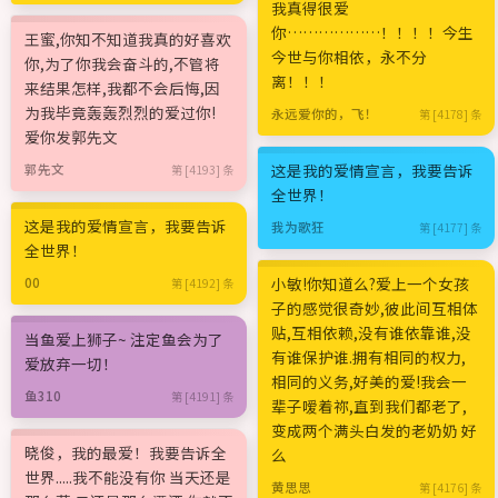
我真得很爱
你………………！！！！今生
王蜜,你知不知道我真的好喜欢
今世与你相依，永不分
你,为了你我会奋斗的,不管将
离！！！
来结果怎样,我都不会后悔,因
为我毕竟轰轰烈烈的爱过你!
永远爱你的，飞！
第 [4178] 条
爱你发郭先文
这是我的爱情宣言，我要告诉
郭先文
第 [4193] 条
全世界！
这是我的爱情宣言，我要告诉
我为歌狂
第 [4177] 条
全世界！
小敏!你知道么?爱上一个女孩
00
第 [4192] 条
子的感觉很奇妙,彼此间互相体
贴,互相依赖,没有谁依靠谁,没
当鱼爱上狮子~ 注定鱼会为了
有谁保护谁.拥有相同的权力,
爱放弃一切！
相同的义务,好美的爱!我会一
鱼310
第 [4191] 条
辈子嗳着祢,直到我们都老了,
变成两个满头白发的老奶奶 好
晓俊，我的最爱！我要告诉全
么
世界.....我不能没有你 当天还是
黄思思
第 [4176] 条