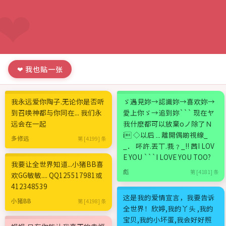
❤ 我也贴一张
我永远爱你陶子.无论你是否听
ゞ遇見妳→認識妳→喜欢妳→
到召唤神都与你同在... 我们永
愛上你ゞ→追到妳``` 现在ヤ
远会在一起
我什麽都可以放棄oノ除了Ｎ
i ◇以后﹎離開偶啲視線_
多修远
第 [4199] 条
_． 吥許.丟丅.莪﹖_!! 茜I LOV
E YOU ```I LOVE YOU TOO?
我要让全世界知道...小猪BB喜
彪
第 [4181] 条
欢GG敏敏.... QQ125517981或
412348539
这是我的爱情宣言，我要告诉
小猪BB
第 [4198] 条
全世界！欣婷,我的丫头 ,我的
宝贝,我的小坏蛋,我会好好照