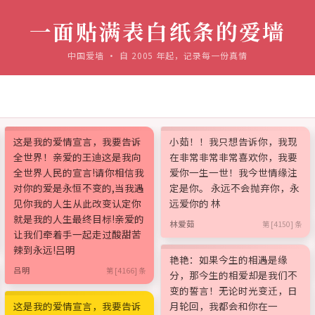
一面贴满表白纸条的爱墙
中国爱墙 · 自 2005 年起，记录每一份真情
这是我的爱情宣言，我要告诉
小茹！！我只想告诉你，我现
全世界！亲爱的王迪这是我向
在非常非常非常喜欢你，我要
全世界人民的宣言!请你相信我
爱你一生一世！我今世情缘注
对你的爱是永恒不变的,当我遇
定是你。 永远不会抛弃你，永
见你我的人生从此改变认定你
远爱你的 林
就是我的人生最终目标!亲爱的
林爱茹
第 [4150] 条
让我们牵着手一起走过酸甜苦
辣到永远!吕明
艳艳：如果今生的相遇是缘
吕明
第 [4166] 条
分，那今生的相爱却是我们不
变的誓言！无论时光变迁，日
这是我的爱情宣言，我要告诉
月轮回，我都会和你在一