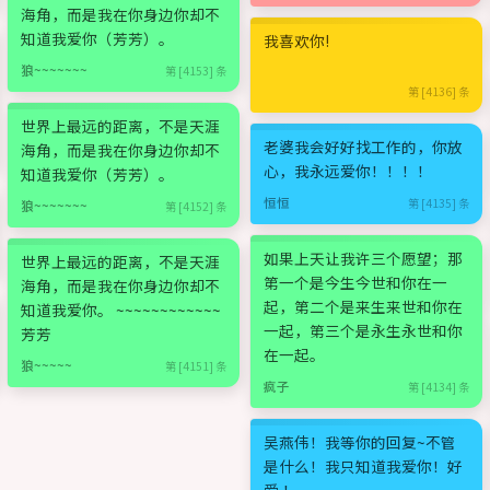
海角，而是我在你身边你却不
知道我爱你（芳芳）。
我喜欢你!
狼~~~~~~~
第 [4153] 条
第 [4136] 条
世界上最远的距离，不是天涯
老婆我会好好找工作的，你放
海角，而是我在你身边你却不
心，我永远爱你！！！！
知道我爱你（芳芳）。
恒恒
第 [4135] 条
狼~~~~~~~
第 [4152] 条
如果上天让我许三个愿望；那
世界上最远的距离，不是天涯
第一个是今生今世和你在一
海角，而是我在你身边你却不
起，第二个是来生来世和你在
知道我爱你。 ~~~~~~~~~~~~
一起，第三个是永生永世和你
芳芳
在一起。
狼~~~~~
第 [4151] 条
疯子
第 [4134] 条
吴燕伟！我等你的回复~不管
是什么！我只知道我爱你！好
爱 ！