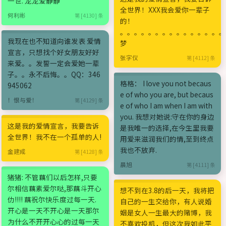
一世. 龙龙爱静静
全世界！XXX我会爱你一辈子
何利彬
第 [4130] 条
的！
。。。。。。。。。。。。。。。
我现在也不知道向谁发表 爱情
梦
宣言，只想找个好女朋友好好
张字仪
第 [4112] 条
来爱。。发誓一定会爱她一辈
子。。永不后悔。。QQ：346
格格： I love you not becaus
945062
e of who you are, but becaus
！恨与爱！
第 [4129] 条
e of who I am when I am with
you. 我想对她说:守在你的身边
这是我的爱情宣言，我要告诉
是我唯一的选择,在今生里我要
全世界！我不在一个孤单的人!
用爱来滋润我们的情,至到终点
我也不放弃.
金建成
第 [4128] 条
晨旭
第 [4111] 条
猪猪: 不管藕们以后怎样,只要
尔相信藕素爱尔哒,那藕斗开心
想不到在3.8的后一天，我将把
仂!!!! 藕祝尔快乐度过每一天.
自己的一生交给你，有人说婚
开心是一天不开心是一天那尔
姻是女人一生最大的赌博，我
为什么不开开心心的过每一天
不喜欢投机，但这次我如此平