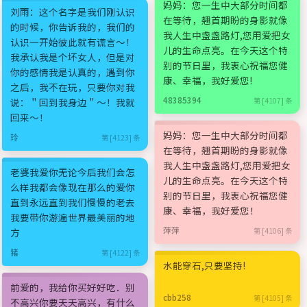
妈妈：您一生中大部分时间都
刘雨：这个名字是我们刚认识
在等待，翘首期盼的身影就像
的时候，你告诉我的，我们的
我人生中盏盏路灯,您用爱把女
认识一开始彼此就有谎言～！
儿的生命点亮。在今天这个特
我承认我是个坏女人，但是对
别的节日里，我衷心祝福您健
你的感情我是认真的，遇到你
康、幸福，我好爱您!
之后，我不在玩，只要你对我
48385394
说：＂回到我身边＂～！我就
第 [4107] 条
回来～！
妈妈：您一生中大部分时间都
玲
第 [4123] 条
在等待，翘首期盼的身影就像
我人生中盏盏路灯,您用爱把女
老婆我爱你无论今后我们会怎
儿的生命点亮。在今天这个特
么样我都会像现在那么的爱你
别的节日里，我衷心祝福您健
直到永远直到我们慢慢的老去
康、幸福，我好爱您！
我要带你游遍世界最美丽的地
萍萍
方
第 [4106] 条
猪
第 [4122] 条
水能穿石,只要坚持!
前爱的，我给你买好好吃．别
cbb258
第 [4105] 条
不高兴你要天天高兴，有什么