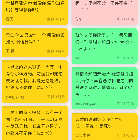
全世界张迎春 我爱你 爱你知道
起，，不背不分，不弃不离``
吗？等得到你吗？
`` ```
春天
付俊
第 [4165] 条
第 [4149] 条
今生今世 只爱你一个 亲爱的如
℡↘ぁ愛你所愛↓↑￠無怨無
如 你相信我吗？？
悔↙℡讓周末知道 you mч☆ ъ
ēs+ よové
王 博
第 [4164] 条
wei
第 [4148] 条
世界上的女人很多，会有一个
像你那样好的。可是我却无意
爱情不知道开始,却能感觉到结
去发现寻找。我说无论是谁，
束,当你不再眷恋你和他之间的
她终究不是你 `.にx鸟○
暧昧关系时，爱情就走到了尽
头。。。
yang yang
第 [4163] 条
xiaopangzi
第 [4147] 条
世界上的女人很多，会有一个
像你那样好的。可是我却无意
亲爱的谢谢你送我的手链,
去发现寻找。我说无论是谁，
我......不说了.爱死你
她终究不是你 `.にx鸟○
宝贝小民
第 [4146] 条