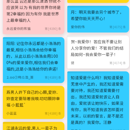
那么蓝 云还是那么潇洒 你就不
应该哭 以为 有我的世界你将是
月：明天我要去另个城市了，
第2幸福的 因为有你 我是世界
希望你能天天开心！
上最幸福的人
爱你的伟
第 [4175] 条
永远爱你的熊猫
第 [4190] 条
贺~我爱你！答应我不要让别
阳阳: 记住你永远都是小浩浩的
人分享你的爱！不管我们的结
最爱,相信小浩浩会给你幸福
局如何~我会爱你一辈子！
的，从此以后小浩浩会用100
0%的爱来爱你,相信我们会幸
健
第 [4174] 条
福的,这是小浩浩给你的承诺!
知道爱是什么吗？我知道爱是
⒉oo⑦哖尐浩_簽
第 [4189] 条
无意中产生的，我还知道爱需
要对待，我还知道爱需要付
爲男人許下自己的心願,愛妳..
出，我还知道爱就该让人自
妳壹定要陪著我噢.叨叨願妳幸
由，爱就该让她快乐，如果没
福 小藍藍`
有你，我不知道我该怎样面对
小蓝蓝
第 [4188] 条
未来，以前的誓言，是不是还
是真的？我爱你。汪静
江湖永远的爱,男人.一辈子为