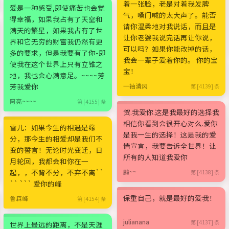
着一张脸，老是对着我发脾
爱是一种感受,即使痛苦也会觉
气，嗓门喊的太大声了。能否
得幸福，如果我占有了天空和
请你温柔地对我说话，而且是
满天的繁星，如果我占有了世
让你老婆我说完话再让你说，
界和它无穷的财富我仍然有更
可以吗？如果你能改掉的话，
多的要求，但是我要有了你-即
我会一辈子爱着你的。 你的宝
使我在这个世界上只有立锥之
宝！
地，我也会心满意足。~~~~芳
芳我爱你
一袖清风
第 [4139] 条
阿亮~~~~
第 [4155] 条
贺.我爱你.这是我最好的选择我
相信你看到会很开心对么.爱你
雪儿：如果今生的相遇是缘
是我一生的选择！这是我的爱
分，那今生的相爱却是我们不
情宣言，我要告诉全世界！让
变的誓言！无论时光变迁，日
所有的人知道我爱你
月轮回，我都会和你在一
起，，不背不分，不弃不离``
鹏~~
第 [4138] 条
`` ``` 爱你的峰
保重自己，就是最好的爱我！
鲁森峰
第 [4154] 条
julianana
第 [4137] 条
世界上最远的距离，不是天涯