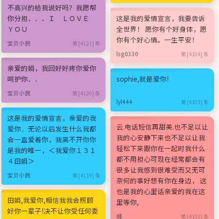
不高兴的给我说好吗？我愿帮
你分担．．．Ｉ ＬＯＶＥ
这是我的爱情宣言，我要告诉
ＹＯＵ
全世界！ 愿你有个好身体，愿
你有个好心情。一生平安！
宝贝小民
第 [4121] 条
lsg0330
第 [4104] 条
亲爱的娟，我回好好疼你爱你
呵护你．．
sophie,就是爱你!
宝贝小民
第 [4120] 条
lyl444
第 [4103] 条
这是我的爱情宣言，亲爱的我
云.电话短信再甜美.也不足以让
爱你．无论以后发生什么我都
我的心安静下来也不足以让我
会一直爱着你，我离不开你你
轻松下来跟你在一起时我什么
是我的唯一，＜我爱你１３１
都不用担心可现在经常都会有
４田娟＞
很多让我感到很难受而又无可
宝贝小民
第 [4119] 条
奈何的事好想有你在身边， 这
也是我的心里话亲爱的我在这
田娟,我爱你,相信我我会照顾
里等你,
好你一辈子!决不让你受任何委
峰
第 [4102] 条