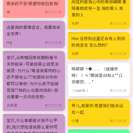
向往的是我心中的美丽蝴蝶 要
很多的不足!希望你能包容我!
陪着她走完一生 我的爱人 我
坤
第 [3757] 条
爱的人
大驴
第 [3711] 条
这是我的爱情宣言，我要告诉
全世界！
hhe 没想到这里还会有人剽窃
reg
第 [3756] 条
的我宣言 怎么想的?
大驴
第 [3710] 条
宝贝,从昨晚回家就期盼着今
天你能来~可是结果让我无法
梅娜娜┕◆.﹎．〈誐繪祈
接受~为什么?难道我爱你的心
祷〉﹖ ≒.*願誐愛dě魜ɑ*° {1.
还不够他么???他那样对你你
苆嘟恏、... °
都可以等他~为什么就不能接
受我??我的心也是肉张的~我
丨suei云丨
第 [3709] 条
也需要一点点的安慰~
琴儿,我爱你.希望我们能永远
大笨猪
第 [3755] 条
在一起
宝贝,什么事都是对我不公平
小懂
第 [3708] 条
的,我只想知道我那么爱你可