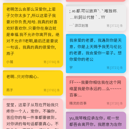
老明怎么会那么深爱你,上辈
; .ю.都.可以放弃ˋ. ˋ.唯独祢.
子欠你太多了,所以这辈子我
﹎.叭鈳以代替 ` .. YY
要对你负责,哈哈..我真的好喜
…`淚苡划落
第 [3722] 条
欢好喜欢你..只要你在身边就
是幸福.我不允许你离开我，绝
我亲爱的老婆，我遇到你是天
对不允许!!老明,最后还是要说
意，你是上天赐予我无与伦比
一句话，我真的真的很爱你,
的老婆，我会爱你一辈子。想
燕子
你爱你的老公
小猪
第 [3766] 条
宇
第 [3721] 条
老明...只对你痴心..
FF~~~我要你相信我在这个网
络里我是你永远的.....么~~~~~
燕子
第 [3765] 条
百事:....
精灵的百事
第 [3720] 条
莹莹，这辈子从现在开始我只
疼你一个人，宠你，不骗你，
答应你的每一件事都要做到，
yu,我琴晚应承左你，呢一世
对你讲的每句话都要真心，不
都吾会离开你，我愿意为左你