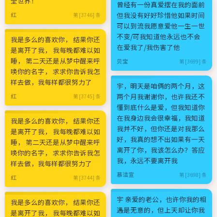
全世界！
曾经有一份真爱摆在我的面前
但我没有好好珍惜他如果时间
红
第 [3746] 条
可以到流我愿意爱他一生一世
不变/可我知道他永远也不会
我是多么的喜欢你， 结果你还
在爱我了/我伤害了他
是离开了我， 我每晚都难以如
睡， 第二天还是从梦中醒来呼
贝宝
第 [3699] 条
唤你的名字， 求求你告诉我怎
样去做，我每样都很努力了
宇，明天是咱俩的两个月，这
两个月我谢谢你，也许我还不
红
第 [3745] 条
懂到底什么是爱，但我知道你
在我身边我会很幸福，我知道
我是多么的喜欢你， 结果你还
我并不好，但你还是对我那么
是离开了我， 我每晚都难以如
好，我真的想不出如果有一天
睡， 第二天还是从梦中醒来呼
离开了你，我该怎么办？答应
唤你的名字， 求求你告诉我怎
我，永远不要离开我
样去做，我每样都很努力了
慕洁宣
第 [3698] 条
红
第 [3744] 条
宇 亲爱的老公，也许你我的相
我是多么的喜欢你， 结果你还
遇是无意的，但上天却让你我
是离开了我， 我每晚都难以如