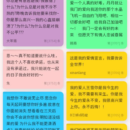
你总是有意逃避我?我做错了
爱一个人真的好难，丹丹就让
什么?为什么总是对我不冷不
我门的爱向我送你的那个水晶
热的?昨晚告诉我他要来找你~
飞机－自由的飞翔吧．相信一
你是那么高兴~~我的心直接崩
切都会好吧 给我自己加油吧
溃了?为什么?为什么总是对我
～！ 我门一定会有好的未
不公平???
来 但愿天下有情人忠诚眷属
大笨猪
第 [3754] 条
路路
第 [3707] 条
恩～～真不知道要说什么哇，
这是我的爱情宣言，我要告诉
我这个人不喜欢承诺，也从来
全世界！
没有承诺过，我只能说在一起
xinanlang
第 [3706] 条
的日子我会好好的～
兔
第 [3753] 条
我的爱人王雪你是我今生的
爱，我不需要有来生。你是我
我想你 不敢说无止尽 思念你
今生的爱永不变，我很高兴爱
每天起码要想你好多遍 故意在
上你。永不后悔！！
你面前消失 想看看在三天后
0⑦姩d箹綻
第 [3705] 条
你会不会说你想我 明知道没结
果的爱 为什么我不能更潇洒
点？我真的好怕 怕自己控制不
我们的幸福不是华丽的梦因为