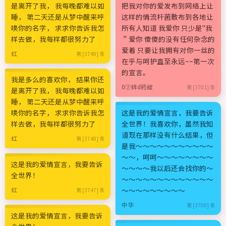
是离开了我， 我每晚都难以如
把我对你的爱发布到网络上让
睡， 第二天还是从梦中醒来呼
这样的情流杆菌散布到各地让
唤你的名字， 求求你告诉我怎
所有人知道 我爱你 只少是"我
样去做，我每样都很努力了
＂爱你 傻傻的没有任何杂念的
爱着 只要让我拥有对你一丝的
红
第 [3749] 条
在乎与呵护直至永远~~第一次
的宣言。
我是多么的喜欢你， 结果你还
0⑦姩d箹綻
第 [3701] 条
是离开了我， 我每晚都难以如
睡， 第二天还是从梦中醒来呼
唤你的名字， 求求你告诉我怎
这是我的爱情宣言，我要告诉
样去做，我每样都很努力了
全世界！我喜欢你，虽然我知
道现在那样没有什么结果，但
红
第 [3748] 条
是我～～～～～～～～～～～
～～，呵呵～～～～～～～～
这是我的爱情宣言，我要告诉
～～～～我以后还会找你的～
全世界！
～～～～～～～～～～～～～
～～～～～～～～～
红
第 [3747] 条
中华
第 [3700] 条
这是我的爱情宣言，我要告诉