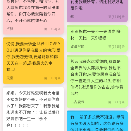
欺负你，不骂你，相信你，别
付出我既所有，请比我好好地
人欺负你我会在第一时间出来
爱你啦
帮你，你开心我就陪着你开
航
第 [3719] 条
心，不开心就哄你开心
卢锋
第 [3764] 条
莉莉祝你一天不一天漂亮!身
材一天比一天S 嘿嘿
悦悦,我要告诉全世界:I LOVE Y
占占写的
第 [3718] 条
OU !遇见你是我最大的快乐!爱
你,我无怨无悔,要是能够和你
郭云我会永远爱你的,就算是
天天在一起,是我最大的幸
全世界的人都排斥你,我也不
福....!
会离开你,只要你愿意我会陪
天堂
第 [3763] 条
你一直走到人生的尽头,你相
信吗? 永远爱你的占占,等你看
娜娜，今天好难受啊我大电话
我的.
不接发短信不会，不只到你真
占占爱云
第 [3717] 条
么了！我都想哭了！我想我是
永远离不开你了！让我以后好
竹 一辈子多长我不知道，缘份
好爱你吧一生一世永不
有多少没人知晓，这条路有多
弃！！！！！
远并不重要，只要我们的心依