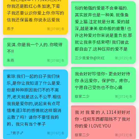
你我还是脸红心条加速,下辈
似的勉强的爱是不会幸福的.
子我还要认识你爱上你.你写的
其实放弃也是一种美. 就像鱼
信我还保留着.你说永远爱我
爱上猫.注定就是分离. 爱的越
深,越是凄美.宿命般的疲惫! 也
燕子
第 [3769] 条
许这种爱对你来说是重负担.那
就让我亲手结束吧! 我们彼此
吴淇..你是我一个人的..你晓得
都自由了.这种压抑的爱不是
不!!
三少我爱你@刘红
第 [3725] 条
朱燕
第 [3768] 条
我会好好珍惜你~ 更会好好待
紫琼:我们一起的日子我们快
你 永远爱你，保护你，疼你，
乐,是你让我知道了什么是爱.
宁愿自己受伤也不你心痛
但是种种原因我们不的不离
开,老天就是这么不公平.相信
嶽家二少
第 [3724] 条
我我是爱你的,说起来有点可
惜难道3年的感情就这样烟消
我 对 我 爱 的 人 1314 好好对
云散了吗？请你不要怪我妈
你 ~任何东西都阻挡不了我对
妈，我只有当个孝子
你的爱 I LOVE YOU
﹏?男子♂
第 [3767] 条
嶽家二少
第 [3723] 条