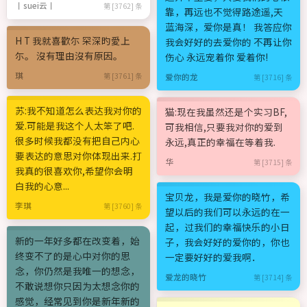
丨suei云丨
第 [3762] 条
靠，再远也不觉得路途遥,天
蓝海深，爱你是真！ 我答应你
H T 我就喜歡尓 罙深旳愛上
我会好好的去爱你的 不再让你
尓。 沒有理由沒有原因。
伤心 永远宠着你 爱着你!
琪
第 [3761] 条
爱你的龙
第 [3716] 条
苏:我不知道怎么表达我对你的
猫:现在我虽然还是个实习BF,
爱.可能是我这个人太笨了吧.
可我相信,只要我对你的爱到
很多时候我都没有把自己内心
永远,真正的幸福在等着我.
要表达的意思对你体现出来.打
华
第 [3715] 条
我真的很喜欢你,希望你会明
白我的心意...
宝贝龙，我是爱你的晓竹，希
李琪
第 [3760] 条
望以后的我们可以永远的在一
起，过我们的幸福快乐的小日
新的一年好多都在改变着，始
子，我会好好的爱你的，你也
终变不了的是心中对你的思
一定要好好的爱我啊．
念，你仍然是我唯一的想念，
爱龙的晓竹
第 [3714] 条
不敢说想你只因为太想念你的
感觉，经常见到你是新年新的