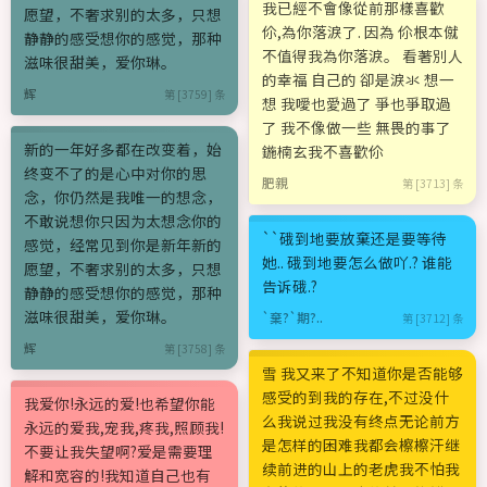
我已經不會像從前那樣喜歡
愿望，不奢求别的太多，只想
伱,為你落淚了. 因為 伱根本僦
静静的感受想你的感觉，那种
不值得我為你落淚。 看著別人
滋味很甜美，爱你琳。
的幸福 自己的 卻是淚氺 想一
辉
第 [3759] 条
想 我噯也愛過了 爭也爭取過
了 我不像做一些 無畏的事了
新的一年好多都在改变着，始
鍦楠玄我不喜歡伱
终变不了的是心中对你的思
肥親
第 [3713] 条
念，你仍然是我唯一的想念，
不敢说想你只因为太想念你的
``硪到地要放棄还是要等待
感觉，经常见到你是新年新的
她.. 硪到地要怎么做吖.? 谁能
愿望，不奢求别的太多，只想
告诉硪.?
静静的感受想你的感觉，那种
滋味很甜美，爱你琳。
`棄?`期?..
第 [3712] 条
辉
第 [3758] 条
雪 我又来了不知道你是否能够
感受的到我的存在,不过没什
我爱你!永远的爱!也希望你能
么我说过我没有终点无论前方
永远的爱我,宠我,疼我,照顾我!
是怎样的困难我都会檫檫汗继
不要让我失望啊?爱是需要理
续前进的山上的老虎我不怕我
解和宽容的!我知道自己也有