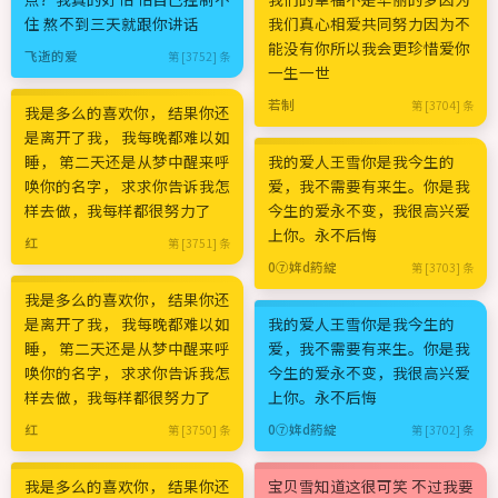
住 熬不到三天就跟你讲话
我们真心相爱共同努力因为不
能没有你所以我会更珍惜爱你
飞逝的爱
第 [3752] 条
一生一世
若制
第 [3704] 条
我是多么的喜欢你， 结果你还
是离开了我， 我每晚都难以如
睡， 第二天还是从梦中醒来呼
我的爱人王雪你是我今生的
唤你的名字， 求求你告诉我怎
爱，我不需要有来生。你是我
样去做，我每样都很努力了
今生的爱永不变，我很高兴爱
上你。永不后悔
红
第 [3751] 条
0⑦姩d箹綻
第 [3703] 条
我是多么的喜欢你， 结果你还
是离开了我， 我每晚都难以如
我的爱人王雪你是我今生的
睡， 第二天还是从梦中醒来呼
爱，我不需要有来生。你是我
唤你的名字， 求求你告诉我怎
今生的爱永不变，我很高兴爱
样去做，我每样都很努力了
上你。永不后悔
红
0⑦姩d箹綻
第 [3750] 条
第 [3702] 条
我是多么的喜欢你， 结果你还
宝贝雪知道这很可笑 不过我要