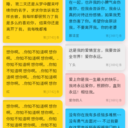
在一起，也许我的小脾气会伤
睡， 第二天还是从梦中醒来呼
害你，但我会告诉你，我会认
唤你的名字， 求求你告诉我怎
真的对待这份感情，如果我无
样去做，我每样都很努力了我
意伤害了你。希望你会原谅
是多么的喜欢你， 结果你还是
我，不要离开我。你的老婆
离开了我， 我每晚都难
慕洁宣
第 [3697] 条
红
第 [3743] 条
这是我的爱情宣言，我要告诉
想你啊。..你知不知道啊 想你
全世界！爱你永远。
啊。..你知不知道啊 想你啊。..
你知不知道啊 想你啊。..你知
丫头
第 [3696] 条
不知道啊 想你啊。..你知不知
道啊 想你啊。..你知不知道啊
爱上你是我一生最大的快乐，
想你啊。..你知不知道啊 想你
我将永远爱你，照顾你，直到
永远！相信我。
红
第 [3742] 条
爱你的人
第 [3695] 条
想你啊。..你知不知道啊 想你
啊。..你知不知道啊 想你啊。..
没有你在我有多烦恼多难熬~~
你知不知道啊 想你啊。..你知
没有勇气去面对~~ 不过我要
不知道啊 想你啊。..你知不知
在这里告诉所有祝福我门的人