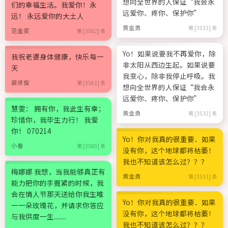
想向全世界的人保证“我会永
们的幸福生活。我爱你！永
远爱你、疼你、保护你”
远！ 永远爱你的大土人
黄金勇
第 [3533] 条
范金奖
第 [3582] 条
Yo！如果说要我不再爱你，除
我祝老婆身体健康，快乐每一
非太阳从西边生起。如果说要
天
我变心，除非我停止呼吸。我
裴贤俊
第 [3581] 条
想向全世界的人保证“我会永
远爱你、疼你、保护你”
慧雯： 拥有你，我此生有幸；
黄金勇
第 [3532] 条
珍惜你，我毕生力行！ 我爱
你！ 070214
Yo！你对我真的很重要．如果
小春
第 [3580] 条
没有你，这个地球都将枯萎！
我也不知道该怎么过？？？
梅娜娜 我想，当我能够真正有
黄金勇
第 [3531] 条
能力把你的手握紧的时候，我
会在情人节那天送给你我生唯
Yo！你对我真的很重要．如果
一一朵玫瑰花，并请求你答应
没有你，这个地球都将枯萎！
与我供度一生........
我也不知道该怎么过？？？