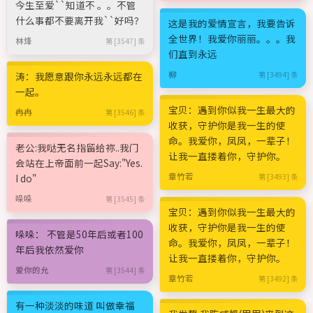
今生至爱``知道不 。。不管
什么事都不要离开我``好吗？
这是我的爱情宣言，我要告诉
全世界！我爱你丽丽。。。我
林烽
第 [3547] 条
们直到永远
柳
涛：我愿意跟你永远永远都在
第 [3494] 条
一起。
宝贝：遇到你似我一生最大的
冉冉
第 [3546] 条
收获，守护你是我一生的使
命。我爱你，凤凤，一辈子！
老公:我哒无名指留给祢..我门
让我一直搂着你，守护你。
会站在上帝面前一起Say:"Yes.
章竹若
I do"
第 [3493] 条
哚哚
第 [3545] 条
宝贝：遇到你似我一生最大的
收获，守护你是我一生的使
哚哚： 不管是50年后或者100
命。我爱你，凤凤，一辈子！
年后我依然爱你
让我一直搂着你，守护你。
爱你的允
第 [3544] 条
章竹若
第 [3492] 条
有一种淡淡的味道 叫做幸福