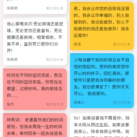
君，我会让你觉的选择我没错
朱辉颖
第 [3585] 条
的，我会让你幸福的，别人能
做到的，我也能做到，别人不
我心爱噶关卉:无论顺境还是逆
能做到的我还是能做到！我永
境，无论贫穷还是富有，无论
远爱你！
健康还是疾病，相爱相依，不
离不弃，直到死亡把你们分
蒋浩
第 [3535] 条
开!
ぷ每当静下来的时候总会不自
朱辉颖
第 [3584] 条
觉的想起你。想你的微笑想你
开心时的样子。回忆真好。即
时间在不同的空间流逝，思念
使你只是把我当你最好的朋
在不同的空间来临，你现在在
友。我也很满足了！愿你天天
哪里，过得好吗，真的很挂念
开心。 茹我爱你。
你... ...
无缘人
第 [3534] 条
俊杰
第 [3583] 条
Yo！如果说要我不再爱你，除
林秀洪： 老婆虽然我们的时间
非太阳从西边生起。如果说要
很短，但我会用我一生的时间
我变心，除非我停止呼吸。我
去等，等你回来一起去创造我