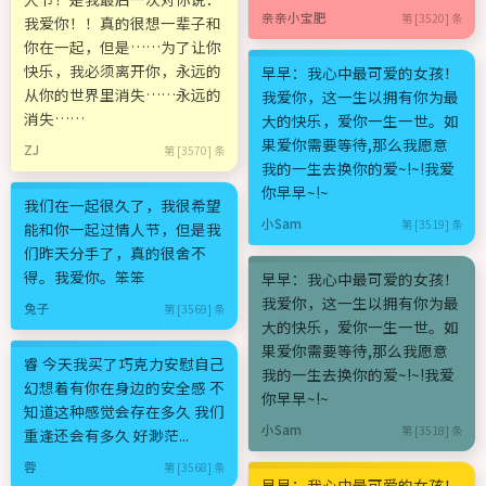
亲亲小宝肥
第 [3520] 条
我爱你！！真的很想一辈子和
你在一起，但是……为了让你
快乐，我必须离开你，永远的
早早：我心中最可爱的女孩！
从你的世界里消失……永远的
我爱你，这一生以拥有你为最
消失……
大的快乐，爱你一生一世。如
果爱你需要等待,那么我愿意
ZJ
第 [3570] 条
我的一生去换你的爱~!~!我爱
你早早~!~
我们在一起很久了，我很希望
小Sam
第 [3519] 条
能和你一起过情人节，但是我
们昨天分手了，真的很舍不
得。我爱你。笨笨
早早：我心中最可爱的女孩！
我爱你，这一生以拥有你为最
兔子
第 [3569] 条
大的快乐，爱你一生一世。如
果爱你需要等待,那么我愿意
睿 今天我买了巧克力安慰自己
我的一生去换你的爱~!~!我爱
幻想着有你在身边的安全感 不
你早早~!~
知道这种感觉会存在多久 我们
小Sam
第 [3518] 条
重逢还会有多久 好渺茫...
蓉
第 [3568] 条
早早：我心中最可爱的女孩！