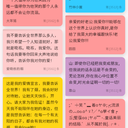
唯一值得你为他哭的那个人永
竹林小屋
第 [3513] 条
远都不会让你流泪。
大笨猪
第 [3562] 条
亲爱的好老公:我爱你!!!能够在
这个世界上认识你真好,是你
给了我莫大的幸福跟快乐!老
我不要告诉全世界那么多人，
公我爱你!!!
我只希望一个人知道就好，那
就是晓栋。晓栋，我爱你。这
圆圆
第 [3512] 条
句话我要等你回来大声地说给
你听，告诉你我对你的爱！
山: 即使你已经把我变成朋友,
爱晓栋的烟
第 [3561] 条
但我说的话永远是不会变的,
无论怎样,你在我心中位置不
会变,时光会证明一切的一切!
这是我的爱情宣言，我要告诉
全世界！我有了烟，我会好好
靠山
第 [3511] 条
对待她，让她天天快乐，开
心。请大家为我佐证！虽然今
;.゛╪笑＂▂ 着oヤ⊕;╒;流涙
天我不能陪伴在她的身边，但
の︵oο.o^ゞ?╱ ^ɑ學イ會╒
是我想告诉她：在每一个有太
≦;堅蔃ɑɑ ;ヤ.o﹌ -..童话美丽
阳的日子，都会有我对她的祝
的结局.゛.从不属於我|..┌＊ .
福，我会love她！