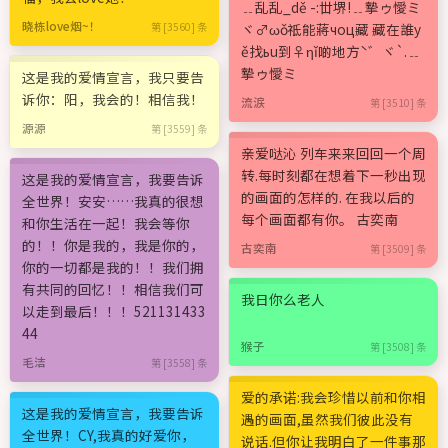
﹎乱乱_dě -:丗堺!﹎摯ゥ懓ミ
晓栋love烟~！
第 [3560] 条
ヾ♂ωǒ祗能蔣чoц藏 藏在誰у
ě找ьu到♀ηǐ啲地方ˋ゛ヾ`.﹎
摯ゥ懓ミ
这是我的爱情宣言，我只要告
诉你：阳，我会的！相信我！
流涙
第 [3510] 条
源源
第 [3559] 条
亲爱哒沁 列车来来回回一个周
转.每时刻都在想着下一秒出现
这是我的爱情宣言，我要告诉
的画面的怎样的. 在我以后的
全世界！安安……我真的很想
每个画面都有你。 古奕南
和你生活在一起！我会等你
的！！你是我的，我是你的，
古奕南
第 [3509] 条
你的一切都是我的！！我们拥
有共同的回忆！！相信我们可
我日你么老人
以走到最后！！！521131433
44
猴子
第 [3508] 条
毛洁
第 [3558] 条
爱的承诺:我会珍惜以前和你相
这是我的爱情宣言，我要告诉
遇的画面,虽然我们彼此没有
全世界！CY,我真的好爱你，
说话.但你让我明白了一件事那