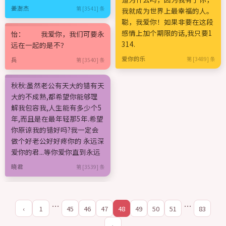
姜澍杰
第 [3541] 条
我就成为世界上最幸福的人。
聪，我爱你！如果非要在这段
感情上加个期限的话,我只要1
怡： 我爱你，我们可要永
314.
远在一起的是不？
爱你的乐
第 [3489] 条
兵
第 [3540] 条
秋秋:虽然老公有天大的错有天
大的不成熟,都希望你能够理
解我包容我,人生能有多少个5
年,而且是在最年轻那5年.希望
你原谅我的错好吗?我一定会
做个好老公好好疼你的 永远深
爱你的君...等你爱你直到永远
晓君
第 [3539] 条
…
…
‹
1
45
46
47
48
49
50
51
83
›