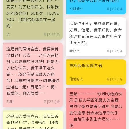
想要生活在一起的人！但……
世，我是不会让你离开我的！
安安！为了让你开心、快乐我
～峰峰～
第 [3523] 条
选择放弃你！SORRY，I LOVE
YOU ！我相信有缘会在一起
我爱你周莉，虽然爱你还痛，
的!
好累，但是，我不后悔。我会
洁
第 [3572] 条
永远都记住在我的生命中有个
叫周莉的。
这是我的爱情宣言，我要告诉
叶双杰
第 [3522] 条
全世界！安安……这样的选择
对我来说真的很残酷！但是为
惠梅我永远爱你 省
了让你快乐，我不得不这么
做……放弃你是我最大的痛
他爱的人
第 [3521] 条
苦！我真的很爱你~~想要和你
生活在一起！可是你……勇~
我爱你，真的很爱……
宝蛤----------- 你 和你给的快
乐 是我大学四年最大的宝藏
毛毛
第 [3571] 条
虽然吵架总是再所难免 但是只
要你愿意 我会永远牵你的手
这是我的爱情宣言，我要告诉
一直陪你走到生命尽头------
全世界！CY，今天是2、14情
肥
人节！是我最后一次对你说：