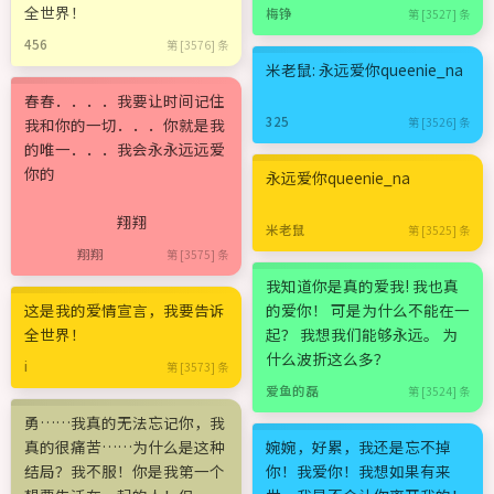
全世界！
梅铮
第 [3527] 条
456
第 [3576] 条
米老鼠: 永远爱你queenie_na
春春．．．．我要让时间记住
325
我和你的一切．．．你就是我
第 [3526] 条
的唯一．．．我会永永远远爱
你的
永远爱你queenie_na
翔翔
米老鼠
第 [3525] 条
翔翔
第 [3575] 条
我知道你是真的爱我! 我也真
这是我的爱情宣言，我要告诉
的爱你！ 可是为什么不能在一
全世界！
起？ 我想我们能够永远。 为
什么波折这么多？
i
第 [3573] 条
爱鱼的磊
第 [3524] 条
勇……我真的无法忘记你，我
真的很痛苦……为什么是这种
婉婉，好累，我还是忘不掉
结局？我不服！你是我第一个
你！我爱你！我想如果有来