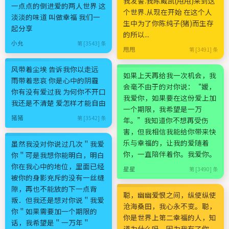
我发誓.我陈威凯(甩甩)来到这
一点点的倒进爱的两人世界 这
个世界.从现在开始 在这个人
淡淡的味道 叫做幸福 我们一
生中为了你陈纯子(猪)而生存
起分享
的所以...
小允
第 [3543] 条
甩甩
第 [3491] 条
风带着尘埃 告诉我你以走远
如果上天再给我一次机会，我
雨带着悲哀 你是心中的阴霾
会毫不由于的对你说：“媛，
你有没有爱过我 为何你不开口
我爱你，如果要在这份爱上加
我还是不清楚 爱怎样才能自由
一个期限，我希望是一万
猪猪
第 [3542] 条
年。”我知道你不想再受伤
害，但我相信我能给你带来快
乐与幸福的，让我的爱随着
虽然我没对你说过几次＂我爱
你，一直陪伴着你。我爱你。
你＂可是我想你能明白，明白
你在我心中的地位，里面已经
星星
第 [3490] 条
被你的身影充斥的没有一丝缝
隙，再也不能放的下一点背
聪，幽幽爱恨之间，纵使纵使
叛．但我还是想对你说＂我爱
沧海桑田，我心永不变。聪，
你＂如果需要加一个期限的
你是世界上第二幸福的人，知
话，我希望是＂一万年＂
道为什么吗，因为我有了你，