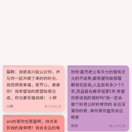
猫眯：我很高兴能认识你，并
秋秋:虽然老公有天大的错有天
与你一起共度了美好的时光，
大的不成熟,都希望你能够理
我觉得很幸福，很开心，谢谢
解我包容我,人生能有多少个5
你！我希望我的愿望能够达
年,而且是在最年轻那5年.希望
成，你也要祝福我哦！ 小胖
你原谅我的错好吗?我一定会
做个好老公好好疼你的 永远深
小胖
第 [3589] 条
爱你的君...等你爱你直到永远
晓君
wo的爱你在那里啊，快点来
晓君
第 [3538] 条
到我的身旁吧？我会永远的等