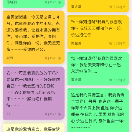
孙晓鹏
第 [3579] 条
黄金勇
第 [3530] 条
宝贝猪猪苗！今天是２月１４
Yo!~你知道吗?我真的很喜欢
号，你就是我心中的小猪，永
你!~ 我想天天都和你在一起.
远的跟着我，让我永远的拥有
永远抱住你......
你，关心你，爱护你，喂饱
你，满足你的一切，我无怨无
黄金勇
第 [3529] 条
悔～～～爱你的老公．
Yo!~你知道吗?我真的很喜欢
刘云
第 [3578] 条
你!~ 我想天天都和你在一起.
永远抱住你......
安……可是我真的放的下吗？
希望你一切顺利……好好照顾
黄金勇
第 [3528] 条
自己……我会坚持的DENG
……WO 我相信我们还没结
这是我的爱情宣言，我要告诉
束…………努力吧！我期
全世界！ 丹丹: 也许这一辈子
待……
你都不会爱上我 但是 你永远
都会 在我的 心 里面 就象我的
JJ
第 [3577] 条
心 永远在我 的 身体里面一样~
~~~~~~~~`
这是我的爱情宣言，我要告诉