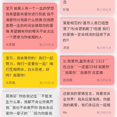
念
宝贝 如果人有一个一生的梦想
彭强
第 [3498] 条
我希望是将爱你进行到底 我不
清楚你对我是什么感情 但我愿
爱是相互的! 虽然人类已经堕
意用一生的时间去换取你的爱
落了!社会更肮脏了!但是 我们
情 希望拥有你的哪天不会太远
的爱情一定会纯洁的延续下去
一个愿意为你戒烟的人
的!!
大笨猪
第 [3549] 条
潇潜
第 [3497] 条
宝贝，我会等你的！我们一起
沁:我爱你,直到永远`1313``
努力，我们一定要在一起！咱
在过去``一定是3344 我爱你`
们互相搀扶，白头到老，好
`我爱你``我爱你 古奕南
吗？我爱你！
古奕南
第 [3496] 条
大笨猪
第 [3548] 条
这是我的爱情宣言，我要告诉
莫燕芬`你给我记住``不管发
全世界！我永远爱海燕，你是
生什么事，我都不会让你离开
我的最爱，我们永远在一起哦
我 `我也不会离开你 我会永远
Me
爱你一辈子的```因为你是我
第 [3495] 条