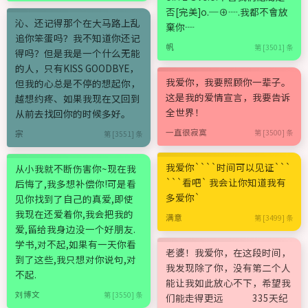
否[完美]o.─⊕┈.我都不會放
沁、还记得那个在大马路上乱
棄你┈
追你笨蛋吗？我不知道你还记
帆
第 [3501] 条
得吗？但是我是一个什么无能
的人，只有KISS GOODBYE，
我爱你，我要照顾你一辈子。
但我的心总是不停的想起你，
这是我的爱情宣言，我要告诉
越想约疼、如果我现在又回到
全世界！
从前去找回你的时候多好。
一直很寂寞
第 [3500] 条
宗
第 [3551] 条
我爱你````时间可以见证```
从小我就不断伤害你~现在我
```看吧` 我会让你知道我有
后悔了,我多想补偿你!可是看
多爱你`
见你找到了自己的真爱,即使
我现在还爱着你,我会把我的
满意
第 [3499] 条
爱,留给我身边没一个好朋友.
学书,对不起,如果有一天你看
老婆！我爱你，在这段时间，
到了这些,我只想对你说句,对
我发现除了你，没有第二个人
不起.
能让我如此放心不下，希望我
刘博文
第 [3550] 条
们能走得更远 335天纪