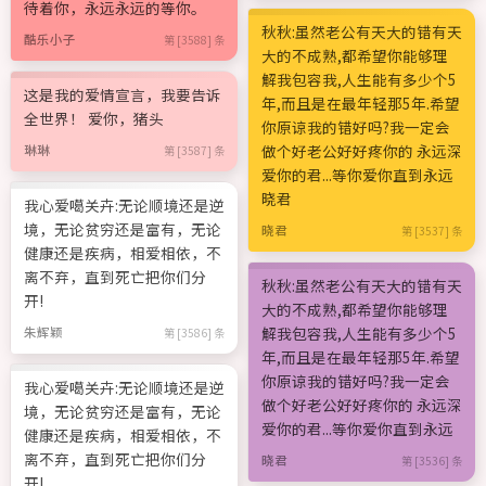
待着你，永远永远的等你。
秋秋:虽然老公有天大的错有天
酷乐小子
第 [3588] 条
大的不成熟,都希望你能够理
解我包容我,人生能有多少个5
这是我的爱情宣言，我要告诉
年,而且是在最年轻那5年.希望
全世界！ 爱你，猪头
你原谅我的错好吗?我一定会
做个好老公好好疼你的 永远深
琳琳
第 [3587] 条
爱你的君...等你爱你直到永远
晓君
我心爱噶关卉:无论顺境还是逆
境，无论贫穷还是富有，无论
晓君
第 [3537] 条
健康还是疾病，相爱相依，不
离不弃，直到死亡把你们分
秋秋:虽然老公有天大的错有天
开!
大的不成熟,都希望你能够理
解我包容我,人生能有多少个5
朱辉颖
第 [3586] 条
年,而且是在最年轻那5年.希望
你原谅我的错好吗?我一定会
我心爱噶关卉:无论顺境还是逆
做个好老公好好疼你的 永远深
境，无论贫穷还是富有，无论
爱你的君...等你爱你直到永远
健康还是疾病，相爱相依，不
离不弃，直到死亡把你们分
晓君
第 [3536] 条
开!