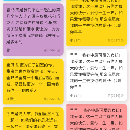
我爱你，这一生以拥有你为最
睿 今天是我们不在一起过的第
大的快乐，爱你一生一世。如
几个情人节了 没有玫瑰花和巧
果爱你需要等待,那么我愿意
克力 更没有你在身边 心里充
我的一生去换你的爱~!~!我爱
满了酸楚和泪水 街上的一对对
你早早~!~
情侣刺痛着我的眼睛 我在今天
小Sam
第 [3517] 条
是多余的...
蓉
第 [3567] 条
早早：我心中最可爱的女孩！
我爱你，这一生以拥有你为最
宝贝,甜蜜的日子甜蜜的你，
大的快乐，爱你一生一世。如
甜蜜的世界甜蜜的我。今天，
果爱你需要等待,那么我愿意
全世界全有一个理由甜蜜。而
我的一生去换你的爱~!~!我爱
我，是最甜蜜的一个，因为我
你早早~!~
有你——我的爱人
小Sam
第 [3516] 条
江惠生
第 [3566] 条
早早： 我心中最可爱的女孩！
今天是情人节，我们虽然不在
我爱你，这一生以拥有你为最
一起~！但我们的心是永远在
大的快乐，爱你一生一世。如
一起的~！我爱你老婆`~！雪
果爱你需要等待,那么我愿意