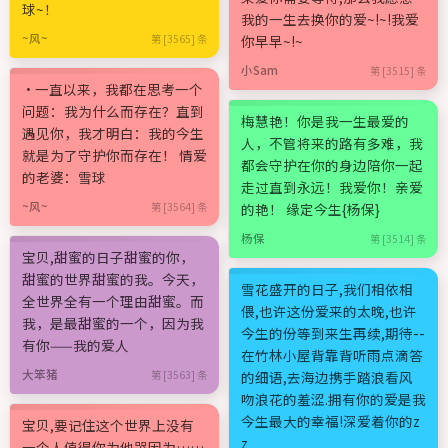
球~！
我的一生去换你的爱~!~!我爱
~风~
第 [3565] 条
你早早~!~
小Sam
第 [3515] 条
·一直以来，我都在思考一个
问题：我为什么而存在？直到
梅慧艳！你是我一生最爱的
遇见你，我才明白：我的今生
人，不管将来的路有多难，我
就是为了守护你而存在！ 情爱
都会守护在你的身边陪你一起
的老婆：雪球
走过直到永远！我爱你！亲爱
~风~
第 [3564] 条
的艳！ 缘定今生{杨保}
杨保
第 [3514] 条
宝贝,甜蜜的日子甜蜜的你，
甜蜜的世界甜蜜的我。今天，
雪花盛开的日子,我们相依相
全世界全有一个理由甜蜜。而
偎,也许这份爱来的太晚,也许
我，是最甜蜜的一个，因为我
今生的份等到来生再续,期待--
有你——我的爱人
在竹林小屋背靠背听雨点滴答
大笨猪
第 [3563] 条
的细语,去海边携手踏浪看风
吻浪花的羞涩.拥有你的爱是我
今生最大的幸福!深爱着你的z
宝贝,要记住这个世界上没有
z
一个人值得你为他哭因为……