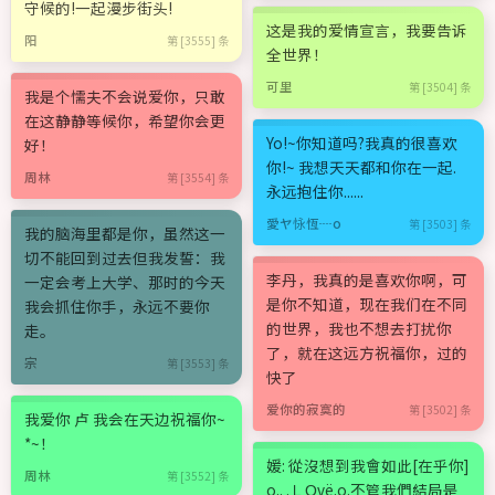
守候的!一起漫步街头!
这是我的爱情宣言，我要告诉
阳
第 [3555] 条
全世界！
可里
第 [3504] 条
我是个懦夫不会说爱你，只敢
在这静静等候你，希望你会更
Yo!~你知道吗?我真的很喜欢
好！
你!~ 我想天天都和你在一起.
周林
第 [3554] 条
永远抱住你......
愛ヤ怺恆┈o
第 [3503] 条
我的脑海里都是你，虽然这一
切不能回到过去但我发誓：我
李丹，我真的是喜欢你啊，可
一定会考上大学、那时的今天
是你不知道，现在我们在不同
我会抓住你手，永远不要你
的世界，我也不想去打扰你
走。
了，就在这远方祝福你，过的
宗
第 [3553] 条
快了
爱你的寂寞的
第 [3502] 条
我爱你 卢 我会在天边祝福你~
*~！
媛: 從沒想到我會如此[在乎你]
周林
第 [3552] 条
o.. .ＬΟvё.o.不管我們結局是