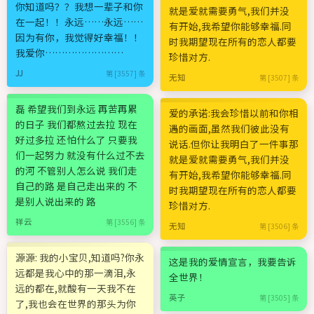
你知道吗？？我想一辈子和你
就是爱就需要勇气,我们并没
在一起！！永远……永远……
有开始,我希望你能够幸福.同
因为有你，我觉得好幸福！！
时我期望现在所有的恋人都要
我爱你……………………
珍惜对方.
JJ
第 [3557] 条
无知
第 [3507] 条
磊 希望我们到永远 再苦再累
爱的承诺:我会珍惜以前和你相
的日子 我们都熬过去拉 现在
遇的画面,虽然我们彼此没有
好过多拉 还怕什么了 只要我
说话.但你让我明白了一件事那
们一起努力 就没有什么过不去
就是爱就需要勇气,我们并没
的河 不管别人怎么说 我们走
有开始,我希望你能够幸福.同
自己的路 是自己走出来的 不
时我期望现在所有的恋人都要
是别人说出来的 路
珍惜对方.
祥云
第 [3556] 条
无知
第 [3506] 条
源源: 我的小宝贝,知道吗?你永
这是我的爱情宣言，我要告诉
远都是我心中的那一滴泪,永
全世界！
远的都在,就酸有一天我不在
英子
第 [3505] 条
了,我也会在世界的那头为你