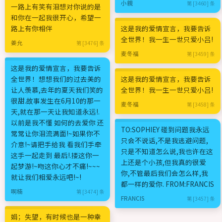
小親
第 [3460] 条
一路上有笑有泪想对你说的是
和你在一起我很开心，希望一
路上有你相伴
这是我的爱情宣言，我要告诉
全世界！我一生一世只爱小吕!
姜允
第 [3476] 条
麦冬福
第 [3459] 条
这是我的爱情宣言，我要告诉
全世界！想想我们的过去美的
这是我的爱情宣言，我要告诉
让人羡慕,去年的夏天我们笑的
全世界！我一生一世只爱小吕!
很甜.故事发生在6月10的那一
麦冬福
第 [3458] 条
天,就在那一天让我知道永远!.
以前是我不懂 如何的去爱你 还
TO:SOPHIEY 碰到问题我永远
常常让你泪流满面!~如果你不
只会不说话,不是我逃避问题,
介意!~请把手给我 看我们手牵
只是不知道怎么说,我也许在这
这手一起走到 最后!.搂这你一
上还是个小孩,但我真的很爱
起梦游!~吻这你心才不痛!~~~
你,不管最后我们会怎么样,我
就让我们相爱永远吧!~!
都一样的爱你. FROM:FRANCIS
啊楠
第 [3474] 条
FRANCIS
第 [3457] 条
娟；失望，有时候也是一种幸