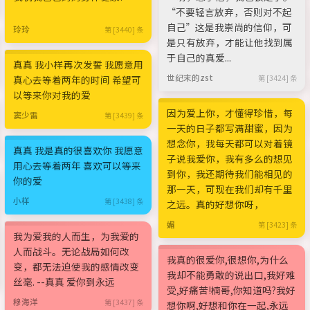
“不要轻言放弃，否则对不起
自己”这是我崇尚的信仰，可
玲玲
第 [3440] 条
是只有放弃，才能让他找到属
于自己的真爱...
真真 我小样再次发誓 我愿意用
世纪末的zst
真心去等着两年的时间 希望可
第 [3424] 条
以等来你对我的爱
因为爱上你，才懂得珍惜，每
窦少雷
第 [3439] 条
一天的日子都写满甜蜜，因为
想念你，我每天都可以对着镜
真真 我是真的很喜欢你 我愿意
子说我爱你，我有多么的想见
用心去等着两年 喜欢可以等来
到你，我还期待我们能相见的
你的爱
那一天，可现在我们却有千里
小样
第 [3438] 条
之远。真的好想你呀，
媚
第 [3423] 条
我为爱我的人而生，为我爱的
人而战斗。无论战局如何改
我真的很爱你,很想你,为什么
变，都无法迫使我的感情改变
我却不能勇敢的说出口,我好难
丝毫. --真真 爱你到永远
受,好痛苦!楠哥,你知道吗?我好
穆海洋
第 [3437] 条
想你啊,好想和你在一起,永远