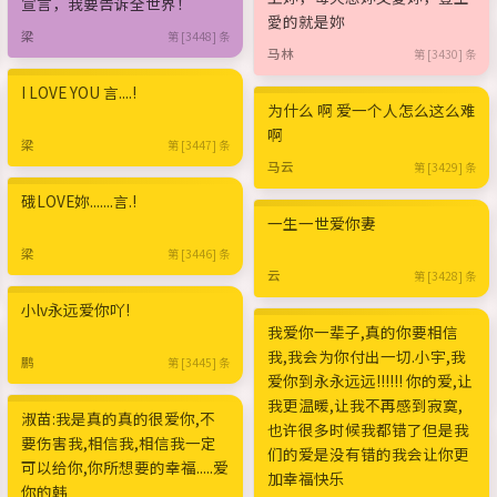
宣言，我要告诉全世界！
愛的就是妳
梁
第 [3448] 条
马林
第 [3430] 条
I LOVE YOU 言....!
为什么 啊 爱一个人怎么这么难
啊
梁
第 [3447] 条
马云
第 [3429] 条
硪LOVE妳.......言.!
一生一世爱你妻
梁
第 [3446] 条
云
第 [3428] 条
小lv永远爱你吖!
我爱你一辈子,真的你要相信
我,我会为你付出一切.小宇,我
鹏
第 [3445] 条
爱你到永永远远!!!!!! 你的爱,让
我更温暖,让我不再感到寂寞,
淑苗:我是真的真的很爱你,不
也许很多时候我都错了但是我
要伤害我,相信我,相信我一定
们的爱是没有错的我会让你更
可以给你,你所想要的幸福.....爱
加幸福快乐
你的韩