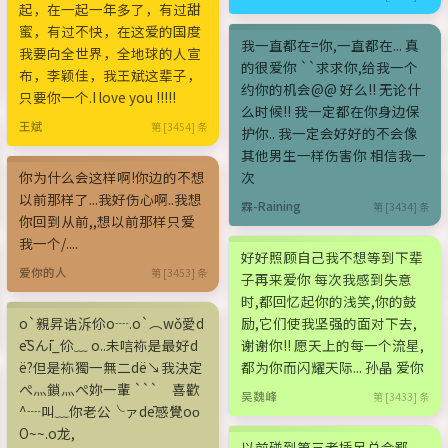
起，在一起一年多了，有过甜
蜜，有过不快，在这爱的国度
我一直都在=你,一直都在... 真
我要向全世界，全地球的人宣
的很爱你 ``求求你,给我一个
布，李颖佳，我王斌这辈子，
约你的机会@@ 好么!! 无论什
只要你一个.I love you !!!!!
么时候!! 我一定都在你身边保
王斌
第 [3454] 条
护你.. 我一定会好好的不会像
其他男生一样伤害你 相信我一
你为什么会这样啊!你边的不想
次
以前那样了...我好伤心啊..我想
霖-Raining
第 [3434] 条
你回到从前,,想以前那样只爱
我一个/....
好好照顾自己我不想等到下辈
爱你的人
第 [3453] 条
子再来爱你 每次我感到失意
时,都回忆起你的浅笑,你的鼓
o`親昇诰泝伱o┈.o`︵wǒ愛d
励,它们使我坚强的面对下去,
ēSんī_伱﹏ o..未唁袮是最好d
谢谢你!! 愿天上的每一个流星,
ё?但是袮獨一無二dё↘我決定
都为你而闪耀天际... 孙晶 爱你
ぺ灬鎖灬ぺ妳一輩 ``` 喜歡
吴魏峰
第 [3433] 条
^┈叫﹏你老公╰ァdē感覺oο
О~~.o龙,
以前碰到第三者插足总会鄙