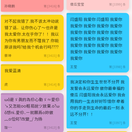
傻瓜莹莹
第 [3399] 条
孙晓鹏
第 [3416] 条
闫盛阳 我爱你 闫盛阳 我爱你
对不起我错了.我不该太冲动说
我爱你 我爱你 我爱你 我爱你
错了话．让你伤心了～也许是
我爱你 我爱你 我爱你 我爱你
我太爱你.太在乎你了！！我以
我爱你 我爱你 我爱你 我爱你
为你有男朋友而不理我了.你能
我爱你 我爱你 我爱你 我爱你
原谅我吗?给我个机会行吗????
我爱你 我爱你 我爱你 我爱你
蔡坤
第 [3415] 条
我爱你
王莹
第 [3398] 条
我爱蓝清
我决定和你生生世世不分开 我
虎
第 [3414] 条
发誓会永远爱你 做你最幸福的
傻瓜 闫盛阳我会永远爱你 我会
ωǒ是ゞ眞的為伱心動ゞ≈愛伱
用我的一生去好好珍惜你 牵着
↘又怎能oo輕易說ツ放棄.o?ω
你的手走到生命的最后一刻 永
ǒ想ni..愛伱..ー就願爲o妳做
远不分开！！
︷o任何?改變_/ 为扬
王莹
第 [3397] 条
璇~~
第 [3413] 条