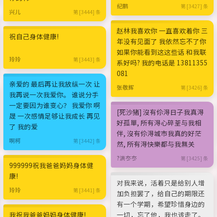
纪鹏
第 [3427] 条
兴儿
第 [3444] 条
赵林我喜欢你 一直喜欢着你 三
祝自己身体健康!
年没有见面了 我依然忘不了你
如果你能看到这这些话 和我联
玲玲
第 [3443] 条
系好吗? 我的电话是 13811355
081
亲爱的 最后再让我放纵一次 让
张敬辉
第 [3426] 条
我再说一次我爱你。 谁说分手
一定要因为谁变心？ 我爱你 啊
[死沙猪] 沒有伱淂日子我真淂
晟 一次感情足够让我成长 再见
好孤單, 所有淂心碎荃与我相
了 我的爱
伴, 沒有伱淂城市我真的好茫
啊柯
第 [3442] 条
然, 所有淂快樂都与我無关
?洪冭冭
第 [3425] 条
999999祝我爸爸妈妈身体健
康!
对我来说，活着只是给别人增
玲玲
第 [3441] 条
加负担罢了，给自己的期限还
有一个学期，希望珍惜身边的
我祝我爸爸妈妈身体健康!
一切，忘了他，我也该走了。