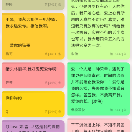
婷婷
第 [3452] 条
夷，但是遇到以有心上人的你
后，我开始心虚，爱上心有所
小馨，我永远相信一见钟情，
属的人真的不对吗？嘉雯，难
我永远爱你。相信我啊。
道我只有放弃的份吗？请给我
一次机会，实在不行的话半次
也可以，我会用四舍五入的方
爱你的猫哥
法把它变为一次。
猫哥
朱佳
第 [3451] 条
第 [3432] 条
猪头林丽华,我好鬼死爱你啊!
爱一个人是一种荣幸，遇到了
你更是我得幸运。时间的流逝
并不能阻止我爱你！！爱你是
牙签
第 [3450] 条
我的选择，失去你我不知道会
怎样。答应我，不要离开我。
操你妈的.
爱你的松。{凌侠}
傲松凌侠
第 [3431] 条
Q
第 [3449] 条
平平淡淡遇上妳，不知不覺愛
硪 love 妳 言.....! 这是我的爱情
上妳，每天想妳又愛妳，壹生