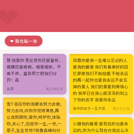
❤ 我也贴一张
慧:我爱你 无论贫穷还是富有，
凤霞你是我一生难以忘记的人
健康还是疾病，相爱相依，不
是我的最爱 我们有着美好的回
离不弃，直到死亡把我们分
忆即使我们不能结婚 不能永远
开！森
的再一起你也是我永远不会忘
掉的爱人 我们的爱是刻骨铭心
丛森
第 [3488] 条
的 我早已在我心底深深的刻上
了你的名字 我爱你永远
雪!! 答应你的我都会努力去做,
爱你的梁子一生不变
第 [3472] 条
努力去改,改到你觉得满意,再
让我照顾你,爱你,呵护你,体贴
你,关心了,包容你一生,一世,一
小魏我的最爱 是现在的也是永
辈子,生生世世!!我鲁森峰向对
远的,你为什么现在对我这么冷