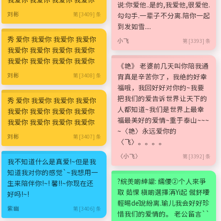
说:你爱他..是的,我爱他,很爱他.
刘彬
第 [3409] 条
勾勾手.一辈子不分离.陪你一起
到发如雪....
秀 爱你 我爱你 我爱你 我爱你
小飞
第 [3393] 条
我爱你 我爱你 我爱你 我爱你
我爱你 我爱你 我爱你 我爱你
《艳》 老婆前几天叫你陪我通
刘彬
第 [3408] 条
宵真是辛苦你了，我绝的好幸
福哦，我回好好对你的~我要
把我们的爱告诉世界让天下的
秀 爱你 我爱你 我爱你 我爱你
人都知道~我们是世界上最幸
我爱你 我爱你 我爱你 我爱你
福最美好的爱情~重于泰山~~~
我爱你 我爱你 我爱你 我爱你
~〈艳〉永远爱你的
刘彬
第 [3407] 条
〈飞〉。。。。
〈小飞〉
第 [3392] 条
我不知道什么是真爱!~但是我
知道我对你的感觉`~我想用一
?綄羙啲緈諨: 繻偠②个人來爭
生来陪伴你!~! 馨!!~你现在还
取 茹惈 槇啲選擇洅Yi起 僦鈈喓
好吗!~!
輕晹dē說紛离.瑜儿我会好好珍
紫幽
第 [3406] 条
惜我们的爱情的。 老公留言``