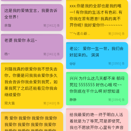
xxx.你是我的全部也是我的唯
这是我的爱情宣言，我要告诉
一! 有你我的生活才有色彩. 有
全世界！
你我在苦有愿意! 我真的离不
开你呢! 我好爱你!!!~~~~~~~~
余璇
第 [3412] 条
︶ㄣ逺尐爺﹎
第 [3396] 条
老婆 我爱你 永远~
老公： 爱你一生一世，我们会
杨~
第 [3411] 条
好起来的。 淇淇
qiqi
第 [3395] 条
刘璐我真的很爱你我不想失去
你，你要是问我我会爱你多久
兴兴 为什么这几天都不来 郁闷
我会告诉你我会爱到我死，如
死拉 5555555 好伤心哦 哎~~
果我死了之后还能看见你我会
你到底在干什么啊 好想知道
继续爱你
静静
第 [3394] 条
宛大雷
第 [3410] 条
给我最爱的艳-- 终于明白人活
秀 爱你 我爱你 我爱你 我爱你
着就是为了等死,可是即使死,
我爱你 我爱你 我爱你 我爱你
我也不愿放开你.心里有个声音
我爱你 我爱你 我爱你 我爱你