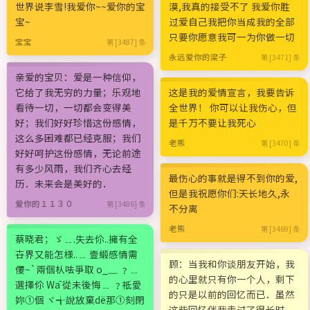
世界说李雪!我爱你~~爱你的宝
漠,我真的接受不了 我爱你胜
宝~
过爱自己我把你当成我的全部
只要你愿意我可一为你做一切
宝宝
第 [3487] 条
永远爱你的梁子
第 [3471] 条
亲爱的宝贝：爱是一种信仰，
它给了我无穷的力量；乐观地
这是我的爱情宣言，我要告诉
看待一切，一切都会变得美
全世界！ 你可以让我伤心，但
好；我们好好珍惜这份感情，
是千万不要让我死心
这么多困难都已经克服；我们
老熊
第 [3470] 条
好好呵护这份感情，无论前途
有多少风雨，我们齐心去经
最伤心的事就是得不到你的爱,
历．未来会是美好的．
但是我祝愿你们:天长地久,永
爱你的１１３０
第 [3486] 条
不分离
老熊
第 [3469] 条
蔡晓君；ゞ﹎.失去伱..擁有全
卋界又能怎様..﹎ 壹緞感情需
顾：当我和你谈朋友开始，我
偠~`兩個朲呿爭取 o_﹏ ﹖﹎
的心里就只有你一个人，剩下
選擇伱 Wā 從未後悔﹎ ﹖祗愛
的只是以前的回忆而已．虽然
妳①個 ヾ╅說放棄dё那①刻閉
这些回忆伴我走过了很长时