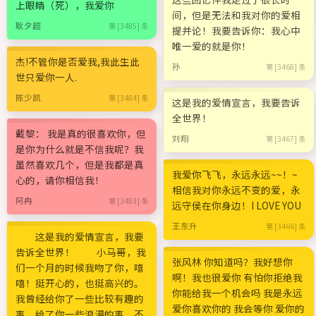
上眼睛（死），我爱你
间，但是无法和我对你的爱相
耿夕超
第 [3485] 条
提并论！我要告诉你：我心中
唯一爱的就是你！
杰!不管你是否爱我,我此生此
孙
第 [3468] 条
世只爱你一人.
陈少凯
第 [3484] 条
这是我的爱情宣言，我要告诉
全世界！
戴黎： 我是真的很喜欢你，但
刘翔
第 [3467] 条
是你为什么就是不信我呢？我
虽然喜欢几个，但是我都是真
我爱你飞飞，永远永远~~！~
心的，请你相信我！
相信我对你永远不变的爱，永
阿冉
第 [3483] 条
远守侯在你身边！I LOVE YOU
王东升
第 [3466] 条
这是我的爱情宣言，我要
告诉全世界！ 小马哥，我
张风林 你知道吗？我好想你
们一个月的时候我吻了你，嘻
啊！我也很爱你 有怕你拒绝我
嘻！挺开心的，也挺高兴的。
你能给我一个机会吗 我是永远
我曾经给你了一些比较有趣的
爱你喜欢你的 我会等你 爱你的
事，给了你一些浪漫的事，不