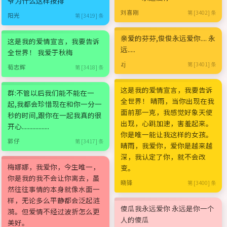
爷为什么这样按排
刘喜刚
第 [3402] 条
阳光
第 [3419] 条
亲爱的芬芬,俊俊永远爱你.... 永
这是我的爱情宣言，我要告诉
远.....
全世界！ 我爱于秋梅
zj
第 [3401] 条
荀志辉
第 [3418] 条
这是我的爱情宣言，我要告诉
群:不管以后我们能不能在一
全世界！ 晴雨，当你出现在我
起,我都会珍惜现在和你一分一
面前那一克，我感觉好象天使
秒的时间,跟你在一起我真的很
出现，心跳加速，害羞起来。
开心..................
你是唯一能让我这样的女孩。
郭仔
第 [3417] 条
晴雨，我爱你，爱你是越来越
深，我认定了你，就不会改
梅娜娜，我爱你，今生唯一，
变。
你是我的我不会让你离去，虽
晓锋
第 [3400] 条
然往往事情的本身就像水面一
样，无论多么平静都会泛起涟
傻瓜我永远爱你 永远是你一个
漪。但爱情不经过波折怎么更
人的傻瓜
美好。