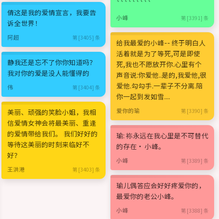
`````````
倩这是我的爱情宣言，我要告
小峰
第 [3391] 条
诉全世界！
阿超
第 [3405] 条
给我最爱的小峰-- 终于明白人
活着就是为了等死,可是即使
静我还是忘不了你你知道吗？
死,我也不愿放开你.心里有个
我对你的爱是没人能懂得的
声音说:你爱他..是的,我爱他,很
爱他.勾勾手.一辈子不分离.陪
伟
第 [3404] 条
你一起到发如雪....
爱你的瑜
美丽、顽强的笑脸小姐，我相
第 [3390] 条
信爱情女神会将最美丽、重逢
的爱情带给我们。 我们好好的
瑜: 袮永远在我心里是不可替代
等待这美丽的时刻来临好不
的存在· 小峰。
好？
小峰
第 [3389] 条
王洪港
第 [3403] 条
瑜儿偶答应会好好疼爱你的，
最爱你的老公小峰。
小峰
第 [3388] 条