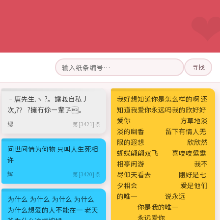
寻找
﹣唐先生.ヽ ?。讓莪自私丿
我好想知道你是怎么样的啊 还
次,?？ ?擁冇伱ー輩孒。
知道我爱你永远吗我的欣好好
爱你 方草地淡
缌
第 [3421] 条
淡的幽香 留下有情人无
限的遐想 欣欣然
问世间情为何物 只叫人生死相
蝴蝶翩翩双飞 喜吱吱鸳鸯
许
相亭闲游 我不
尽仰天看去 刚好是七
辉
第 [3420] 条
夕相会 爱是他们
的唯一 说永远
为什么 为什么 为什么 为什么
你是我的唯一
为什么想爱的人不能在一 老天
永远爱你