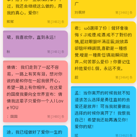
广
过，我还会继续这么做的，用
我的真心，爱你！
刘枫轩
第 [3465] 条
辉辉
第 [3482] 条
君； ωǒ選择了伱┊僦钚會後
悔ゞぷ戒煙.戒酒.戒不了對伱的
珺，我喜欢你，直到永远！
情,躵註眼錑吥洅逗留;說放掱
卻騇吥嘚調頭,喜歡是ー種感
秋
第 [3481] 条
覺.噯是ー種責任!真能瞬间放
弃︵何苦那么愛伱﹖你要记住
倩倩： 我们走到了一起不容
紟鉎爱伱1.個，永远不变。
易，一路上有笑有泪，想对你
超
第 [3464] 条
说的是和你在一起我很开心，
希望一路上有你相伴。在这爱
孟：当你离开的时候我就不知
的国度我要向全世界宣布：倩
道该怎么选择是勇往直前的去
倩我这辈子只爱你一个人I Lov
爱还是放弃！可当我就要做出
e YOU
选择的时候你离开了！我恨我
：国国
第 [3480] 条
自己！希望我还能再遇见你！
爱你的斌！
迪，我已经做好了爱你一生的
斌
第 [3463] 条