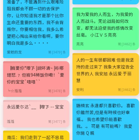
准备了，不管遇到什么艰难险
阻我都会不顾一切的去保护
我为爱我的人而生，为我爱的
你，让你知道我才是那个比你
人而战斗。无论战局如何改
生命还重要的东西，我不会背
变，都无法迫使我的感情改变
叛你，你要相信我，我多么希
丝毫。 小江ＶＳ亮亮
望把心掏出来给你看啊，要你
明白我是多么····
亮亮
第 [3462] 条
爱她的龙
第 [3479] 条
人的一生有很都困难 但是我坚
持的走过来了 我象大家控告全
▕峩薆伱°瓈孒 |説吥清~ |袮哪
世界的人 我安旭 永远爱 于丽
鋰恏.﹖ 但峩94稀饭你嘞！`薆
慧
伱的宝宝`嘻嘻``
安利
第 [3461] 条
┕☆湉湉
第 [3478] 条
鍦楠玄 永遠都只喜歡伱。 喜歡
永远薆尓达`__▕瓈孒 -- 宝宝
伱雖然苦,但是有時候也好幸
福.。 我也希望伱能喜歡
湉湉
第 [3477] 条
我。.。 可是 有可能嗎？ 我愛
你施 Q 親
南瓜：我们走到了一起不容易