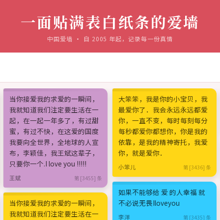
一面贴满表白纸条的爱墙
中国爱墙 · 自 2005 年起，记录每一份真情
当你接爱我的求爱的一瞬间，
大笨笨，我是你的小宝贝，我
我就知道我们注定要生活在一
最爱你了．我会永远永远都爱
起，在一起一年多了，有过甜
你，一直不变，每时每刻每分
蜜，有过不快，在这爱的国度
每秒都爱你都想你，你是我的
我要向全世界，全地球的人宣
依靠，是我的精神寄托，我爱
布，李颖佳，我王斌这辈子，
你，就是爱你．
只要你一个.I love you !!!!!
小笨儿
第 [3436] 条
王斌
第 [3455] 条
如果不能够给 爱 的人幸福 就
当你接爱我的求爱的一瞬间，
不必说无畏Iloveyou
我就知道我们注定要生活在一
李洋
第 [3435] 条