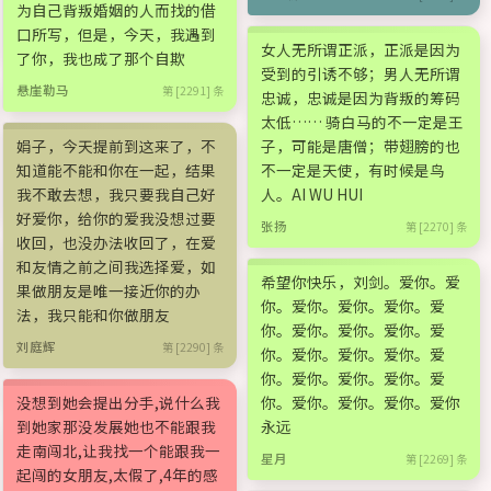
为自己背叛婚姻的人而找的借
口所写，但是，今天，我遇到
女人无所谓正派，正派是因为
了你，我也成了那个自欺
受到的引诱不够；男人无所谓
悬崖勒马
第 [2291] 条
忠诚，忠诚是因为背叛的筹码
太低…… 骑白马的不一定是王
娟子，今天提前到这来了，不
子，可能是唐僧；带翅膀的也
知道能不能和你在一起，结果
不一定是天使，有时候是鸟
我不敢去想，我只要我自己好
人。AI WU HUI
好爱你，给你的爱我没想过要
张扬
第 [2270] 条
收回，也没办法收回了，在爱
和友情之前之间我选择爱，如
希望你快乐，刘剑。爱你。爱
果做朋友是唯一接近你的办
你。爱你。爱你。爱你。爱
法，我只能和你做朋友
你。爱你。爱你。爱你。爱
刘庭辉
第 [2290] 条
你。爱你。爱你。爱你。爱
你。爱你。爱你。爱你。爱
没想到她会提出分手,说什么我
你。爱你。爱你。爱你。爱你
到她家那没发展她也不能跟我
永远
走南闯北,让我找一个能跟我一
星月
第 [2269] 条
起闯的女朋友,太假了,4年的感