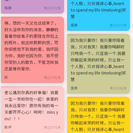
个人抱，只对我讲心事,Iwant
柏霖
第 [2275] 条
to spend my life timeloving(祁
慧
琳，想的一天又在这结束了，
盛勇
第 [2257] 条
好久没听到你的消息，静静的
看着你给兔子的那挂在你包上
因为我只要你！我只要你陪着
的照片，就这样默默的想，可
我，只对我笑！我要你喝醉时
你却感觉不到我的爱，我坏因
只吻我一个，只逗我一个.我要
为你，我好也因为你．我不想
你躲起来哭的时候，只让我一
你受别人的欺负，不管怎样我
个人抱，只对我讲心事,Iwant
还是等你爱你．
to spend my life timeloving(祁
辉
第 [2274] 条
慧
盛勇
第 [2256] 条
老公遇到你真的好幸福！我要
一生一世和你在一起！亲爱的
因为我只要你！我只要你陪着
我永远爱你！愿你有我的每一
我，只对我笑！我要你喝醉时
天都开开心心！呵呵！ miss y
只吻我一个，只逗我一个.我要
ou！！！
你躲起来哭的时候，只让我一
紫伊
第 [2273] 条
个人抱，只对我讲心事,Iwant