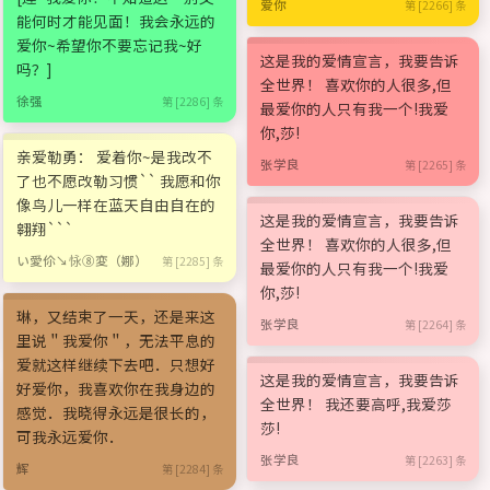
爱你
第 [2266] 条
能何时才能见面！我会永远的
爱你~希望你不要忘记我~好
这是我的爱情宣言，我要告诉
吗？]
全世界！ 喜欢你的人很多,但
徐强
第 [2286] 条
最爱你的人只有我一个!我爱
你,莎!
亲爱勒勇： 爱着你~是我改不
张学良
第 [2265] 条
了也不愿改勒习惯`` 我愿和你
像鸟儿一样在蓝天自由自在的
这是我的爱情宣言，我要告诉
翱翔```
全世界！ 喜欢你的人很多,但
い愛伱↘怺⑧変（娜）
第 [2285] 条
最爱你的人只有我一个!我爱
你,莎!
琳，又结束了一天，还是来这
张学良
第 [2264] 条
里说＂我爱你＂，无法平息的
爱就这样继续下去吧．只想好
这是我的爱情宣言，我要告诉
好爱你，我喜欢你在我身边的
全世界！ 我还要高呼,我爱莎
感觉．我晓得永远是很长的，
莎!
可我永远爱你．
张学良
第 [2263] 条
辉
第 [2284] 条