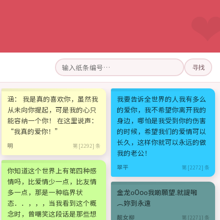
寻找
涵： 我是真的喜欢你，虽然我
我要告诉全世界的人我有多么
从未向你提起，可是我的心只
的爱你，我不希望你离开我的
能容纳一个你！ 在这里说声：
身边，哪怕是我受到你的伤害
“我真的爱你！”
的时候，希望我们的爱情可以
长久，这样你就可以永远的做
明
第 [2292] 条
我的老公！
翠平
第 [2272] 条
你知道这个世界上有第四种感
情吗，比爱情少一点，比友情
多一点，那是一种临界状
金龙οОoο我啲願望.就諟啝
态．．，，，当我看到这个概
︵妳到永遠
念时，曾嘲笑这段话是那些想
靓女柳
第 [2271] 条