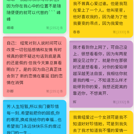
我不曾真心爱过谁。但是我现
因为你在我心中的位置不是随
在爱上了一个人。他叫星星，
随便便的就可以代替的``` 峰
他好喜欢我的，因为是为了他
峰
我要变的乖点，因为我爱他
峰峰
第 [2352] 条
春春
第 [2333] 条
自己： 经常对别人说时间可以
刚才看到你上网了，可自己没
改变一切包括感情和友情 有时
上．很想看看你，因为有两星
候真的很怀疑这句话到底是真
期没见过你了．就是你在那很
的还是假的 但我今天算总算看
好还是想看看，对你的爱陷得
明白了。是的 因为自己真正体
越深越无法自拔，我相信你就
会到了 新的恋情在蔓延 旧的恋
是我的唯一，不知道怎么样才
情在消弭
能得到你的爱，我想近距离的
孙娜
第 [2351] 条
靠近你，不想离开．
辉
第 [2332] 条
芳:人生短暂,所以我门要珍惜
每一刻..希望能把你的困惑,你
我曾经爱过一个女孩可是我不
的艰苦,换成我给你的幸福....也
知道好好珍惜她，可是到我失
希望我门永远快快乐乐的度过
去了我才知道我不懂的爱情一
我门的一生....