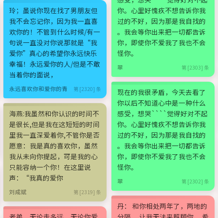
玲；虽说你现在找了男朋友但
你。心里好愧疚不想告诉你我
我不会忘记你，因为我一直喜
过的不好，因为那是我自找的
欢你的！不管到什么时候/有一
。我会等你出来把一切都告诉
句说一直没对你说那就是“我
你，即使你不爱我了我也不会
爱你”真心的希望你永远快乐
怪你。
幸福！永远爱你的人/但是不敢
翠
第 [2303] 条
当着你的面说，
永远喜欢你和爱你的青
第 [2320] 条
现在的我很矛盾，今天去看了
你以后不知道心中是一种什么
海燕:我虽然和你认识的时间不
感受，想哭````觉得好对不起
是很长,但是我在这短短的时间
你。心里好愧疚不想告诉你我
里我一直深爱着你,不管你是否
过的不好，因为那是我自找的
愿意：我是真的喜欢你，虽然
。我会等你出来把一切都告诉
我从未向你提起，可是我的心
你，即使你不爱我了我也不会
只能容纳一个你！在这里说
怪你。
声：“我真的爱你
翠
第 [2302] 条
刘成斌
第 [2319] 条
丹： 和你相处两年了，两地的
老弟，无论走多远，无论你爱
分隔， 让我无法来照顾你， 希