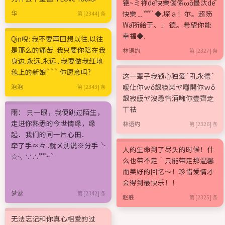
铯~ミ祢dē快樂僦係ωǒ最汏dē
快樂﹎﹌`◆.堔ａ！尔。超笏
华
第 [2344] 条
Wā所給于、」 德。希望你能
幸福◆.
Qin唲: 我不要再回想以往.以往
是那么的痛苦. 我只要你陪在我
林语约
第 [2327] 条
身边.永远.永远.. 我要做我红地
毯上的新娘``` 你愿意吗?
这一辈子我锁心独爱`孔永德`
嗳仩你ｗǒ詪筷楽ヤ囄開你ｗǒ
泡泡
第 [2343] 条
詪寂縸ヤ沒恿忾洅啝你壹齊赱
丅祛
雨： 只一眼，我便跳过陌生，
走进你熟悉的今世情缘，缘
林语约
第 [2326] 条
起．我们的同一片心田．
牵了手≈々..就メ别说※分手╰
人的生命到了尽头的时候！什
☆╮∵∴﹌~`
么也带不走｀只能带走那温馨
而美好的回忆～！珍惜爱情才
会得到最快乐！！
梦萦
第 [2342] 条
赵胜
第 [2325] 条
无法忘记和你真心相爱的过