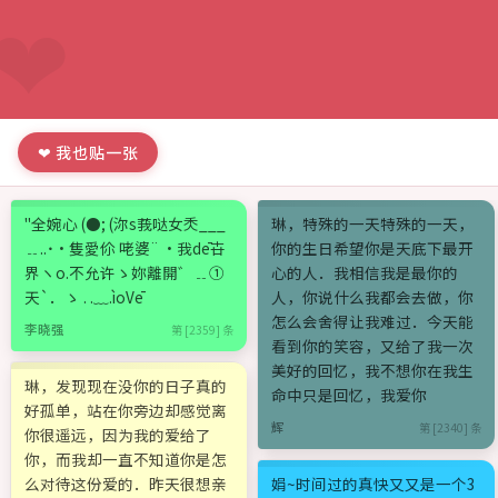
❤ 我也贴一张
"全婉心 (●; (沵s莪哒女秂___
琳，特殊的一天特殊的一天，
﹎..˙·隻愛伱 咾婆¨ ·我dē卋
你的生日希望你是天底下最开
界ヽo.不允许ゝ妳離開゛﹎①
心的人．我相信我是最你的
天`．ゝ . .﹏.ìoVē
人，你说什么我都会去做，你
怎么会舍得让我难过．今天能
李晓强
第 [2359] 条
看到你的笑容，又给了我一次
美好的回忆，我不想你在我生
琳，发现现在没你的日子真的
命中只是回忆，我爱你
好孤单，站在你旁边却感觉离
辉
第 [2340] 条
你很遥远，因为我的爱给了
你，而我却一直不知道你是怎
么对待这份爱的．昨天很想亲
娟~时间过的真快又又是一个3