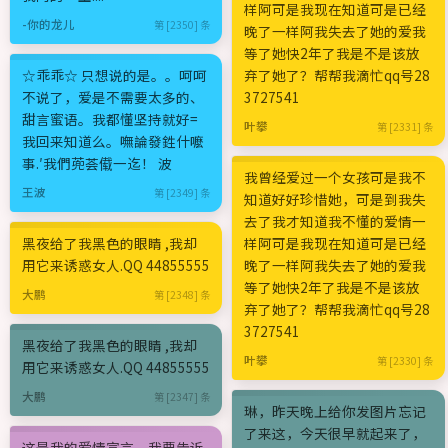
样阿可是我现在知道可是已经
-你的龙儿
第 [2350] 条
晚了一样阿我失去了她的爱我
等了她快2年了我是不是该放
☆乖乖☆ 只想说的是。。呵呵
弃了她了？帮帮我滴忙qq号28
不说了，爱是不需要太多的、
3727541
甜言蜜语。我都懂坚持就好=
叶攀
第 [2331] 条
我回来知道么。嘸論發鉎什嚒
事.′我們蔸荟傤一迄！ 波
我曾经爱过一个女孩可是我不
王波
第 [2349] 条
知道好好珍惜她，可是到我失
去了我才知道我不懂的爱情一
黑夜给了我黑色的眼睛 ,我却
样阿可是我现在知道可是已经
用它来诱惑女人.QQ 44855555
晚了一样阿我失去了她的爱我
等了她快2年了我是不是该放
大鹏
第 [2348] 条
弃了她了？帮帮我滴忙qq号28
3727541
黑夜给了我黑色的眼睛 ,我却
叶攀
第 [2330] 条
用它来诱惑女人.QQ 44855555
大鹏
第 [2347] 条
琳，昨天晚上给你发图片忘记
了来这，今天很早就起来了，
这是我的爱情宣言，我要告诉