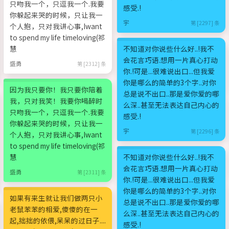
只吻我一个，只逗我一个.我要
感受.!
你躲起来哭的时候，只让我一
宇
第 [2297] 条
个人抱，只对我讲心事,Iwant
to spend my life timeloving(祁
慧
不知道对你说些什么好..!我不
会花言巧语.想用一片真心打动
盛勇
第 [2312] 条
你.!可是...很难说出口...但我爱
你是哪么的简单的3个字..对你
因为我只要你！我只要你陪着
总是说不出口..那是爱你爱的哪
我，只对我笑！我要你喝醉时
么深..甚至无法表达自己内心的
只吻我一个，只逗我一个.我要
感受.!
你躲起来哭的时候，只让我一
宇
第 [2296] 条
个人抱，只对我讲心事,Iwant
to spend my life timeloving(祁
慧
不知道对你说些什么好..!我不
会花言巧语.想用一片真心打动
盛勇
第 [2311] 条
你.!可是...很难说出口...但我爱
你是哪么的简单的3个字..对你
如果有来生就让我们做两只小
总是说不出口..那是爱你爱的哪
老鼠苯苯的相爱,傻傻的在一
么深..甚至无法表达自己内心的
起,拙拙的依偎,呆呆的过日子....
感受.!