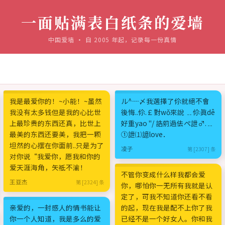
一面贴满表白纸条的爱墙
中国爱墙 · 自 2005 年起，记录每一份真情
我是最爱你的！~小能！~虽然
ル^┈〆我選擇了伱就絕不會
我没有太多钱但是我的心比世
後悔..伱.￡對wǒ來說 ﹎伱眞dê
上最珍贵的东西还真，比世上
好重yao "/ 誥莂過佉ぺ詍♂.﹎
最美的东西还要美，我把一颗
①詍⑴譩love．
坦然的心摆在你面前..只是为了
凌子
第 [2307] 条
对你说“我爱你，愿我和你的
爱天涯海角，矢祗不渝！
不管你变成什么样我都会爱
王亚杰
第 [2324] 条
你，哪怕你一无所有我就是认
定了，可我不知道你还看不看
亲爱的，一封感人的情书能让
的起，现在我是配不上你了我
你一个人知道，我是多么的爱
已经不是一个好女人。你和我