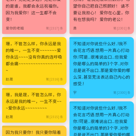
的是谁，我都会永远祝福你。
望你自己把自己照顾好！ 请不
因为我爱你！这一生都不会
要让我担心！ 爱你在心里，你
变！
有在想我吗？ 爱你的老公！
爱你的老姐
勇
第 [2317] 条
第 [2301] 条
珊，不管怎么样，你永远是我
不知道对你说些什么好..!我不
的唯一，一生不变~~~~~~~爱
会花言巧语.想用一片真心打动
你永远~~~~没有你真的连呼吸
你.!可是...很难说出口...但我爱
都会痛~~~~~~~~~~~~~~~~~~
你是哪么的简单的3个字..对你
~
总是说不出口..那是爱你爱的哪
么深..甚至无法表达自己内心的
赵晟
第 [2316] 条
感受.!
宇
第 [2300] 条
珊，我是晟，不管怎么样，你
永远是我的唯一，一生不变~~
~爱你永远~~~~~~~~~
不知道对你说些什么好..!我不
会花言巧语.想用一片真心打动
赵晟
第 [2315] 条
你.!可是...很难说出口...但我爱
你是哪么的简单的3个字..对你
因为我只要你！我只要你陪着
总是说不出口..那是爱你爱的哪