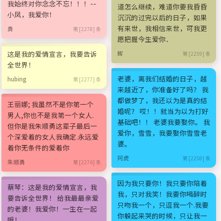
我始终对你念念不忘！！！--
道怎么继续，难道你要我昏昏
小凤，我爱你！
沉沉的过完以后的日子，如果
有来世，我相信来世，可我更
勇
第 [2278] 条
愿把握今生爱你．
这是我的爱情宣言，我要告诉
辉
第 [2259] 条
全世界！
老婆，离我们结婚的日子，越
hubing
第 [2277] 条
来越近了，你准备好了吗？ 我
都做梦了，我还以为是真的结
王丽娜; 我虽然不是你第一个
婚呢？ 哎！！就当为以为打好
男人,你也不是我第一个女人.
基础吧！！ 老婆我要娶你。 我
但你是我朱顺勇这辈子最后一
爱你，雪雪，我要娶你雪雪老
个深爱着的女人我确定.永远爱
婆。
着你无条件的爱着你
阿虎
第 [2258] 条
朱顺勇
第 [2276] 条
因为我只要你！我只要你陪着
蔡琴：这是我的爱情宣言，我
我，只对我笑！我要你喝醉时
要告诉全世界！ 给我最最亲爱
只吻我一个，只逗我一个.我要
的老婆！我爱你！一生在一起
你躲起来哭的时候，只让我一
哦！