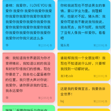
姜楠：我爱你，I LOVE YOU 我
你和我说现在不想谈男女的事
爱你 我爱你 我爱你我爱你我爱
情，要以学业为重。我理解
你我爱你我爱你我爱你我爱你
呀，但是对不起，猪头燕：我
我爱你我爱你我爱你我爱你我
爱你可是我不敢说我怕我说，
爱你我爱你我爱你我爱你我爱
我会死去，我不怕死，我怕死
你我爱你我爱你我爱你我爱你
了没有人像我一样爱你。看看
我爱你对你我只说这么多
吧
华
猪头亮
第 [2354] 条
第 [2336] 条
楠：我知道我世界是因为你才
谁能帮我找一个女朋友啊！我
变得精彩，我知道以前的我没
现在不知道说什么好，只要帮
有好好珍惜我们的感情，现在
我找到一切都好说。
你要走了，我会在心里留者你
发3老zsb
第 [2335] 条
的位置，我只想大声对你说：
我爱你，请你原谅我的任性，
这是我的爱情宣言，我要告诉
我永远爱你
全世界！
华
第 [2353] 条
hrj
第 [2334] 条
琳琳``祝愿你快乐与你长在。