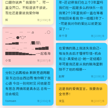
口跟你说声＂我爱你＂．可一
年~还记得我们在上个3年里吗
直没开口，不知道该不该说，
我们在一起是多么的快乐~~在
现在还是要说我爱你琳
我第2个3年里我却一直在等着
你能回来看我 你一结婚3年了~
辉
第 [2358] 条
~可是我对你的爱比以前更加
深了~~
┈ ﹎ ┈ ┈ .o .. ○
半个牙
第 [2339] 条
﹎┈﹎ ●*○*
▂▃▅▆ ┈ ┈ /█/▓\
﹎ ┈ ﹎﹎ ┈ ﹎ ▅▆▇█
在爱情的路上我迷失我自己~
████▇▆▅▃▂-一起看海
每当失去后才懂得珍惜~机会
有过~真爱给过~她一定结婚3
小雪
第 [2357] 条
年可是我还是从我的脑海里删
除不了他的相册~~
分别之后再相会 默默无语两眼
赵辉
第 [2338] 条
泪 东边日出西边雨 惟你明了我
心语 今日一别何时见 问侬是否
有思念 两情若是真永远 总有一
这是我的爱情宣言，我要告诉
日会相见
全世界！
tomsen
发生
第 [2356] 条
第 [2337] 条