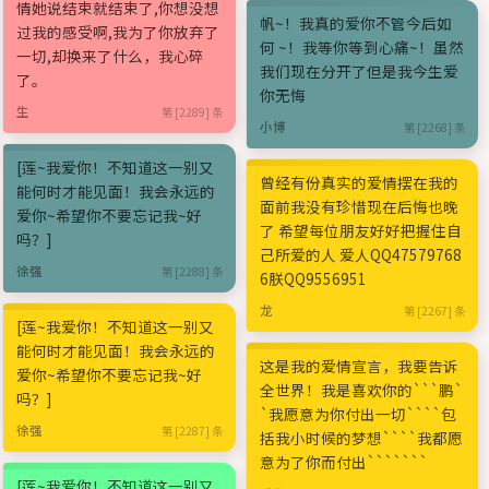
情她说结束就结束了,你想没想
帆~！我真的爱你不管今后如
过我的感受啊,我为了你放弃了
何 ~！我等你等到心痛~！虽然
一切,却换来了什么，我心碎
我们现在分开了但是我今生爱
了。
你无悔
生
第 [2289] 条
小博
第 [2268] 条
[莲~我爱你！不知道这一别又
曾经有份真实的爱情摆在我的
能何时才能见面！我会永远的
面前我没有珍惜现在后悔也晚
爱你~希望你不要忘记我~好
了 希望每位朋友好好把握住自
吗？]
己所爱的人 爱人QQ47579768
徐强
第 [2288] 条
6朕QQ9556951
龙
第 [2267] 条
[莲~我爱你！不知道这一别又
能何时才能见面！我会永远的
这是我的爱情宣言，我要告诉
爱你~希望你不要忘记我~好
全世界！我是喜欢你的```鹏`
吗？]
`我愿意为你付出一切````包
徐强
第 [2287] 条
括我小时候的梦想````我都愿
意为了你而付出```````
[莲~我爱你！不知道这一别又