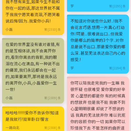
我不想有来生,如果今生不能和
宇
第 [2295] 条
你在一起的话,那这世界就不属
于我我宁愿笑着流泪,不愿哭着
说后悔!因为..我爱你小兵!
不知道对你说些什么好..!我不
会花言巧语.想用一片真心打动
小磊
第 [2310] 条
你.!可是...很难说出口...但我爱
你是哪么的简单的3个字..对你
在爱的世界里没有谁对谁错,有
总是说不出口..那是爱你爱的哪
的是互相体谅,我不会离开你
么深..甚至无法表达自己内心的
的,看到你离去的背影,我的眼
感受.!
泪在流心在滴血,有一种说不出
宇
第 [2294] 条
的痛苦,我们永远都会在一起
的,如果要离开,那将是我永远
的离开你,小兵,小磊爱你一生
你可以陪我走完我的一生嘛 我
一世!
很怀疑 也很难受 爱你爱的好辛
苦 心里想的都是你 有的时候真
小磊
第 [2309] 条
的想放弃 但是我不能 我做不到
心里明明很痛 却说了不想说的
哈哈哈!!!!!!爱你不告诉你!知道
话 我真的无法放弃你 难以抗拒
是我就行!双草卧日!誓言
你的容颜 你的一切 如果你可以
珍惜我下去 不管怎样的曲折道
一路向北
第 [2308] 条