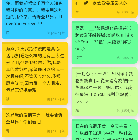
你，而我却想让千万个人知道
在一起一定会受委屈丢人的。
我对你的心意。。我要用这短
翠
第 [2306] 条
短的几个字，告诉全世界，I L
ove You Forever!!!
磊磊： __?茹惈謓菂選擇茬㈠
民
第 [2323] 条
起ā;僦吥婹輕晹dē 說放弆I よo
vé You ﹎.?^祗゛︵禧歡?祢①
海燕,今天我给你说的是真心
個 ◇... ﹎﹎
话,我知道怎么样的话有点太过
凌子
第 [2305] 条
分了啊,但是我想告诉你,我是
真的爱你啊,希望你可以给我一
[┈動心..☆. ┈⊕゛却因你┊我
次机会啊,不管天长地久.我都
格外認真 [︵.從來没有為誰[┈
愿意等待,因为爱一个人很难,
認真oО° ┈⊕゛祗因你〃我愛
但是忘记她更难,
得最深 ㄒo You: 我對伱de愛．
斌
第 [2322] 条
╭╮╭
磊
第 [2304] 条
这是我的爱情宣言，我要告诉
全世界！你们看把
现在的我很矛盾，今天去看了
青
第 [2321] 条
你以后不知道心中是一种什么
感受，想哭````觉得好对不起