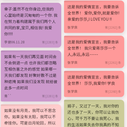
这是我的爱情宣言，我要告诉
幸子:虽然不在你身边,但我的
全世界！ 爱你,爱你,就是爱你!
心里始终是沉甸甸的一个你. 我
亲爱的莎莎,I LOVE YOU !!
在努力着构建属于我们两个人
共同的家,宝贝,相信我! 我爱
张学良
第 [2262] 条
你!!!!
这是我的爱情宣言，我要告诉
李健06.11.28
第 [2283] 条
全世界！ 我只爱蒋莎莎一个
人,永远,永远-----
如果有一天我们再见面 时间会
不会倒退一点 也许我们都忽略
张学良
第 [2261] 条
互相伤害之外的感觉 如果哪一
天我们都发现 好聚好散不过是
这是我的爱情宣言，我要告诉
种遮掩 如果我们没发现 就给彼
全世界！ 莎莎,我爱你! 学良
此多一点时间
张学良
第 [2260] 条
青``
第 [2281] 条
娟子，又过了一天，我对你的
如果没有月亮，我可以不思念
还也多了一天，你可以让我伤
你。如果没有太阳，我可以不
心，可千万不要让我死心，我
牵挂你。可是日月轮回，所以
的生活如果失去你我真的不知