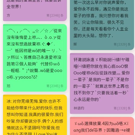
第一次这么早对你说声爱你，
全世界！
爱你永不后悔，遇见你是我这
辈子的惊喜，我只想你对着我
方
第 [2346] 条
笑，只让你陪我．很久不见
你，还是每天看看你个人主业
-⌒╮,╭ ⌒╮ ,,☆ ╱☆ ╱從來
里的大头贴，想你了．
沒有後悔愛上祢︵．ò .o.ァ從
來沒有想過放棄祢.ぐ.◆ˊ .
辉
第 [2329] 条
┈゛祗因祢是wǒ的唯一 リ .╰
ァ所以ヽ答應自己永遠愛祢沒
钚澉説詠遠ゞ枳能說㈠値!ヤ硪
銪第②個人能夠゛代替伱ｗǒ
噲㈠値把你放在我心底oοΟ恨
┈輕輕. ＂ ;^說聲..wǒ是愛oоo
Οοo嗳祢dē惢從跊改變灬 爱你
о袮..y yoоoо?ǒ?
一辈子`是我的一辈子`不是你
的一辈子``就算这世界上再也
旭
第 [2345] 条
找不到你了`只要我活着一秒`
心永远是你的`
冰: 对你无缘无悔.爱你.也许不
能给你带来什么好的快乐.但我
林语约
第 [2328] 条
想叫你知道.我真的很爱你.我们
吵架.你却要说分手.俩个人的感
ゞωǒ.選擇放棄.4因为ωǒ唔ㄨī
情就这么不坚固吗?你爱我.但
αлɡ我们dē卋界﹖因難過→e褪
为什么不坚固. I Love You冰