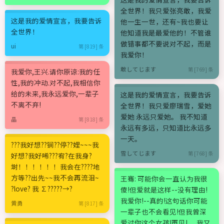
全世界！我只爱张亮敢，我爱
这是我的爱情宣言，我要告诉
他一生一世，还有~我也要让
全世界！
他知道我是最爱他的！不管谁
做错事都不要说对不起，而是
ui
第 [819] 条
我爱你！
敢してじます
第 [769] 条
我爱你,王兴.请你原谅:我的任
性,我的冲动.对不起,我相信你
给的未来,我永远爱你,一辈子
这是我的爱情宣言，我要告诉
不离不弃!
全世界！我只爱廖瑞雪，爱她
爱她 永远只爱她。 我不知道
晶
第 [818] 条
永远有多远，只知道比永远多
一天。
???我好想??锏??停??娌~~~我
雪してじます
第 [768] 条
好想?我好唏???宥?在我身?
埘！！！！！！我会在????地
方等??出先~~我不会再流泪~~
王骞: 可能你会一直认为我很
?love? 我 ∑?????→?
傻!但爱就是这样--没有理由!
我爱你!--真的!这句话你可能
黄勇
第 [817] 条
一辈子也不会看见!但我曾深
爱过你这个女孩!再见!......我又