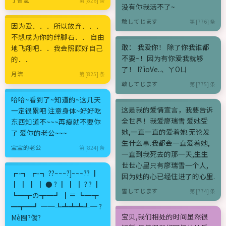
第 [826] 条
没有你我活不了~
敢してじます
第 [776] 条
因为爱．．．所以放弃．．．
不想成为你的绊脚石．． 自由
敢： 我爱你！ 除了你我谁都
地飞翔吧．．我会照顾好自己
不要~！因为有你爱我就够
的．．
了！ I? ìoVe..、ㄚОㄩ
月洁
第 [825] 条
敢してじます
第 [775] 条
哈哈~看到了~知道的~这几天
这是我的爱情宣言，我要告诉
一定很累吧 注意身体~好好吃
全世界！我爱廖瑞雪 爱她受
东西知道不~~~再瘦就不要你
她,一直一直的爱着她.无论发
了 爱你的老公~~~
生什么事.我都会一直爱着她,
宝宝的老公
第 [824] 条
一直到我死去的那一天,生生
世世心里只有廖瑞雪一个人,
┏-┓ ┏-┓ ??~~~?]~~~?? ┃
因为她的心已经住进了的心里.
┃ ┃ ┃ ┃ ● ? ┃ ┃ ┃ ? ? ┃
雪してじます
第 [774] 条
┗━┳の┳━┛ ┃≡ ┗━┳
━┳━┛ ──┺┻┻┻┹─ ?
宝贝,我们相处的时间虽然很
Mè囿?僦?