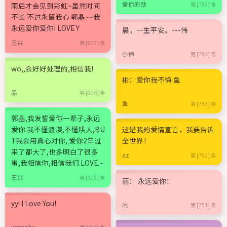
爱你的劲
雨后才会见到彩虹~虽然时间
第 [755] 条
不长 不过永留我心 郭晶~~我
永远爱你爱你I LOVE Y
晨，一生平安。---伟
王兴
第 [807] 条
小伟
第 [754] 条
wo,,会好好处理的,相信我!
彬：爱你我不悔 鱼
晶
第 [806] 条
鱼
第 [753] 条
郭晶,我发誓爱你一辈子,永远
爱你.我不懂浪漫,不懂哄人,BU
这是我的爱情宣言，我要告诉
T我会用真心对你, 爱你2年过
全世界！
来了都大了,也多明白了很多
az
第 [752] 条
事,我相信你,相信我们.LOVE.~
王兴
第 [805] 条
丽： 永远爱你！
yy: I Love You!
问
第 [751] 条
wmsphy