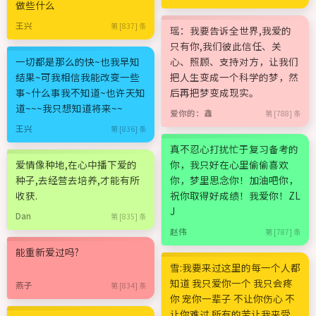
做些什么
王兴
第 [837] 条
瑶：我要告诉全世界,我爱的
只有你,我们彼此信任、关
一切都是那么的快~也我早知
心、照顾、支持对方，让我们
结果~可我相信我能改变一些
把人生变成一个科学的梦，然
事~什么事我不知道~也许天知
后再把梦变成现实。
道~~~我只想知道将来~~
爱你的：鑫
第 [788] 条
王兴
第 [836] 条
真不忍心打扰忙于复习备考的
爱情像种地,在心中播下爱的
你，我只好在心里偷偷喜欢
种子,去经营去培养,才能有所
你，梦里思念你！加油吧你，
收获.
祝你取得好成绩！我爱你！ZL
J
Dan
第 [835] 条
赵伟
第 [787] 条
能重新爱过吗?
雪:我要来过这里的每一个人都
知道 我只爱你一个 我只会疼
燕子
第 [834] 条
你 宠你一辈子 不让你伤心 不
让你难过 所有的苦让我来受