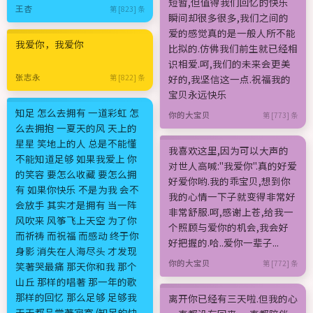
短暂,但值得我们回忆的快乐
王杏
第 [823] 条
瞬间却很多很多,我们之间的
爱的感觉真的是一般人所不能
我爱你，我爱你
比拟的.仿佛我们前生就已经相
识相爱.呵,我们的未来会更美
张志永
第 [822] 条
好的,我坚信这一点.祝福我的
宝贝永远快乐
知足 怎么去拥有 一道彩虹 怎
你的大宝贝
第 [773] 条
么去拥抱 一夏天的风 天上的
星星 笑地上的人 总是不能懂
我喜欢这里,因为可以大声的
不能知道足够 如果我爱上 你
对世人高喊:"我爱你".真的好爱
的笑容 要怎么收藏 要怎么拥
好爱你哟.我的乖宝贝,想到你
有 如果你快乐 不是为我 会不
我的心情一下子就变得非常好
会放手 其实才是拥有 当一阵
非常舒服.呵,感谢上苍,给我一
风吹来 风筝飞上天空 为了你
个照顾与爱你的机会,我会好
而祈祷 而祝福 而感动 终于你
好把握的.哈..爱你一辈子...
身影 消失在人海尽头 才发现
你的大宝贝
第 [772] 条
笑著哭最痛 那天你和我 那个
山丘 那样的唱著 那一年的歌
那样的回忆 那么足够 足够我
离开你已经有三天啦.但我的心
天天都品尝著寂寞 (知足的快