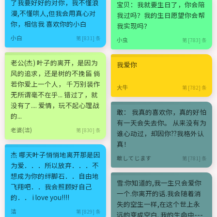
了我要好好的对你，我不懂浪
宝贝：我就要生日了，你会陪
漫,不懂哄人,但我会用真心对
我过吗？我的生日愿望你会帮
你，相信我 喜欢你的小白
我实现吗？
小白
第 [831] 条
小虫
第 [783] 条
老公(杰) 叶子的离开，是因为
我爱你
风的追求，还是树的不挽留 倘
若你爱上一个人， 千万别装作
大牛
第 [782] 条
无所谓毫不在乎... 错过了，就
没有了.... 爱情，玩不起心理战
敢： 我真的喜欢你，真的好怕
的...
有一天会失去你。 从来没有为
老婆(洁)
第 [830] 条
谁心动过，却因你??我格外认
真！
杰 哪天叶子悄悄地离开那是因
敢してじます
第 [781] 条
为爱．．．所以放弃．．．不
想成为你的绊脚石．．自由地
雪:你知道的,我一生只会爱你
飞翔吧．．我会照顾好自己
一个.你离开的话.我会随着消
的．． i love you!!!!
失的空生一样,在这个世上永
洁
第 [829] 条
远的变成空白. 我的生命中---