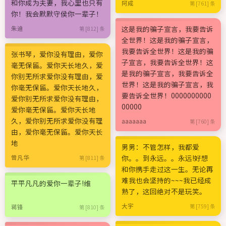
和你成为夫妻，我心里也只有
阿成
第 [761] 条
你！我会默默守侯你一辈子！
这是我的骗子宣言，我要告诉
朱迪
第 [812] 条
全世界！这是我的骗子宣言，
我要告诉全世界！这是我的骗
张书琴，爱你没有理由，爱你
子宣言，我要告诉全世界！这
毫无保留。爱你天长地久，爱
是我的骗子宣言，我要告诉全
你别无所求爱你没有理由，爱
世界！这是我的骗子宣言，我
你毫无保留。爱你天长地久，
要告诉全世界！0000000000
爱你别无所求爱你没有理由，
00000
爱你毫无保留。爱你天长地
久，爱你别无所求爱你没有理
aaaaaaa
第 [760] 条
由，爱你毫无保留。爱你天长
地
男男：不管怎样，我都爱
你。。到永远。。永远!好想
曾凡华
第 [811] 条
和你携手走过这一生。无论再
难我也会坚持的~~~我已经成
平平凡凡的爱你一辈子!维
熟了，这回绝对不是玩笑。
大宇
第 [759] 条
蒋锋
第 [810] 条