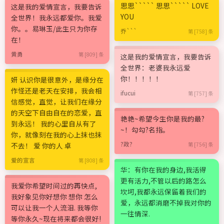
思思````` 思思````` LOVE
这是我的爱情宣言，我要告诉
YOU
全世界！我永远都爱你。我爱
你。。易琳玉/此生只为你存
乔```
第 [758] 条
在！
黄勇
第 [809] 条
这是我的爱情宣言，我要告诉
全世界：老婆我永远爱
你！！！！！
妍 认识你是很意外，是缘分在
作怪还是老天在安排，我会相
ifucui
第 [757] 条
信感觉，直觉，让我们在缘分
的天空下自由自在的恋爱，直
艳艳~希望今生你是我的最?
到永远！ 我的心里自从有了
~！勾勾?名指。
你，就像刻在我的心上抹也抹
?政?
不去！ 爱 你的人 卓
第 [756] 条
爱的宣言
第 [808] 条
华：有你在我的身边,我活得
更有活力,不管以后的路怎么
我爱你希望时间过的再快点,
坎坷,我都永远保留着我们的
我好象见你好想你 想你 怎么
爱，永远都消磨不掉我对你的
可以让我一个人流泪. 我等你
一往情深.
等你永久~现在将来都会很好!