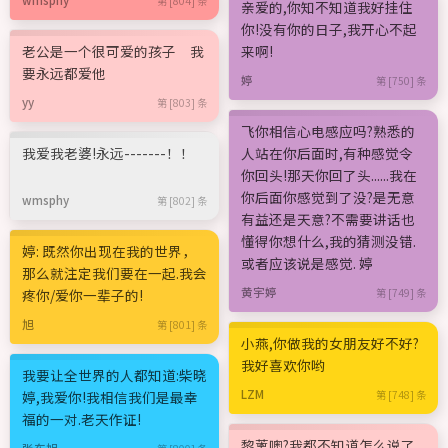
第 [804] 条
亲爱的,你知不知道我好挂住
你!没有你的日子,我开心不起
老公是一个很可爱的孩子 我
来啊!
要永远都爱他
婷
第 [750] 条
yy
第 [803] 条
飞你相信心电感应吗?熟悉的
我爱我老婆!永远-------！！
人站在你后面时,有种感觉令
你回头!那天你回了头......我在
你后面你感觉到了没?是无意
wmsphy
第 [802] 条
有益还是天意?不需要讲话也
懂得你想什么,我的猜测没错.
婷: 既然你出现在我的世界，
或者应该说是感觉. 婷
那么就注定我们要在一起.我会
黄宇婷
疼你/爱你一辈子的!
第 [749] 条
旭
第 [801] 条
小燕,你做我的女朋友好不好?
我好喜欢你哟
我要让全世界的人都知道:柴晓
LZM
婷,我爱你!我相信我们是最幸
第 [748] 条
福的一对.老天作证!
黎蓠噢?我都不知道怎么说了
张东旭