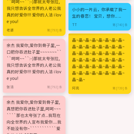
``呵呵~~``:-)那就太夸张拉,
我只想告诉全世界的人老公我
小小的一片云，你承载了我一
真的好爱你!!! 爱你的人洁 i lov
生的眷恋！ 宝贝，想你... ...
e you!
TT
第 [740] 条
老婆
第 [793] 条
晶~晶~晶~晶~晶~晶~晶~晶~
余杰 我爱你,爱你到骨子里,一
晶~晶~晶~晶~晶~晶~晶~晶~
口把你吞进肚子里~~~~~~~``
晶~晶~晶~晶~晶~晶~晶~晶~
``呵呵~~``:-)那就太夸张拉,
晶~晶~晶~晶~晶~晶~晶~晶~
我只想告诉全世界的人老公我
晶~晶~晶~晶~晶~晶~晶~晶~
真的好爱你!!! 爱你的人洁 i lov
晶~晶~晶~晶~晶~晶~晶~晶~
e you!
晶~晶~
张洁
第 [792] 条
阿亮
第 [739] 条
余杰 我爱你,爱你爱到骨子里,
真想把你吞进肚子里,呵呵~~~
````那也太夸张了点...我现在
向全世界的人宣布我爱你.....我
不能没有你~```````````爱