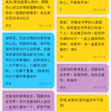
离去/爱就是那么奇妙。明明
的心，不要离开我！
伤心却又好像能理解似的。不
B
第 [764] 条
能在一起真的很痛苦！永远爱
你玉06年6月26
航航： 你要全世界的人都爱
黄勇
第 [814] 条
你，我希望全世界就只有我一
个人！永远难忘和你一起烘热
易琳玉。你这次真的伤害到我
水袋的日子！一起上通宵网的
的心拉。彻底的伤害。我不知
夜晚！我爱你！我一直都没有
道你到底为什么这样做，但是
骗你！ 傻B
我希望你的理由是充分的。是
SB
第 [763] 条
可以让你幸福的。这样我伤心
一次不算什么。只要你过的
这是我的爱情宣言，我要告诉
好。一切都不重要。{我爱你}
全世界！我爱你倪，我永远爱
所以只要你幸福就好
你，祝福你
黄勇
第 [813] 条
梅梅
第 [762] 条
这是我的爱情宣言，我要告诉
梦婷,我爱你,爱你直到你不爱
全世界！想对我喜欢的人说这
我!
一生我只爱你一个，即使不能