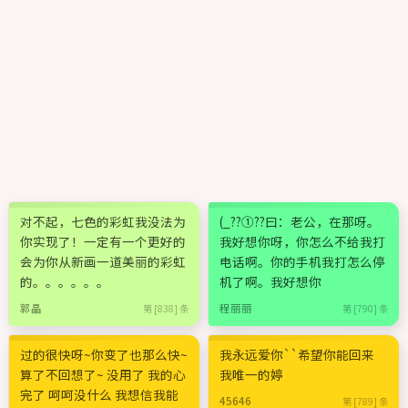
对不起，七色的彩虹我没法为
(_??①??曰：老公，在那呀。
你实现了！一定有一个更好的
我好想你呀，你怎么不给我打
会为你从新画一道美丽的彩虹
电话啊。你的手机我打怎么停
的。。。。。。
机了啊。我好想你
郭晶
程丽丽
第 [838] 条
第 [790] 条
过的很快呀~你变了也那么快~
我永远爱你``希望你能回来
算了不回想了~ 没用了 我的心
我唯一的婷
完了 呵呵没什么 我想信我能
45646
第 [789] 条