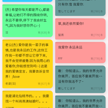
只有你.雪 我爱你.
(杰) 希望你每天都是开心,都是
雪してじます
第 [780] 条
幸福,让她们不停的围绕你转,
永远不要停,停下了我会好生
翠,我还依然爱你!
气,因为我好想你开心:-)
洁
第 [828] 条
猛男
第 [779] 条
老公(杰) 爱你是我一辈子的事
我爱你 永远永远
情,也是我永远的工作,这份工
作我一秒都不想让它停下来,
FFF
第 [778] 条
我不会觉得疲惫.因为我用心的
爱着你,你能感觉到吗:-) 这是
敢： 你知道么，我的世界允许
我的爱情宣言，我要告诉全世
你离开，答应我不要离开我~~
界！/love
没有你我活不了~
老婆(洁)
第 [827] 条
敢してじます
第 [777] 条
我是湖北仙桃市的。。。我要
敢： 你知道么，我的世界允许
找一个叫肖燕滴姑娘吖。。。
你离开，答应我不要离开我~~
丁智慧