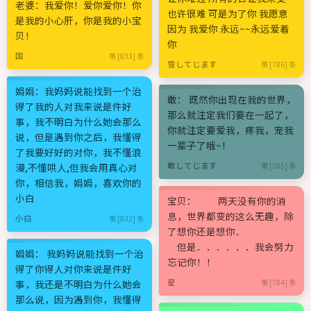
老婆：我爱你！爱你爱你！你
也许很难 可是为了你 我愿意
是我的小心肝，你是我的小宝
因为 我爱你 永远~~永远爱着
贝！
你
国
第 [833] 条
雪してじます
第 [786] 条
娟娟：我妈妈说能找到一个治
敢： 既然你出现在我的世界，
得了我的人对我来说是件好
那么就注定我们要在一起了，
事，我不明白为什么她会那么
你就注定要爱我，疼我，宠我
说，但是遇到你之后，我懂得
一辈子了哦~！
了我要好好的对你，我不懂浪
敢してじます
漫,不懂哄人,但我会用真心对
第 [785] 条
你，相信我，娟娟，喜欢你的
小白
宝贝： 两天没有你的消
息，世界都变的这么无趣，除
小白
第 [832] 条
了想你还是想你．
但是．．．．．．我会努力
娟娟： 我妈妈说能找到一个治
忘记你！！
得了你得人对你来说是件好
星
事，我还是不明白为什么她会
第 [784] 条
那么说，因为遇到你，我懂得