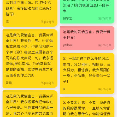
深刻建立撒旦法。拉;哀怜抗
流泪了!真的很没出息! --段宇
敌素；哀怜困难规律安康感；
宏
拉可!
段宇宏
第 [767] 条
高
第 [816] 条
这是我的爱情宣言，我要告诉
这是我的爱情宣言，我要告诉
全世界！
全世界！我爱你--玉。也许你
yellow
第 [766] 条
根本就看不到。但是我相信一
个字《缘》在这里我借着这个
网站向你大声说一句。我永远
S：一起走过了这么多的风风
爱你/祝你幸福。你的幸福就
雨雨，分分和和，相信我，我
是我的幸福。希望在有生之年
会努力，相信我，我会照顾你
我能看到你过的好
一身，相信我，我会爱你一辈
子！
黄勇
第 [815] 条
B
第 [765] 条
这是我的爱情宣言，我要告诉
全世界！我永远都会把你放在
S: 不要离开我，不要，我是真
心里去爱。当你离开我的那一
的真的很爱你，一直以来你都
刻，我的心也随着你的离去而
明白我在想什么，你能读懂我