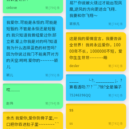
易?* 你说被火烧过才能出现凤
cnlove
第 [796] 条
凰,逆风的方向更适合飞翔．
我要和你飞翔～
我爱你..可能是永恒的.可能是
蒋依凡
第 [744] 条
短暂的.不管是永恒还是短暂
的.我只知道我曾经爱过你.邱
这是我的爱情宣言，我要告诉
立君.爱上你我是对的吗?知道
全世界！我将永远爱你，100
我为什么选择蓝色的标签吗?
00年不长，1000000不短，爱
因为你说过我门不能离开对方
你生生世世--------皓
的天空.呵呵.爱你的~~~~~~颖
desler
儿
第 [743] 条
颖儿
第 [795] 条
____ └?:. ________ ;．?
算看透叻.?? ? ￣.?钕?全是骗子
哎...........
75246396QQ
第 [742] 条
赵伟
第 [794] 条
ss
余杰 我爱你,爱你到骨子里,一
ss
口把你吞进肚子里~~~~~~~``
第 [741] 条