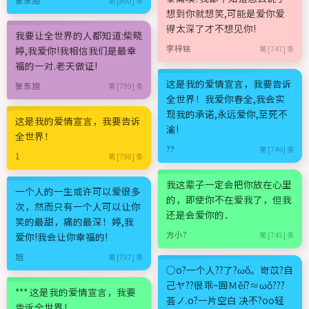
第 [800] 条
想到你就想笑,可能是爱你爱
得太深了才不想见你!
我要让全世界的人都知道:柴晓
李梓铭
婷,我爱你!我相信我们是最幸
第 [747] 条
福的一对.老天做证!
这是我的爱情宣言，我要告诉
张东旭
第 [799] 条
全世界！我爱你春全,我会实
现我的承诺,永远爱你,至死不
这是我的爱情宣言，我要告诉
渝!
全世界！
??
第 [746] 条
1
第 [798] 条
我这辈子一定会把你放在心里
一个人的一生或许可以爱很多
的，即使你不在爱我了，但我
次，然而只有一个人可以让你
还是会爱你的．
笑的最甜，痛的最深！婷,我
方小?
爱你!我会让你幸福的!
第 [745] 条
旭
第 [797] 条
○o?一个人??了?ωǒ。岢苡?自
己ヤ??很乖~囿Ｍěī?≈ωǒ???
*** 这是我的爱情宣言，我要
荟ノ.o?一片空白 决不?oo轻
告诉全世界！