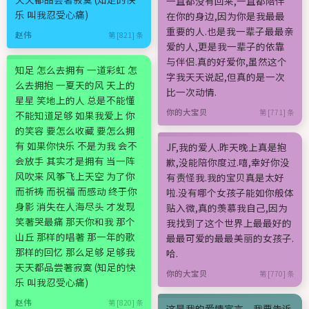
一直都没有回来,一直都陪伴
乐 叫我忍受心痛)
在你的身边,因为你是我最最
重要的人.也是我一辈子最最亲
赵伟
第 [821] 条
爱的人,更是我一辈子的依靠
与伴侣.真的好爱你,虽然这个
知足 怎么去拥有 一道彩虹 怎
字我天天说起,但真的是一次
么去拥抱 一夏天的风 天上的
比一次动情.
星星 笑地上的人 总是不能懂
你的大宝贝
第 [771] 条
不能知道足够 如果我爱上 你
的笑容 要怎么收藏 要怎么拥
有 如果你快乐 不是为我 会不
JF,我的爱人.昨天晚上真是抱
会放手 其实才是拥有 当一阵
歉,没能陪你度过.嘻,幸好你没
风吹来 风筝飞上天空 为了你
有责怪我.我的宝贝真是太好
而祈祷 而祝福 而感动 终于你
啦.没有哪个女孩子能如你般体
身影 消失在人海尽头 才发现
贴入微,真的羡慕我自己,因为
笑著哭最痛 那天你和我 那个
我找到了这个世界上最最好的
山丘 那样的唱著 那一年的歌
最最可爱的最最美丽的女孩子.
那样的回忆 那么足够 足够我
哈.
天天都品尝著寂寞 (知足的快
你的大宝贝
第 [770] 条
乐 叫我忍受心痛)
赵伟
第 [820] 条
这是我的爱情宣言，我要告诉