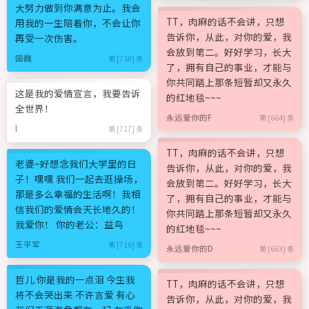
大努力做到你满意为止。我会
TT，肉麻的话不会讲，只想
用我的一生陪着你，不会让你
告诉你，从此，对你的爱，我
再受一次伤害。
会放到第二。好好学习，长大
国巍
第 [718] 条
了，拥有自己的事业，才能与
你共同踏上那条短暂却又永久
这是我的爱情宣言，我要告诉
的红地毯~~~
全世界！
永远爱你的F
第 [664] 条
l
第 [717] 条
TT，肉麻的话不会讲，只想
老婆~好想念我们大学里的日
告诉你，从此，对你的爱，我
子！嘿嘿 我们一起去逛操场，
会放到第二。好好学习，长大
那是多么幸福的生活啊！我相
了，拥有自己的事业，才能与
信我们的爱情会天长地久的！
你共同踏上那条短暂却又永久
我爱你！ 你的老公：益鸟
的红地毯~~~
王平军
第 [716] 条
永远爱你的D
第 [663] 条
哲儿 你是我的一点泪 今生我
TT，肉麻的话不会讲，只想
将不会哭出来 不许言爱 有心
告诉你，从此，对你的爱，我