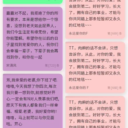
会放到第二。好好学习，长大
了，拥有自己的事业，才能与
露露对不起，我拒绝了你的所
你共同踏上那条短暂却又永久
有要求，本来是想给你一个惊
的红地毯~~~
喜，没想到老天如此捉弄人，
我们今生注定有缘无份，希望
永远爱你的F
第 [669] 条
你能理解。希望你在以后的日
子里找到宠爱你的人，祝你们
TT，肉麻的话不会讲，只想
会幸福一辈子，下辈子我会再
告诉你，从此，对你的爱，我
找到你，和你在一起
会放到第二。好好学习，长大
宋清风
第 [723] 条
了，拥有自己的事业，才能与
你共同踏上那条短暂却又永久
的红地毯~~~
芳,我亲爱的老婆,你下班了吧.
嘻嘻,今天我想了你四次,每次
永远爱你的 F
第 [668] 条
我只要一想到你,就感觉好开
心.一定会有N对人羡慕我们吧,
TT，肉麻的话不会讲，只想
愿天下有情人都象我们一样幸
告诉你，从此，对你的爱，我
福、相爱.老婆，我好爱你哟！
会放到第二。好好学习，长大
嘻嘻，马上就可以与你见面
了，拥有自己的事业，才能与
啦。开心
你共同踏上那条短暂却又永久