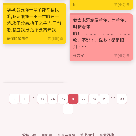
fr
第 [640] 条
华华,我要你一辈子都幸福快
乐,我要跟你一生一世的在一
我会永远宠爱着你，等着你，
起,永不分离,执子之手,与子偕
呵护着你
老,答应我,永远不要离开我
的！。。。。。。。。。。。。
爱你的猪肉佬
第 [688] 条
哎，不说了，说多了都是眼
泪……
张文军
第 [639] 条
…
…
‹
1
73
74
75
76
77
78
79
83
›
爱读书网
电影网
BT搜索联盟
笑书神侠
风情万种