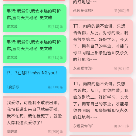
的红地毯~~~
韦玮: 我爱你,我会永远的呵护
永远爱你的F
第 [660] 条
你,直到天荒地老. 史文雅
TT，肉麻的话不会讲，只想
史文雅
第 [712] 条
告诉你，从此，对你的爱，我
会放到第二。好好学习，长大
韦玮: 我爱你,我会永远的呵护
了，拥有自己的事业，才能与
你,直到天荒地老. 史文雅
你共同踏上那条短暂却又永久
史文雅
第 [711] 条
的红地毯~~~
永远爱你的F
第 [659] 条
??： ?在哪??! m!ss!NG you!
TT，肉麻的话不会讲，只想
?魔莎莎
第 [710] 条
告诉你，从此，对你的爱，我
会放到第二。好好学习，长大
我爱你，可是我不敢说出来，
了，拥有自己的事业，才能与
我怕我说出来自己就会死掉，
你共同踏上那条短暂却又永久
我不怕死，我怕我死了，就没
的红地毯~~~
人像我这么爱你了！
永远爱你的F
第 [658] 条
我的爱
第 [709] 条