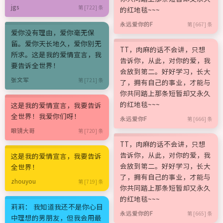
jgs
第 [722] 条
的红地毯~~~
永远爱你的F
第 [667] 条
爱你没有理由，爱你毫无保
留。爱你天长地久，爱你别无
TT，肉麻的话不会讲，只想
所求。这是我的爱情宣言，我
告诉你，从此，对你的爱，我
要告诉全世界！
会放到第二。好好学习，长大
张文军
第 [721] 条
了，拥有自己的事业，才能与
你共同踏上那条短暂却又永久
的红地毯~~~
这是我的爱情宣言，我要告诉
全世界！我爱你们呀！
永远爱你F
第 [666] 条
眼镜大哥
第 [720] 条
TT，肉麻的话不会讲，只想
告诉你，从此，对你的爱，我
这是我的爱情宣言，我要告诉
会放到第二。好好学习，长大
全世界！
了，拥有自己的事业，才能与
zhouyou
第 [719] 条
你共同踏上那条短暂却又永久
的红地毯~~~
莉莉： 我知道我还不是你心目
永远爱你的F
第 [665] 条
中理想的男朋友，但我会用最