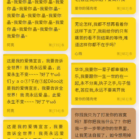
晶~我爱你 晶~我爱你 晶~我爱
你 晶~我爱你 晶~我爱你 晶~
爱你的猪肉佬
第 [683] 条
我爱你 晶~我爱你 晶~我爱你
晶~我爱你 晶~我爱你 晶~我爱
无论怎样,我都不想再看着你
你 晶~我爱你 晶~我爱你 晶~
这样下去了,我能给你的只有
我爱你 晶~
痛苦的看不到结果的等待,难
道这样你都不在乎吗?
阿亮
第 [735] 条
心雨
第 [682] 条
这是我的爱情宣言，我要告诉
全世界！我 亮永远爱 晶，此
华华,我要你一辈子都幸福快
爱永生不变~~~~ ?好了ヤωǒ
乐,我要跟你一生一世的在一
们ｙａｏ①?孓在①起Dêoо这
起,永不分离,执子之手,与子偕
是我的爱情宣言，我要告诉全
老,答应我,永远不要离开我
世界！我 亮永远爱 晶，此爱
爱你的猪肉佬
第 [681] 条
永生不变~~~~ ?好了ヤωǒ
阿亮
第 [734] 条
你找我只为了打发你的寂寞
吗？那你把我当什么了？你把
这 是 我 的 爱 情 宣 言 ，我 要
我一步一步带进你的世界里，
告 诉 全 世 界 ！ 我 亮 永 远 爱
让我无法自拔了，如今想甩掉