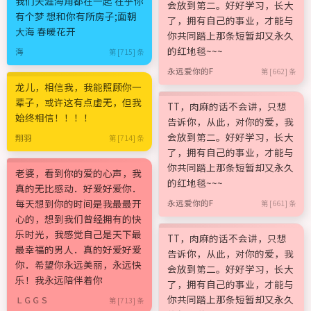
我们天涯海角都在一起 在乎你
会放到第二。好好学习，长大
有个梦 想和你有所房子;面朝
了，拥有自己的事业，才能与
大海 春暖花开
你共同踏上那条短暂却又永久
的红地毯~~~
海
第 [715] 条
永远爱你的F
第 [662] 条
龙儿，相信我，我能照顾你一
辈子，或许这有点虚无，但我
TT，肉麻的话不会讲，只想
始终相信！！！！
告诉你，从此，对你的爱，我
会放到第二。好好学习，长大
翔羽
第 [714] 条
了，拥有自己的事业，才能与
你共同踏上那条短暂却又永久
老婆，看到你的爱的心声，我
的红地毯~~~
真的无比感动．好爱好爱你．
每天想到你的时间是我最最开
永远爱你的F
第 [661] 条
心的，想到我们曾经拥有的快
乐时光，我感觉自己是天下最
TT，肉麻的话不会讲，只想
最幸福的男人．真的好爱好爱
告诉你，从此，对你的爱，我
你．希望你永远美丽，永远快
会放到第二。好好学习，长大
乐！我永远陪伴着你
了，拥有自己的事业，才能与
你共同踏上那条短暂却又永久
ＬＧＧＳ
第 [713] 条