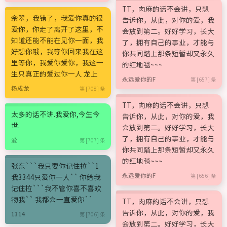
TT，肉麻的话不会讲，只想
余翠，我错了，我爱你真的很
告诉你，从此，对你的爱，我
爱你，你走了离开了这里，不
会放到第二。好好学习，长大
知道还能不能在见你一面，我
了，拥有自己的事业，才能与
好想你哦，我等你回来我在这
你共同踏上那条短暂却又永久
里等你，我爱你爱你，我这一
的红地毯~~~
生只真正的爱过你一人 龙上
永远爱你的F
第 [657] 条
杨成龙
第 [708] 条
TT，肉麻的话不会讲，只想
太多的话不讲.我爱你,今生今
告诉你，从此，对你的爱，我
世.
会放到第二。好好学习，长大
了，拥有自己的事业，才能与
爱
第 [707] 条
你共同踏上那条短暂却又永久
的红地毯~~~
张东```我只要你记住拉``1
永远爱你的F
我3344只爱你一人`` 你给我
第 [656] 条
记住拉```我不管你喜不喜欢
物我`` 我都会一直爱你``
TT，肉麻的话不会讲，只想
告诉你，从此，对你的爱，我
1314
第 [706] 条
会放到第二。好好学习，长大