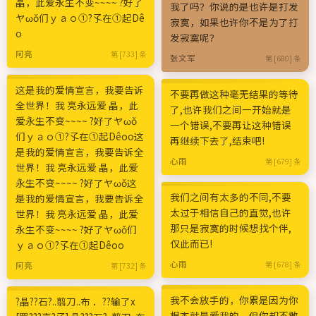
晶，此爱永生不变~~~~ ?好了
我了吗？你说的是也许是打发
ヤωǒ们ｙａｏ①?孓在①起Dê
寂寞，如果也许你不是为了打
o
发寂寞呢？
阿亮
第 [733] 条
张文军
第 [680] 条
这是我的爱情宣言，我要告诉
不要再做这种毫无结果的等待
全世界！我 亮永远爱 晶，此
了,也许我们之间一开始就是
爱永生不变~~~~ ?好了ヤωǒ
一个错误,不要再让这种错误
们ｙａｏ①?孓在①起Dêoо这
再继续下去了,结束吧!
是我的爱情宣言，我要告诉全
心雨
第 [679] 条
世界！我 亮永远爱 晶，此爱
永生不变~~~~ ?好了ヤωǒ这
我们之间有太多的不同,不要
是我的爱情宣言，我要告诉全
太过于相信自己的直觉,也许
世界！我 亮永远爱 晶，此爱
那只是寂寞的时候想找个伴,
永生不变~~~~ ?好了ヤωǒ们
仅此而已!
ｙａｏ①?孓在①起Dêoо
心雨
第 [678] 条
阿亮
第 [732] 条
我不会放手的，你累是因为你
?晶??石?..翦刀..布 ．??输了х
根本就是爱我的，但你却不敢