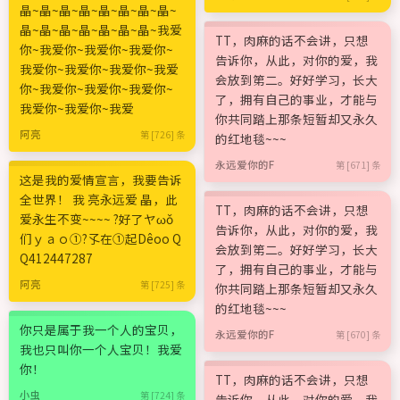
晶~晶~晶~晶~晶~晶~晶~晶~
晶~晶~晶~晶~晶~晶~晶~我爱
TT，肉麻的话不会讲，只想
你~我爱你~我爱你~我爱你~
告诉你，从此，对你的爱，我
我爱你~我爱你~我爱你~我爱
会放到第二。好好学习，长大
你~我爱你~我爱你~我爱你~
了，拥有自己的事业，才能与
我爱你~我爱你~我爱
你共同踏上那条短暂却又永久
阿亮
第 [726] 条
的红地毯~~~
永远爱你的F
第 [671] 条
这是我的爱情宣言，我要告诉
全世界！ 我 亮永远爱 晶，此
TT，肉麻的话不会讲，只想
爱永生不变~~~~ ?好了ヤωǒ
告诉你，从此，对你的爱，我
们ｙａｏ①?孓在①起Dêoо Q
会放到第二。好好学习，长大
Q412447287
了，拥有自己的事业，才能与
阿亮
第 [725] 条
你共同踏上那条短暂却又永久
的红地毯~~~
你只是属于我一个人的宝贝，
永远爱你的F
第 [670] 条
我也只叫你一个人宝贝！我爱
你！
TT，肉麻的话不会讲，只想
小虫
第 [724] 条
告诉你，从此，对你的爱，我