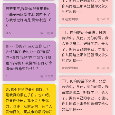
了，拥有自己的事业，才能与
你共同踏上那条短暂却又永久
芳芳宝宝,我爱你.我要用我的
的红地毯~~~
一辈子来疼爱你,照顾你.有了
永远爱你的F
你我感觉好满足.爱你永远....G
第 [648] 条
S
TT，肉麻的话不会讲，只想
JGS
第 [698] 条
告诉你，从此，对你的爱，我
会放到第二。好好学习，长大
影~~ ?你好?？我好想你 已??
了，拥有自己的事业，才能与
去快?年了 我的心一直?有忘?
你共同踏上那条短暂却又永久
你 ~真的 我好?你 可到?? 什麽
的红地毯~~~
也?有得到！我後悔?有好好珍
永远爱你的F
惜你~我希望你快?~?
第 [647] 条
?
第 [697] 条
TT，肉麻的话不会讲，只想
告诉你，从此，对你的爱，我
DL我不奢望你会和我好，但
会放到第二。好好学习，长大
是我真的很在乎你，也许吧，
了，拥有自己的事业，才能与
只要你快乐，我不会为难你
你共同踏上那条短暂却又永久
的，也许，从前从前，有个人
的红地毯~~~
爱你很久，可故事的最后你好