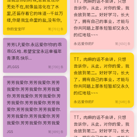
TT，肉麻的话不会讲，只想
无处不在,就像盐溶化在了水
告诉你，从此，对你的爱，我
里,还留存着它的味道--千丝万
会放到第二。好好学习，长大
缕,你是我生命里的盐,没有你,
了，拥有自己的事业，才能与
你共同踏上那条短暂却又永久
你的宝宝FF
第 [701] 条
的红地毯~~~
永远爱你的F
芳芳LP,爱你.永远爱你!你的乖
第 [650] 条
乖GS.哈..希望宝宝永远幸福年
青漂亮.快乐...
TT，肉麻的话不会讲，只想
告诉你，从此，对你的爱，我
JFLGGS
第 [700] 条
会放到第二。好好学习，长大
了，拥有自己的事业，才能与
芳芳我爱你.芳芳我爱你.芳芳
你共同踏上那条短暂却又永久
我爱你.芳芳我爱你.芳芳我爱
的红地毯~~~
你.芳芳我爱你.芳芳我爱你.芳
永远爱你的F
芳我爱你.芳芳我爱你.芳芳我
第 [649] 条
爱你.芳芳我爱你.芳芳我爱你.
芳芳我爱你.芳芳我爱你.芳芳
TT，肉麻的话不会讲，只想
我爱你.芳芳我爱你.芳芳我爱
告诉你，从此，对你的爱，我
会放到第二。好好学习，长大
JGS
第 [699] 条