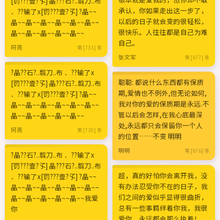
[罚???壹?孓] 晶???石?..翦刀..布
承认，你如果走出这一步了，
．??输了х[罚???壹?孓] ?晶~~
以后的日子就会变的很轻松，
晶~~晶~~晶~~晶~~晶~~晶~~
很快乐。人往往都是自己为难
晶~~晶~~晶~~晶~~晶~~
自己。
阿亮
第 [731] 条
张文军
第 [677] 条
?晶??石?..翦刀..布 ．??输了х
聪聪: 都说什么东西都有保质
[罚???壹?孓] 晶???石?..翦刀..布
期,爱情也不例外,但无论如何,
．??输了х[罚???壹?孓] ?晶~~
我对你的爱的保质期是永远.不
晶~~晶~~晶~~晶~~晶~~晶~~
管以后会怎样,在我心底最深
晶~~晶~~晶~~晶~~晶~~
处,永远都只会保留你一个人
阿亮
第 [730] 条
的位置……不变 明明
明明
第 [676] 条
?晶??石?..翦刀..布 ．??输了х
[罚???壹?孓] 晶???石?..翦刀..布
超，真的好怕你会离开我，没
．??输了х[罚???壹?孓] ?晶~~
有办法忍受你不在的日子，我
晶~~晶~~晶~~晶~~晶~~晶~~
们之间的爱似乎显得很曲折，
晶~~晶~~晶~~晶~~晶~~我爱
总有一些事羁绊着你我，我很
你
爱你，永远都会那么执着！