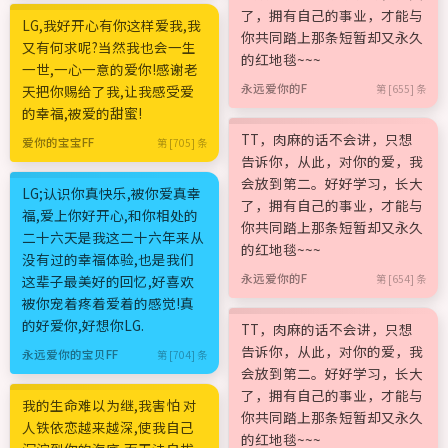
了，拥有自己的事业，才能与
LG,我好开心有你这样爱我,我
你共同踏上那条短暂却又永久
又有何求呢?当然我也会一生
的红地毯~~~
一世,一心一意的爱你!感谢老
永远爱你的F
天把你赐给了我,让我感受爱
第 [655] 条
的幸福,被爱的甜蜜!
TT，肉麻的话不会讲，只想
爱你的宝宝FF
第 [705] 条
告诉你，从此，对你的爱，我
会放到第二。好好学习，长大
LG;认识你真快乐,被你爱真幸
了，拥有自己的事业，才能与
福,爱上你好开心,和你相处的
你共同踏上那条短暂却又永久
二十六天是我这二十六年来从
的红地毯~~~
没有过的幸福体验,也是我们
永远爱你的F
这辈子最美好的回忆,好喜欢
第 [654] 条
被你宠着疼着爱着的感觉!真
的好爱你,好想你LG.
TT，肉麻的话不会讲，只想
告诉你，从此，对你的爱，我
永远爱你的宝贝FF
第 [704] 条
会放到第二。好好学习，长大
了，拥有自己的事业，才能与
我的生命难以为继,我害怕 对
你共同踏上那条短暂却又永久
人铁依恋越来越深,使我自己
的红地毯~~~