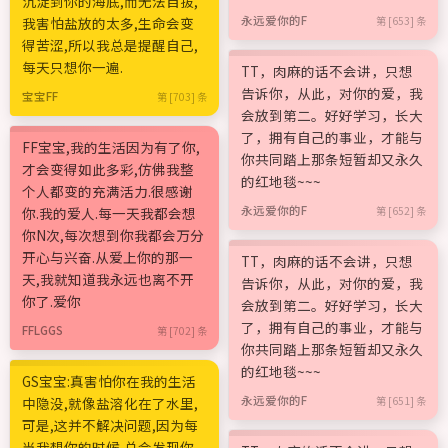
沉淀到你的海底,而无法自拔,
永远爱你的F
我害怕盐放的太多,生命会变
第 [653] 条
得苦涩,所以我总是提醒自己,
每天只想你一遍.
TT，肉麻的话不会讲，只想
告诉你，从此，对你的爱，我
宝宝FF
第 [703] 条
会放到第二。好好学习，长大
了，拥有自己的事业，才能与
FF宝宝,我的生活因为有了你,
你共同踏上那条短暂却又永久
才会变得如此多彩,仿佛我整
的红地毯~~~
个人都变的充满活力.很感谢
永远爱你的F
你.我的爱人.每一天我都会想
第 [652] 条
你N次,每次想到你我都会万分
开心与兴奋.从爱上你的那一
TT，肉麻的话不会讲，只想
天,我就知道我永远也离不开
告诉你，从此，对你的爱，我
你了.爱你
会放到第二。好好学习，长大
了，拥有自己的事业，才能与
FFLGGS
第 [702] 条
你共同踏上那条短暂却又永久
的红地毯~~~
GS宝宝:真害怕你在我的生活
永远爱你的F
中隐没,就像盐溶化在了水里,
第 [651] 条
可是,这并不解决问题,因为每
当我想你的时候,总会发现你