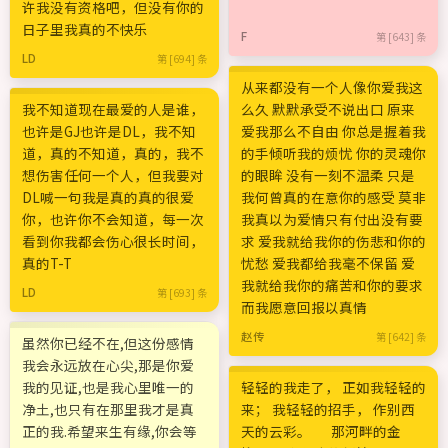
许我没有资格吧，但没有你的
日子里我真的不快乐
F
第 [643] 条
LD
第 [694] 条
从来都没有一个人像你爱我这
我不知道现在最爱的人是谁，
么久 默默承受不说出口 原来
也许是GJ也许是DL，我不知
爱我那么不自由 你总是握着我
道，真的不知道，真的，我不
的手倾听我的烦忧 你的灵魂你
想伤害任何一个人，但我要对
的眼眸 没有一刻不温柔 只是
DL喊一句我是真的真的很爱
我何曾真的在意你的感受 莫非
你，也许你不会知道，每一次
我真以为爱情只有付出没有要
看到你我都会伤心很长时间，
求 爱我就给我你的伤悲和你的
真的T-T
忧愁 爱我都给我毫不保留 爱
我就给我你的痛苦和你的要求
LD
第 [693] 条
而我愿意回报以真情
赵传
第 [642] 条
虽然你已经不在,但这份感情
我会永远放在心尖,那是你爱
我的见证,也是我心里唯一的
轻轻的我走了， 正如我轻轻的
净土,也只有在那里我才是真
来； 我轻轻的招手， 作别西
正的我.希望来生有缘,你会等
天的云彩。 那河畔的金