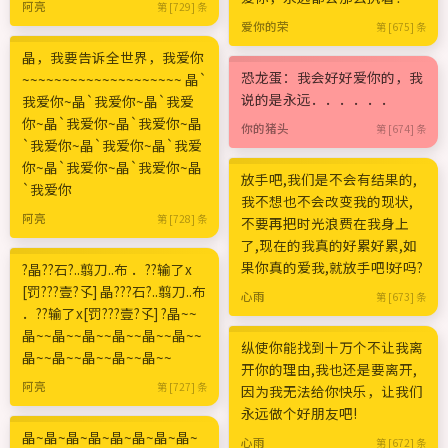
阿亮
第 [729] 条
爱你的荣
第 [675] 条
晶，我要告诉全世界，我爱你
恐龙蛋：我会好好爱你的，我
~~~~~~~~~~~~~~~~~~~~ 晶`
说的是永远．．．．．．
我爱你~晶`我爱你~晶`我爱
你~晶`我爱你~晶`我爱你~晶
你的猪头
第 [674] 条
`我爱你~晶`我爱你~晶`我爱
你~晶`我爱你~晶`我爱你~晶
放手吧,我们是不会有结果的,
`我爱你
我不想也不会改变我的现状,
阿亮
第 [728] 条
不要再把时光浪费在我身上
了,现在的我真的好累好累,如
果你真的爱我,就放手吧!好吗?
?晶??石?..翦刀..布 ．??输了х
[罚???壹?孓] 晶???石?..翦刀..布
心雨
第 [673] 条
．??输了х[罚???壹?孓] ?晶~~
晶~~晶~~晶~~晶~~晶~~晶~~
纵使你能找到十万个不让我离
晶~~晶~~晶~~晶~~晶~~
开你的理由,我也还是要离开,
阿亮
第 [727] 条
因为我无法给你快乐，让我们
永远做个好朋友吧!
晶~晶~晶~晶~晶~晶~晶~晶~
心雨
第 [672] 条