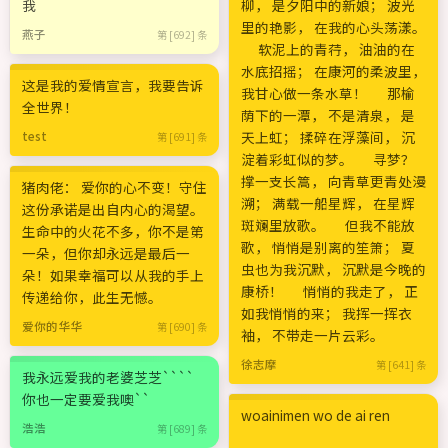
我
柳， 是夕阳中的新娘； 波光
里的艳影， 在我的心头荡漾。
燕子
第 [692] 条
软泥上的青荇， 油油的在
水底招摇； 在康河的柔波里，
这是我的爱情宣言，我要告诉
我甘心做一条水草！ 那榆
全世界！
荫下的一潭， 不是清泉， 是
天上虹； 揉碎在浮藻间， 沉
test
第 [691] 条
淀着彩虹似的梦。 寻梦？
撑一支长篙， 向青草更青处漫
猪肉佬： 爱你的心不变！守住
溯； 满载一船星辉， 在星辉
这份承诺是出自内心的渴望。
斑斓里放歌。 但我不能放
生命中的火花不多，你不是第
歌， 悄悄是别离的笙箫； 夏
一朵，但你却永远是最后一
虫也为我沉默， 沉默是今晚的
朵！如果幸福可以从我的手上
康桥！ 悄悄的我走了， 正
传递给你，此生无憾。
如我悄悄的来； 我挥一挥衣
爱你的华华
第 [690] 条
袖， 不带走一片云彩。
徐志摩
第 [641] 条
我永远爱我的老婆芝芝````
你也一定要爱我噢``
woainimen wo de ai ren
浩浩
第 [689] 条