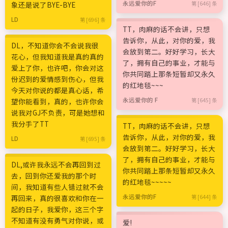
永远爱你的F
象还是说了BYE-BYE
第 [646] 条
LD
第 [696] 条
TT，肉麻的话不会讲，只想
告诉你，从此，对你的爱，我
DL，不知道你会不会说我很
会放到第二。好好学习，长大
花心，但我知道我是真的真的
了，拥有自己的事业，才能与
爱上了你，也许吧，你会对这
你共同踏上那条短暂却又永久
份迟到的爱情感到伤心，但我
的红地毯~~~
今天对你说的都是真心话，希
永远爱你的 F
望你能看到，真的，也许你会
第 [645] 条
说我对GJ不负责，可是她想和
我分手了TT
TT，肉麻的话不会讲，只想
告诉你，从此，对你的爱，我
LD
第 [695] 条
会放到第二。好好学习，长大
了，拥有自己的事业，才能与
DL,或许我永远不会再回到过
你共同踏上那条短暂却又永久
去，回到你还爱我的那个时
的红地毯~~~~~
间，我知道有些人错过就不会
永远爱你的F
再回来，真的很喜欢和你在一
第 [644] 条
起的日子，我爱你，这三个字
不知道有没有勇气对你说，或
爱!