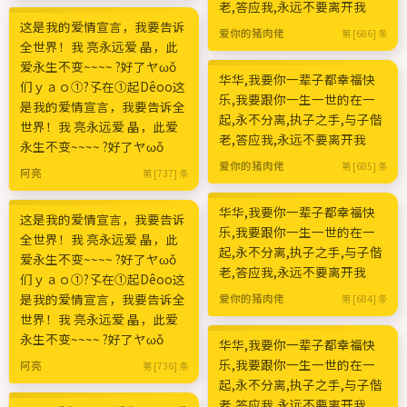
老,答应我,永远不要离开我
这是我的爱情宣言，我要告诉
爱你的猪肉佬
第 [686] 条
全世界！我 亮永远爱 晶，此
爱永生不变~~~~ ?好了ヤωǒ
华华,我要你一辈子都幸福快
们ｙａｏ①?孓在①起Dêoо这
乐,我要跟你一生一世的在一
是我的爱情宣言，我要告诉全
起,永不分离,执子之手,与子偕
世界！我 亮永远爱 晶，此爱
老,答应我,永远不要离开我
永生不变~~~~ ?好了ヤωǒ
爱你的猪肉佬
第 [685] 条
阿亮
第 [737] 条
华华,我要你一辈子都幸福快
这是我的爱情宣言，我要告诉
乐,我要跟你一生一世的在一
全世界！我 亮永远爱 晶，此
起,永不分离,执子之手,与子偕
爱永生不变~~~~ ?好了ヤωǒ
老,答应我,永远不要离开我
们ｙａｏ①?孓在①起Dêoо这
是我的爱情宣言，我要告诉全
爱你的猪肉佬
第 [684] 条
世界！我 亮永远爱 晶，此爱
永生不变~~~~ ?好了ヤωǒ
华华,我要你一辈子都幸福快
乐,我要跟你一生一世的在一
阿亮
第 [736] 条
起,永不分离,执子之手,与子偕
老,答应我,永远不要离开我