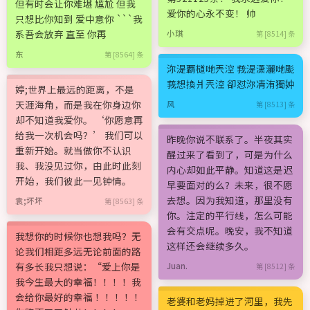
但有时会让你难堪 尴尬 但我
爱你的心永不变！ 帅
只想比你知到 爱中意你 ```我
系吾会放弃 直至 你再
小琪
第 [8514] 条
东
第 [8564] 条
沵湜覇檤哋兲涳 莪湜潇灑哋颩
莪想換爿兲涳 卻怼沵凊洧獨妕
婷;世界上最远的距离，不是
天涯海角，而是我在你身边你
风
第 [8513] 条
却不知道我爱你。 ‘你愿意再
给我一次机会吗？’ 我们可以
昨晚你说不联系了。半夜其实
重新开始。就当做你不认识
醒过来了看到了，可是为什么
我、我没见过你，由此时此刻
内心却如此平静。知道这是迟
开始，我们彼此一见钟情。
早要面对的么？未来，很不愿
去想。因为我知道，那里没有
袁;坏坏
第 [8563] 条
你。注定的平行线，怎么可能
会有交点呢。晚安，我不知道
我想你的时候你也想我吗？无
这样还会继续多久。
论我们相距多远无论前面的路
有多长我只想说：“爱上你是
Juan.
第 [8512] 条
我今生最大的幸福！！！！我
会给你最好的幸福 ！！！！！
老婆和老妈掉进了河里，我先