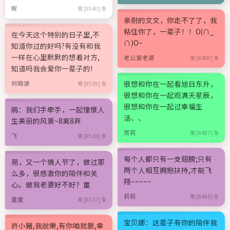
辉
第 [8540] 条
亲耐的文文，你走不了了，我
粘住你了，一辈子！！O(∩_
在今天这个特别的日子里,不
∩)O~
知道你过的好吗?有没有和我
一样在心里默默的想着对方,
老公爱老婆
第 [8488] 条
知道吗我会爱你一辈子的!
很想和你在一起看旭日东升，
何晓波
第 [8539] 条
很想和你在一起观满天星辰，
很想和你在一起过幸福生
鹃：我们手牵手，一起憧憬人
活、、
生美丽的风景~8离8弃
贺莉
第 [8487] 条
飞
第 [8538] 条
每个人都只有一支翅膀;只有
苑，又一个情人节了，做过那
两个人相互拥抱扶持,才能飞
么多，很感激你的陪伴和关
翔~~~~~
心。做我老婆好不好？童
莉莉
第 [8486] 条
童童
第 [8537] 条
宝贝娜：这辈子有你的陪伴我
許小豬,我說樂,有你咱就狠,幸