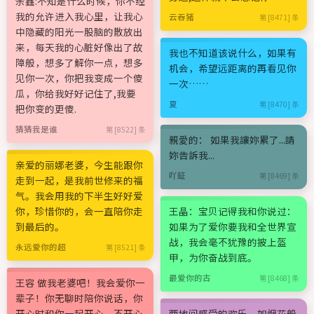
余鑫:不知是什么时候，你不经
我的允许进入我心里，让我心
云吞猪
第 [8471] 条
中隐藏的阳光一股脑的散放出
来，每天我的心脏好像出了故
我也不知道该说什么，如果有
障般，想多了解你一点，想多
机会，希望远距离的再看见你
见你一次，你把我变成一个傻
一次……
瓜，你给我好好记住了,我要
夏
第 [8470] 条
把你变的更傻.
猜猜我是谁
第 [8522] 条
親愛的： 如果我讓妳累了...請
妳告訴我...
亲爱的丽娜老婆，今生能跟你
吖鉦
第 [8469] 条
走到一起，是我前世修来的福
气。我会用我的下半生好好爱
你，珍惜你的，会一直陪你走
王晶：宝贝记得我和你说过：
到最后的。
如果为了爱你要我和全世界宣
战，我会毫不犹豫的披上盔
永远爱你的超
第 [8521] 条
甲，为你奋战到底。
最爱你的古
第 [8468] 条
王容 做我老婆吧！我会爱你一
辈子！你无聊时陪你说话，你
开心时和你一起开心，不开心
两地间感受的欢乐，如烟花般