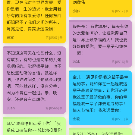
置。现在我对全世界发誓：爱
刘敬伟
你是我一生的追求…我会用我
小娜
第 [8517] 条
所有的所有来爱你！任何东西
都阻隔不了我们之间的所有，
毅哥哥： 有你真好，每天有你
月亮见证：宾宾永远爱娟！
的宠爱和呵护，让我觉得自己
宾宾
第 [8567] 条
是世界上最幸福的人！我也要
好好的爱你，要一辈子和你在
不知道这两天在忙些什么，没
一起！
有联系，有的也是简单的几句
冰冰
第 [8516] 条
嗯啊哦的。觉得很平静，也不
想说些动听的言语，就这样
宝儿： 遇见你是我这辈子最幸
吧，也许时间久了也就会习惯
运的事，能和你在一起是我这
吧。可能就这样，没有分手，
辈子最满足的事，让你开心是
因为不曾在一起过。亲，晚
我这辈子最骄傲的事，你的幸
安。还是会有点想你。
福是我一辈子都去追寻的事！
Juan.
第 [8566] 条
情人节快乐！我永远爱你！
余毅
第 [8515] 条
其实 我都唔知点爱上你```只
系成日挂住你~~ 想比多D爱你
第521125条！ 我永远爱你！