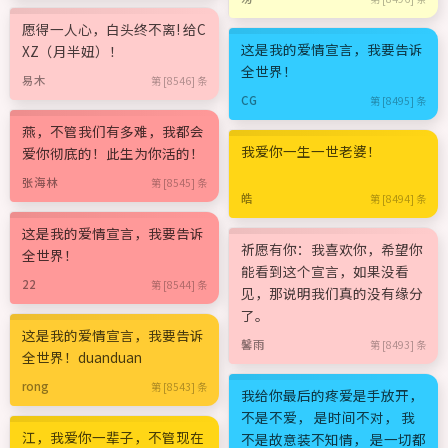
愿得一人心，白头终不离! 给C
这是我的爱情宣言，我要告诉
XZ（月半妞）！
全世界！
易木
第 [8546] 条
CG
第 [8495] 条
燕，不管我们有多难，我都会
我爱你一生一世老婆！
爱你彻底的！此生为你活的！
张海林
第 [8545] 条
皓
第 [8494] 条
这是我的爱情宣言，我要告诉
祈愿有你：我喜欢你，希望你
全世界！
能看到这个宣言，如果没看
22
第 [8544] 条
见，那说明我们真的没有缘分
了。
这是我的爱情宣言，我要告诉
馨雨
第 [8493] 条
全世界！duanduan
rong
第 [8543] 条
我给你最后的疼爱是手放开，
不是不爱， 是时间不对， 我
江，我爱你一辈子，不管现在
不是故意装不知情， 是一切都