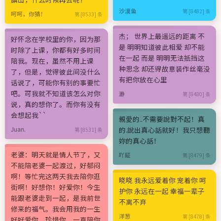
沙漠鱼
第 [8482] 条
呵呵，你猜！
第 [8533] 条
杰； 世界上最遥远的距离 不
好怀念在学校里的你，因为那
是 明明知道彼此相爱 却不能
时除了上课，你都有好多时间
在一起 而是 明明无法抵挡这
陪我。现在，虽然不用上课
种思念 却还得故意装作丝毫没
了，但是，觉得彼此间没什么
有把你放在心里
话说了，可能你有别的事要忙
吧。可我就不知道该怎么对你
瀞
第 [8480] 条
说，真的想你了。而你有没有
会想起我``
親愛的..不需要說對不起！真
的.說出真心話就好！我只想聽
Juan.
第 [8531] 条
妳的真心話！
老婆：明天就是情人节了，又
吖鉦
第 [8479] 条
不能陪老婆一起渡过，好郁闷
啊！等忙完这两天我去陪你逛
晓晓 我永远爱着你 宠着你 呵
街啊！好想你！好爱你！今生
护你 永远在一起 幸福一辈子
能跟老婆走到一起，是我前世
不离不弃
修来的福气。我会用我的一生
洋葱
第 [8478] 条
好好爱你，珍惜你，一直陪你