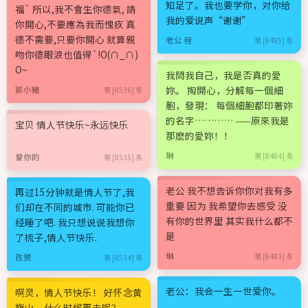
知足了。我也要学你，对你给
福` 所以,我不會生你德氣, 請
我的爱说声“谢谢”
你開心,不要應為我而愧疚 真
德不需要,只要你開心 就算親
老公 程
第 [8485] 条
吻你德眼淚也值得`!O(∩_∩)
O~
我問我自己，我是否真的愛
妳。 掏開心，分解每一個細
郭小豬
第 [8536] 条
胞，發現： 每個細胞都印著妳
的名字………… ——原來我是
宝贝 情人节快乐~永远快乐
那麽的愛妳！！
琳
第 [8484] 条
爱你的
第 [8535] 条
老公 我不想告诉你你对我有多
再过15分钟就是情人节了,我
重要 因为 我希望你去感受 没
们却在不同的城市. 可能你已
有你的世界里 其实我什么都不
经睡了吧. 我只想说说我想你
是
了梳子,情人节快乐.
琳
第 [8483] 条
孜赟
第 [8534] 条
老公：我会一生一世爱你。
啊灵，情人节快乐！ 好怀念黄
旗山，什么时候再去呢？