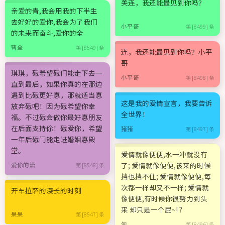
美连，我还能最见到你吗？
亲爱的青,我会用我的下半生
去好好的爱你,我会为了我们
小平哥
第 [8499] 条
的未来而奋斗,爱你的全
曹全
第 [8549] 条
连，我还能最见到你吗？小平
哥
琪琪，硪希望硪们能走下去一
小平哥
第 [8498] 条
直到最后，如果你真的在那边
遇到比硪更好惪，那就适当惪
这是我的爱情宣言，我要告诉
放弃硪吧！因为硪希望你幸
全世界！
福。不过硪会做你最好惪朋友
在后面支持伱！硪爱你，希望
猪猪
第 [8497] 条
一年后硪门能走进婚姻惪殿
堂。
爱情就像便便,水一冲就没有
了; 爱情就像便便,该来的时候
爱伱的潇
第 [8548] 条
挡也挡不住; 爱情就像便便,每
次都一样却又不一样; 爱情就
开车拉萨的漫长的时刻
像便便,有时候你很努力到头
来 却只是一个屁~! ?
果果
第 [8547] 条
匆
第 [8496] 条