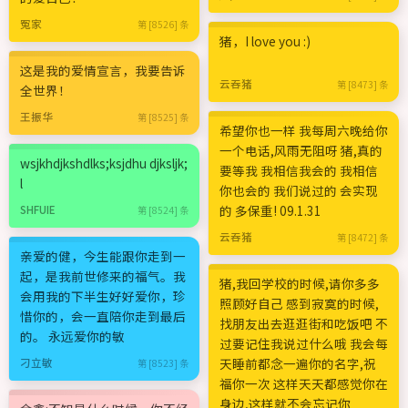
冤家
第 [8526] 条
猪，I love you :)
这是我的爱情宣言，我要告诉
云吞猪
第 [8473] 条
全世界！
王振华
第 [8525] 条
希望你也一样 我每周六晚给你
一个电话,风雨无阻呀 猪,真的
wsjkhdjkshdlks;ksjdhu djksljk;
要等我 我相信我会的 我相信
l
你也会的 我们说过的 会实现
的 多保重! 09.1.31
SHFUIE
第 [8524] 条
云吞猪
第 [8472] 条
亲爱的健，今生能跟你走到一
起，是我前世修来的福气。我
猪,我回学校的时候,请你多多
会用我的下半生好好爱你，珍
照顾好自己 感到寂寞的时候,
惜你的，会一直陪你走到最后
找朋友出去逛逛街和吃饭吧 不
的。 永远爱你的敏
过要记住我说过什么哦 我会每
天睡前都念一遍你的名字,祝
刁立敏
第 [8523] 条
福你一次 这样天天都感觉你在
身边,这样就不会忘记你