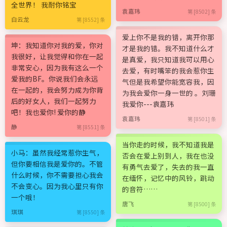
全世界！ 我耐你铭宝
袁嘉玮
第 [8502] 条
白云龙
第 [8552] 条
爱上你不是我的错，离开你那
坤：我知道你对我的爱，你对
才是我的错。我不知道什么才
我很好，让我觉得和你在一起
是真爱，我只知道我可以用心
非常安心，因为我有这么一个
去爱，有时嘴笨的我会惹你生
爱我的BF。你说我们会永远
气但是我希望你能宽容我，因
在一起的，我会努力成为你背
为我会爱你一身一世的 。刘珊
后的好女人，我们一起努力
我爱你---袁嘉玮
吧！我也爱你! 爱你的静
袁嘉玮
第 [8501] 条
静
第 [8551] 条
当你走的时候，我不知道我是
小马：虽然我经常惹你生气，
否会在爱上别到人，我在也没
但你要相信我是爱你的。不管
有勇气去爱了，失去的我一直
什么时候，你不需要担心我会
在缅怀，记忆中的风铃，跳动
不会变心。因为我心里只有你
的音符……
一个哦！
唐飞
第 [8500] 条
琪琪
第 [8550] 条