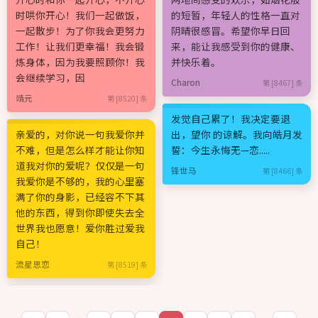
时哄你开心！我们一起做饭，
的短暂，年轻人的性格一直对
一起散步！为了你我会更努力
阴晴很感冒。希望你早日回
工作！让我们更幸福！我会锻
来，能让我感受到你的健康、
炼身体，因为我要照顾你！我
并快乐着。
会继续学习，因
Charon
第 [8467] 条
靖元
第 [8520] 条
发觉自己累了！我决定要退
亲爱的，对你说一句我爱你并
出，望你 的谅解。我向皓月发
不难，但是怎么样才能让你知
誓：今生永悔无—恋.....
道我对你的爱呢？仅仅是一句
锋世马
第 [8466] 条
我爱你是不够的，我的心里塞
满了你的身影，已经容不下其
他的东西，得到你即使失去全
世界我也愿意！爱你胜过爱我
自己！
流星思恋
第 [8519] 条