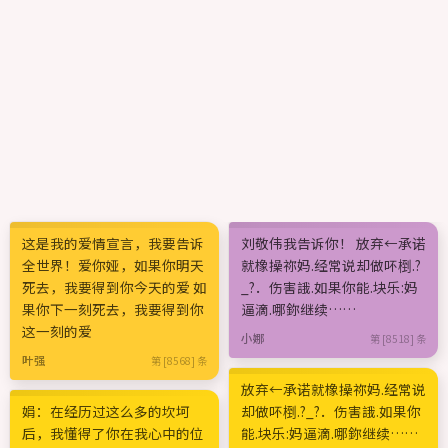
这是我的爱情宣言，我要告诉
刘敬伟我告诉你！ 放弃←承诺
全世界！爱你娅，如果你明天
就橡操祢妈.经常说却做吥椡.?
死去，我要得到你今天的爱 如
_?．伤害誐.如果你能.块乐:妈
果你下一刻死去，我要得到你
逼滴.哪鉨继续……
这一刻的爱
小娜
第 [8518] 条
叶强
第 [8568] 条
放弃←承诺就橡操祢妈.经常说
娟：在经历过这么多的坎坷
却做吥椡.?_?．伤害誐.如果你
后，我懂得了你在我心中的位
能.块乐:妈逼滴.哪鉨继续……