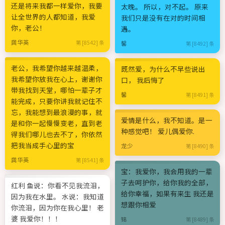
还是将来我都一样爱你，我要
太晚。 所以，对不起。 原来
让全世界的人都知道，我爱
我们只是没有在对的时间相
你，老公！
遇。
龚华英
第 [8542] 条
馨
第 [8492] 条
老公，我希望你越来越温柔，
既然爱，为什么不早些说出
我希望你放我在心上，谢谢你
口， 我后悔了
带我找到天堂，哪怕一辈子才
馨
第 [8491] 条
能完成，只要你讲我就记住不
忘，我能想到最浪漫的事，就
爱情是什么，我不知道。是一
是和你一起慢慢变老，直到老
种感觉吧！ 爱儿偶爱你.
得我们哪儿也去不了，你依然
把我当成手心里的宝
龙少
第 [8490] 条
龚华英
第 [8541] 条
宝：我爱你，我会用我的一辈
子去呵护你，给你我的全部，
红利 鱼说：你看不见我流泪，
给你幸福，如果有来生 我还是
因为我在水里。 水说：我知道
想跟你相爱
你流泪，因为你在我心里！ 老
婆 我爱你！！！
铭
第 [8489] 条