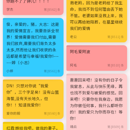
你跑不了了钟儿！！！！
救老妈，因为是老妈给了我生
命，我找不到任何理由丢下她
学杰
第 [8562] 条
不管。老婆如果没救上来，我
可以再给她陪葬，在墓里继续
俊，亲爱的，猪，大志：这是
我们的爱情
我的爱情宣言，我要告诉全世
界！爱情需要我们付出,需要
老公
第 [8511] 条
我们放弃,需要我们背负太多
太多,然而他让我们收获的永
阿毛爱阿波
远都是希望与幸福!我爱你!---
---婷（小志）
阿毛
第 [8510] 条
小婷
第 [8561] 条
惠惠回来吧！没有你的日子令
DN！只想对你说“我爱
我窒息，从此与快乐无缘，再
你”，三个字足矣！没有山盟
也找不到爱与被爱的感觉。回
海誓,没有天长地久，但
来吧！只要你在我身边，我愿
你！！知道我爱你！
为你做任何事，我什么都听你
的！我的爱只为你而存在！等
爱你的毅
第 [8560] 条
你！
靖云
第 [8509] 条
红霞:嫁给我吧，做我的妻子。