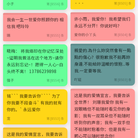
···
第 [8505] 条
小子
第 [8556] 条
许小雨，我爱你！我希望我们
我会一生一世爱你照顾你的 相
永远不分开！你说好吗？
信我 吧玲玲
爱你的小丫头
第 [8504] 条
端
第 [8555] 条
親愛的.為什么妳突然會有一點
晓梅： 将我烙印在你记忆深处
點的傷心？很抱歉我不能再妳
~证明我曾活在这个地方~请你
身邊.不能給妳溫暖的懷抱...等
永远别忘记~！愿得一人心~白
我.一定要等我.
头终不离！ 13786239898
吖鉦
第 [8503] 条
强子
第 [8554] 条
这是我的爱情宣言，我要告诉
铭``` 我要告诉你```` 为了
全世界！ 刘珊我爱你 我有一
你我要不段奋斗` 有我的就有
双眼睛但不能随时看见你的身
你的。` 永远爱你
影；我有一双耳朵但不能随时
龙
第 [8553] 条
听到你的声音；我有一双手但
不能随时抱着你；但是我有一
这是我的爱情宣言，我要告诉
颗心可以随时想念你!