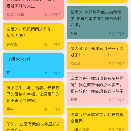
走过美好的人生！
親愛的..妳已經不像以前那樣
老公：刘强
第 [8530] 条
了..妳真的累了嗎？請告訴我
好嗎？
亲爱的！风风雨雨这几年，一
吖鉦
第 [8477] 条
起努力吧 ！
李茂岳
第 [8529] 条
情人节我不允许再自己一个人
过了！！！！！！！！
I still believe!
RIVER
第 [8476] 条
蔡
第 [8528] 条
亲爱的丹～你知道我有多想你
吗？我在离开你的那么多天，
执子之手，与子偕老。守护自
都在想你，你会想我的～胖子
己的爱情和幸福，让深爱你的
胖子
她不再受到伤害。
第 [8475] 条
华华
第 [8527] 条
这是我的爱情宣言，我要告诉
全世界！
丫头： 在没有我的世界里好好
╱/●赱私愛
的爱自己！
第 [8474] 条