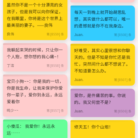
虽然你不是一个十分漂亮的女
孩子，但是我可以向你保证，
每天一到晚上就开始胡思乱
在我眼里，你将是这个世界上
想，其实做什么都可以，唯一
最美丽的妻子。——良伟
的遗憾就是你不在我身边。
良伟
第 [8559] 条
Juan.
第 [8508] 条
我躲起来哭的时候，只让你一
好难受，其实心里很想和你聊
个人抱，想你想的我心痛~！
天的。但是不知是你忙还是我
忙，突然间什么都不想说了。
丁洁
第 [8558] 条
不知道要怎么办。
Juan.
第 [8507] 条
宝贝小狗~~：你是我的一切，
你是我生命，让我来保护你爱
你一辈子，爱你到永远，永远
爱你，是件痛苦的事。你说
爱着你
的。我又何尝不是？
鸣少~~
第 [8557] 条
Juan.
第 [8506] 条
小傻瓜： 我爱你！永远永
修天五！你个山炮！
远……